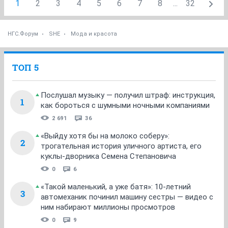
1
2
3
4
5
6
7
8
...
32
НГС.Форум
SHE
Мода и красота
ТОП 5
Послушал музыку — получил штраф: инструкция,
1
как бороться с шумными ночными компаниями
2 691
36
«Выйду хотя бы на молоко соберу»:
2
трогательная история уличного артиста, его
куклы-дворника Семена Степановича
0
6
«Такой маленький, а уже батя»: 10-летний
3
автомеханик починил машину сестры — видео с
ним набирают миллионы просмотров
0
9