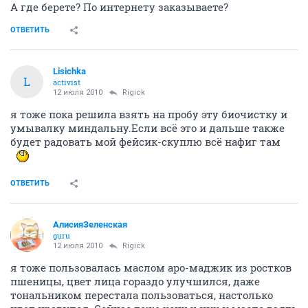
А где берете? По интернету заказываете?
ОТВЕТИТЬ
Lisichka
L
activist
12 июля 2010
Rigick
я тоже пока решила взять на пробу эту биочистку и
умывалку миндальну.Если всё это и дальше также
будет радовать мой фейсик-скуплю всё нафиг там
ОТВЕТИТЬ
АлисияЗеленская
guru
12 июля 2010
Rigick
я тоже пользовалась маслом аро-маджик из ростков
пшеницы, цвет лица гораздо улучшился, даже
тональником перестала пользоваться, настолько