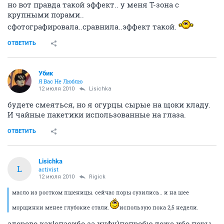
но вот правда такой эффект.. у меня Т-зона с
крупными порами..
сфотографировала..сравнила..эффект такой.
ОТВЕТИТЬ
Убик
Я Вас Не Люблю
12 июля 2010
Lisichka
будете смеяться, но я огурцы сырые на щоки кладу.
И чайные пакетики использованные на глаза.
ОТВЕТИТЬ
Lisichka
L
activist
12 июля 2010
Rigick
масло из ростком пшеницы. сейчас поры сузились.. и на шее
морщинки менее глубокие стали.
использую пока 2,5 недели.
здорово как!спасибо за инфу)попробю тоже ибо поры