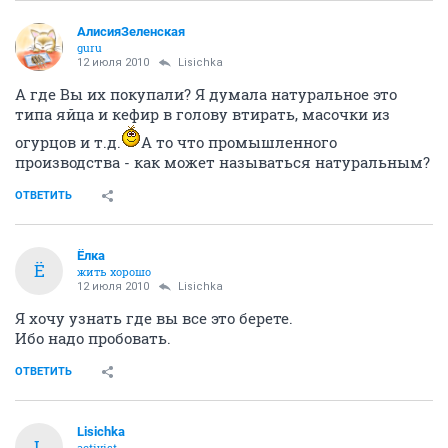
АлисияЗеленская
guru
12 июля 2010
Lisichka
А где Вы их покупали? Я думала натуральное это
типа яйца и кефир в голову втирать, масочки из
огурцов и т.д.
А то что промышленного
производства - как может называться натуральным?
ОТВЕТИТЬ
Ёлка
Ё
жить хорошо
12 июля 2010
Lisichka
Я хочу узнать где вы все это берете.
Ибо надо пробовать.
ОТВЕТИТЬ
Lisichka
L
activist