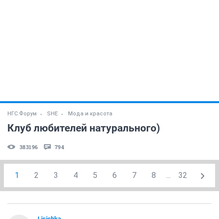
НГС.Форум
SHE
Мода и красота
Клуб любителей натурального)
383196
794
1
2
3
4
5
6
7
8
...
32
Lisichka