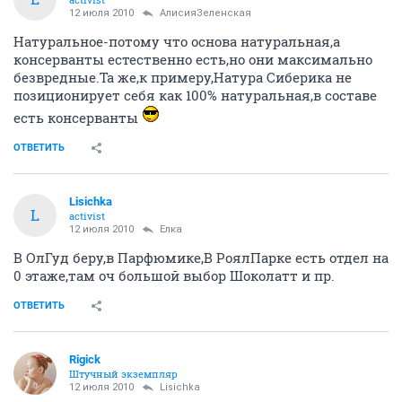
12 июля 2010
АлисияЗеленская
Натуральное-потому что основа натуральная,а
консерванты естественно есть,но они максимально
безвредные.Та же,к примеру,Натура Сиберика не
позиционирует себя как 100% натуральная,в составе
есть консерванты
ОТВЕТИТЬ
Lisichka
L
activist
12 июля 2010
Ёлка
В ОлГуд беру,в Парфюмике,В РоялПарке есть отдел на
0 этаже,там оч большой выбор Шоколатт и пр.
ОТВЕТИТЬ
Rigick
Штучный экземпляр
12 июля 2010
Lisichka