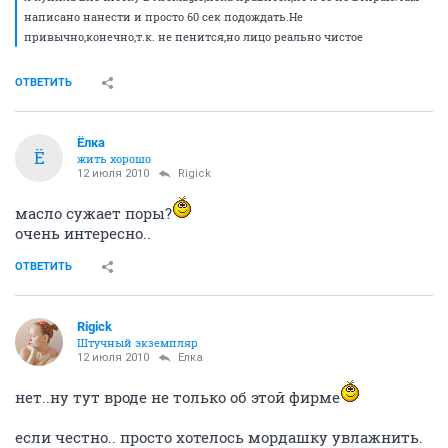
написано нанести и просто 60 сек подождать.Не
привычно,конечно,т.к. не пенится,но лицо реально чистое
ОТВЕТИТЬ
Ёлка
Ё
жить хорошо
12 июля 2010
Rigick
масло сужает поры?
очень интересно..
ОТВЕТИТЬ
Rigick
Штучный экземпляр
12 июля 2010
Ёлка
нет..ну тут вроде не только об этой фирме
если честно.. просто хотелось мордашку увлажнить.