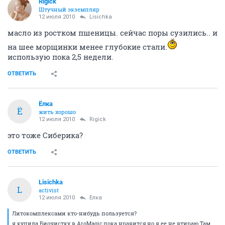
Rigick
Штучный экземпляр
12 июля 2010
Lisichka
масло из ростком пшеницы. сейчас поры сузились.. и
на шее морщинки менее глубокие стали.
использую пока 2,5 недели.
ОТВЕТИТЬ
Ёлка
Ё
жить хорошо
12 июля 2010
Rigick
это тоже Сиберика?
ОТВЕТИТЬ
Lisichka
L
activist
12 июля 2010
Ёлка
Литокомплексами кто-нибудь пользуется?
я купила Биочистку в AroMagic,пока нравится,но я ее не втираю.Там