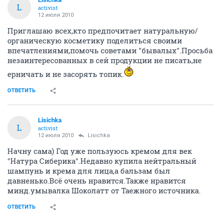
L
activist
12 июля 2010
Приглашаю всех,кто предпочитает натуральную/
органическую косметику поделиться своими
впечатлениями,помочь советами "бывалых".Просьба
незаинтересованных в сей продукции не писать,не
ерничать и не засорять топик.
ОТВЕТИТЬ
Lisichka
L
activist
12 июля 2010
Lisichka
Начну сама) Год уже пользуюсь кремом для век
"Натура Сиберика".Недавно купила нейтральный
шампунь и крема для лица,а бальзам был
давненько.Всё очень нравится.Также нравится
минд.умывалка Шоколатт от Таежного источника.
ОТВЕТИТЬ