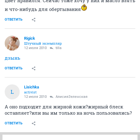
цвет нравился. Сейчас тоже хочу у них и масло взять
и что-нибудь для обертывания
ОТВЕТИТЬ
Rigick
Штучный экземпляр
12 июля 2010
tilla
дзынь
ОТВЕТИТЬ
Lisichka
L
activist
12 июля 2010
АлисияЗеленская
А оно подходит для жирной кожи?жирный блеск
оставляет?или вы им только на ночь пользовались?
ОТВЕТИТЬ