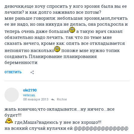
девочки,еще хочу спросить у кого эрозия была вы ее
лечили? и как долго заживало все потом?
мне раньше говорили: небольшая эрозия,мол,лечить
ее не надо, но она никуда не делась, она росла,росла и
теперь очень даже большая
а такую врач сказал
обязательно надо лечить. так что по теме мне
сказать нечего, кроме как: опять все откладывается
непонятно насколько
похоже мне нужно топик
создавать Планирование планирования
беременности
ОТВЕТИТЬ
ole2190
veteran
08 января 2013
Richie
жаль конечно,что окладыватся...ну ничего...все
будет!!!
где,Маша?надеюсь у нее все хорошо!!!
на всякий случай кулачки ей @@@@@@@@@@@@@@