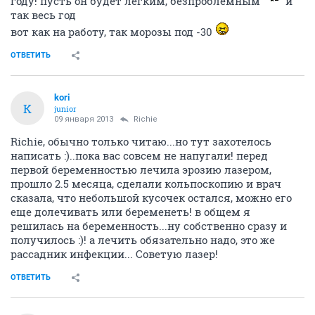
году! пусть он будет легким, безпроблемным
и
так весь год
вот как на работу, так морозы под -30
ОТВЕТИТЬ
kori
K
junior
09 января 2013
Richie
Richie, обычно только читаю...но тут захотелось
написать :)..пока вас совсем не напугали! перед
первой беременностью лечила эрозию лазером,
прошло 2.5 месяца, сделали кольпоскопию и врач
сказала, что небольшой кусочек остался, можно его
еще долечивать или беременеть! в общем я
решилась на беременность...ну собственно сразу и
получилось :)! а лечить обязательно надо, это же
рассадник инфекции... Советую лазер!
ОТВЕТИТЬ