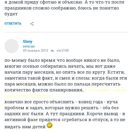
я домой приду сфотаю и объясню. А то что-то после
праздников сложно соображаю, боюсь не понятно
будет
ОТВЕТИТЬ
Slony
veteran
09 января 2013
ole2190
по-моему было время что вообще никого не было,
многие осенью собирались начать, мы вот даже
начали пару месяцев, но опять все по кругу. Кстати,
заметила такой факт, и смех и слезы: когда были эти
пара месяцев, можно было по пальца пересчитать
количество фактов планирования,
а тут низя - а муж
как с цепи сорвался
конечно все просто объяснить - конец года - куча
проблем и задач, которые нужно решить - оба без
задних ног были. А тут праздники. Короче вывод - в
активной фазе придется сгребаться в отпуск, а то не
видать нам детей