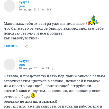
Кукуся
guru
10 января 2013
Sviti
Машенька, тебя ж завтра уже выписывают !
что бы место от уколов быстро зажило, сделаем себе
йодовую сеточку и все пройдет:)
как самочувствие?
ОТВЕТИТЬ
Кукуся
guru
10 января 2013
Slony
Наташа, я представлю Катю под пальмочкой с белым
экзотическим цветков в голове , лежащей в гамаке
или просто сидящей , попивающей с трубочки
свежий коко и ноутом на коленях, делающаяя свои
отчеты с бара
реально не жизнь, а сказка:))
мы , кстати, уже планируем отпуска на работе, кто в