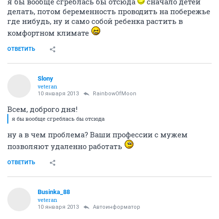
я бы вообще сгреблась бы отсюда
сначало детей
делать, потом беременность проводить на побережье
где нибудь, ну и само собой ребенка растить в
комфортном климате
ОТВЕТИТЬ
Slony
veteran
10 января 2013
RainbowOfMoon
Всем, доброго дня!
я бы вообще сгреблась бы отсюда
ну а в чем проблема? Ваши профессии с мужем
позволяют удаленно работать
ОТВЕТИТЬ
Businka_88
veteran
10 января 2013
Автоинформатор