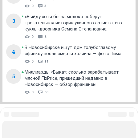
0
3
«Выйду хотя бы на молоко соберу»:
3
трогательная история уличного артиста, его
куклы-дворника Семена Степановича
0
6
В Новосибирске ищут дом голубоглазому
4
сфинксу после смерти хозяина — фото Тима
0
11
Миллиарды «Быка»: сколько зарабатывает
5
мясной FixPrice, пришедший недавно в
Новосибирск — обзор франшизы
0
63
ЗНАКОМСТВА В НОВОСИБИРСКЕ
ПОГОДА В НОВОСИБИРСКЕ
ПРОБКИ В НОВОСИБИРСКЕ