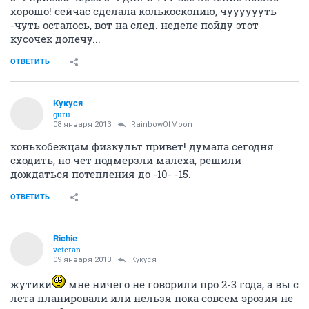
хорошо! сейчас сделала колькоскопию, чууууууть
-чуть осталось, вот на след. неделе пойду этот
кусочек долечу...
ОТВЕТИТЬ
Кукуся
guru
08 января 2013
RainbowOfMoon
конькобежцам физкульт привет! думала сегодня
сходить, но чет подмерзли малеха, решили
дождаться потепления до -10- -15.
ОТВЕТИТЬ
Richie
veteran
09 января 2013
Кукуся
жутики
мне ничего не говорили про 2-3 года, а вы с
лета планировали или нельзя пока совсем эрозия не