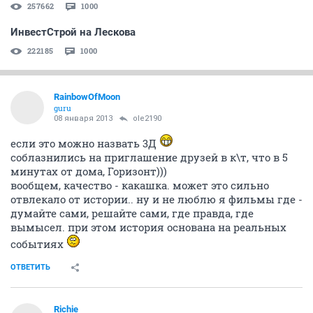
257662
1000
ИнвестСтрой на Лескова
222185
1000
RainbowOfMoon
guru
08 января 2013
ole2190
если это можно назвать 3Д
соблазнились на приглашение друзей в к\т, что в 5
минутах от дома, Горизонт)))
вообщем, качество - какашка. может это сильно
отвлекало от истории.. ну и не люблю я фильмы где -
думайте сами, решайте сами, где правда, где
вымысел. при этом история основана на реальных
событиях
ОТВЕТИТЬ
Richie