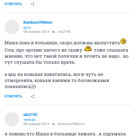
ОТВЕТИТЬ
RainbowOfMoon
guru
08 января 2013
ole2190
Маша пока в больнице, скоро должны выпустить
Оля, про эрозию ничего не скажу
тоже слышала
мнение, что нет такой болячки и лечить не надо.. но
тут слушала бы только врача..
а мы на коньках накатались, ноги чуть не
отморозила, коньки какими то босоножками
показались)))
ОТВЕТИТЬ
ole2190
veteran
08 января 2013
RainbowOfMoon
я помню,что Маша в больнице лежала...я подумала