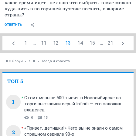
какое время идет...не знаю что выбрать..в мае можно
куда-нить в по горящей путевке поехать, в жаркие
страны?
ОТВЕТИТЬ
1
...
11
12
13
14
15
...
21
НГС.Форум
SHE
Мода и красота
ТОП 5
Стоит меньше 500 тысяч: в Новосибирске на
1
торги выставили серый Infiniti — его заложил
владелец
0
13
«Привет, детишки!» Чего вы не знали о самом
2
страшном сериале 90-х