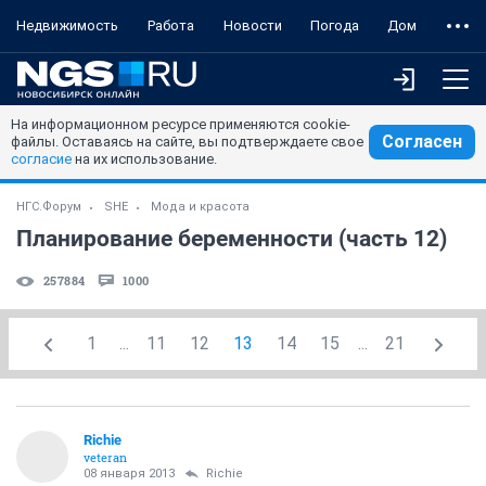
Недвижимость
Работа
Новости
Погода
Дом
На информационном ресурсе применяются cookie-
Согласен
файлы. Оставаясь на сайте, вы подтверждаете свое
согласие
на их использование.
НГС.Форум
SHE
Мода и красота
Планирование беременности (часть 12)
257884
1000
1
...
11
12
13
14
15
...
21
Richie
veteran
08 января 2013
Richie