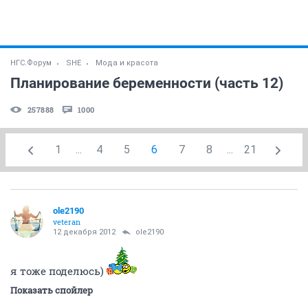
НГС.Форум
SHE
Мода и красота
Планирование беременности (часть 12)
257888
1000
1
...
4
5
6
7
8
...
21
ole2190
veteran
12 декабря 2012
ole2190
я тоже поделюсь)
Показать спойлер