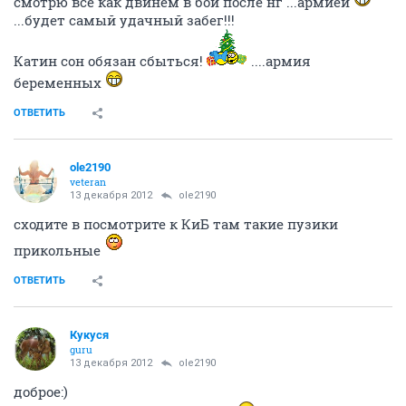
смотрю все как двинем в бой после нг ...армией
...будет самый удачный забег!!!
Катин сон обязан сбыться!
....армия
беременных
ОТВЕТИТЬ
ole2190
veteran
13 декабря 2012
ole2190
сходите в посмотрите к КиБ там такие пузики
прикольные
ОТВЕТИТЬ
Кукуся
guru
13 декабря 2012
ole2190
доброе:)