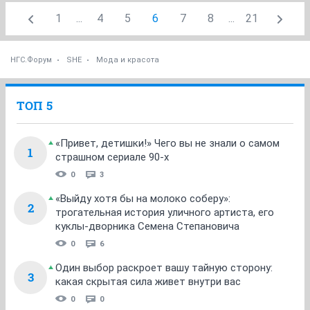
1
...
4
5
6
7
8
...
21
НГС.Форум
SHE
Мода и красота
ТОП 5
«Привет, детишки!» Чего вы не знали о самом
1
страшном сериале 90-х
0
3
«Выйду хотя бы на молоко соберу»:
2
трогательная история уличного артиста, его
куклы-дворника Семена Степановича
0
6
Один выбор раскроет вашу тайную сторону:
3
какая скрытая сила живет внутри вас
0
0