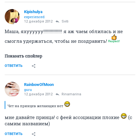
Kipishulyа
experienced
12 декабря 2012
Sviti
Маша, яхуууууу!!!!!!!!!!!!!!! я аж чаем облилась и не
смогла удержаться, чтобы не поздравить!
Показать спойлер
ОТВЕТИТЬ
RainbowOfMoon
guru
12 декабря 2012
Rinamarina
Чет на принцев желающих нет
мне давайте принца! с феей ассоциации плохие
(с
самим названием)
ОТВЕТИТЬ