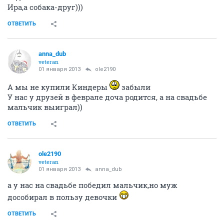
Ира,а собака-друг)))
ОТВЕТИТЬ
anna_dub
veteran
01 января 2013
ole2190
А мы не купили Киндеры
забыли
У нас у друзей в феврале доча родится, а на свадьбе
мальчик выиграл))
ОТВЕТИТЬ
ole2190
veteran
01 января 2013
anna_dub
а у нас на свадьбе победил мальчик,но муж
дособирал в пользу девочки
ОТВЕТИТЬ