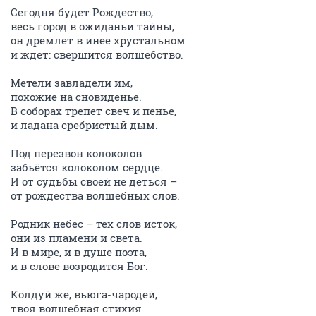
Сегодня будет Рождество,
весь город в ожиданьи тайны,
он дремлет в инее хрустальном
и ждет: свершится волшебство.
Метели завладели им,
похожие на сновиденье.
В соборах трепет свеч и пенье,
и ладана сребристый дым.
Под перезвон колоколов
забьётся колоколом сердце.
И от судьбы своей не деться –
от рождества волшебных слов.
Родник небес – тех слов исток,
они из пламени и света.
И в мире, и в душе поэта,
и в слове возродится Бог.
Колдуй же, вьюга-чародей,
твоя волшебная стихия