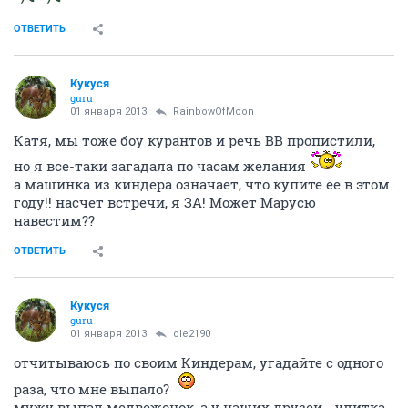
ОТВЕТИТЬ
Кукуся
guru
01 января 2013
RainbowOfMoon
Катя, мы тоже боу курантов и речь ВВ пропистили,
но я все-таки загадала по часам желания
а машинка из киндера означает, что купите ее в этом
году!! насчет встречи, я ЗА! Может Марусю
навестим??
ОТВЕТИТЬ
Кукуся
guru
01 января 2013
ole2190
отчитываюсь по своим Киндерам, угадайте с одного
раза, что мне выпало?
мужу выпал медвежонок, а у наших друзей - улитка