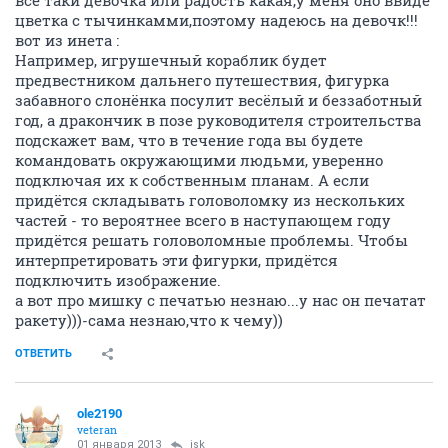
все таки девочка или радость какая,у меня оно ввиде
цветка с тычинкамми,поэтому надеюсь на девочк!!!
вот из инета :
Например, игрушечный кораблик будет
предвестником дальнего путешествия, фигурка
забавного слонёнка посулит весёлый и беззаботный
год, а дракончик в позе руководителя строительства
подскажет вам, что в течение года вы будете
командовать окружающими людьми, уверенно
подключая их к собственным планам. А если
придётся складывать головоломку из нескольких
частей - то вероятнее всего в наступающем году
придётся решать головоломные проблемы. Чтобы
интерпретировать эти фигурки, придётся
подключить изображение.
а вот про мишку с печатью незнаю...у нас он печатат
ракету)))-сама незнаю,что к чему))
ОТВЕТИТЬ
ole2190
veteran
01 января 2013
isk