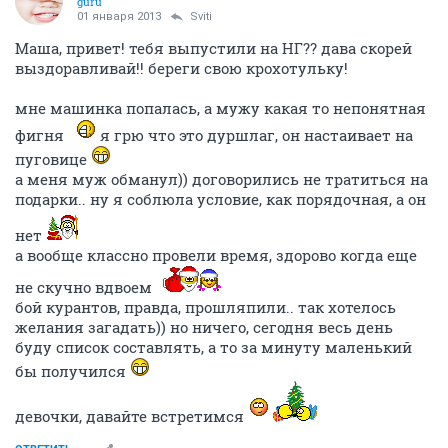
guru
01 января 2013
Sviti
Маша, привет! тебя выпустили на НГ?? дава скорей
выздоравливай!! береги свою крохотульку!
мне машинка попалась, а мужу какая то непонятная
фигня
я грю что это дуршлаг, он настаивает на
пуговице
а меня муж обманул)) договорились не тратиться на
подарки.. ну я соблюла условие, как порядочная, а он
нет
а вообще классно провели время, здорово когда еще
не скучно вдвоем
бой курантов, правда, прошляпили.. так хотелось
желания загадать)) но ничего, сегодня весь день
буду список составлять, а то за минуту маленький
бы получился
девочки, давайте встретимся