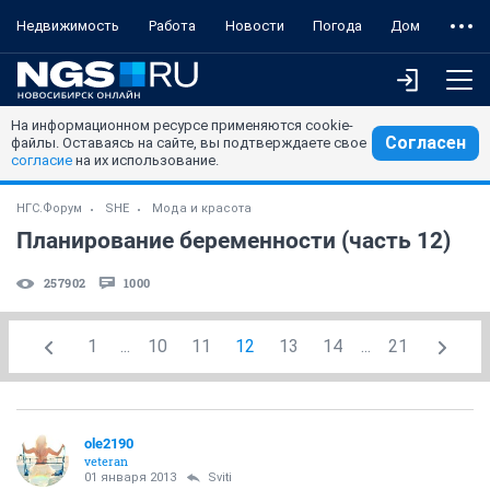
Недвижимость
Работа
Новости
Погода
Дом
На информационном ресурсе применяются cookie-
Согласен
файлы. Оставаясь на сайте, вы подтверждаете свое
согласие
на их использование.
НГС.Форум
SHE
Мода и красота
Планирование беременности (часть 12)
257902
1000
1
...
10
11
12
13
14
...
21
ole2190
veteran
01 января 2013
Sviti