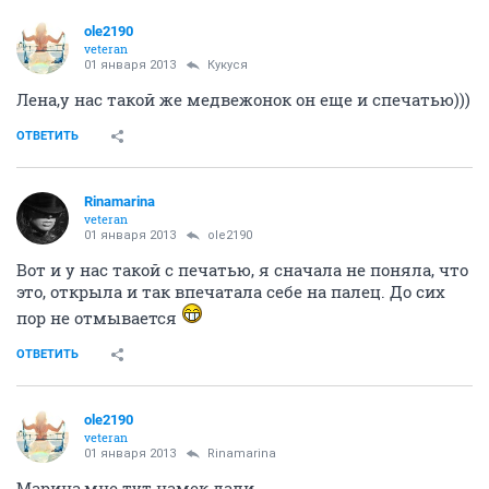
ole2190
veteran
01 января 2013
Кукуся
Лена,у нас такой же медвежонок он еще и спечатью)))
ОТВЕТИТЬ
Rinamarina
veteran
01 января 2013
ole2190
Вот и у нас такой с печатью, я сначала не поняла, что
это, открыла и так впечатала себе на палец. До сих
пор не отмывается
ОТВЕТИТЬ
ole2190
veteran
01 января 2013
Rinamarina
Марина,мне тут намек дали