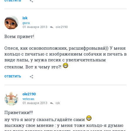
ОТВЕТИТЬ
isk
guru
01 января 2013
ole2190
Всем привет!
Олеся, как основоположник, расшифровывай)) У меня
кольцо с печатью с изображением собачки и печать в
виде лапы, у мужа песик с увеличительным
стеклом. Вот к чему это?!
ОТВЕТИТЬ
ole2190
veteran
01 января 2013
isk
Приветики!!!
ну что я могу сказать,гадайте сами
выскажу свое мнение : у меня тоже кольцо-я думаю