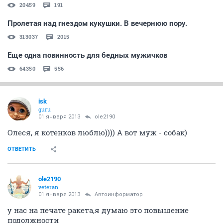
20459
191
Пролетая над гнездом кукушки. В вечернюю пору.
313037
2015
Еще одна повинность для бедных мужичков
64350
556
isk
guru
01 января 2013
ole2190
Олеся, я котенков люблю)))) А вот муж - собак)
ОТВЕТИТЬ
ole2190
veteran
01 января 2013
Автоинформатор
у нас на печате ракета,я думаю это повышение
подолжности