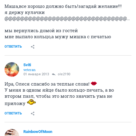
Маша,все хорошо должно быть!загадай желание!!!
я держу кулачки
@@@@@@@@@@@@@@@@@@@@@@@@@@@@@@@@@@@@@
мы вернулись домой из гостей
мне выпало кольцо,а мужу мишка с печатью
ОТВЕТИТЬ
Sviti
veteran
01 января 2013
ole2190
Ира, Олеся спасибо за теплые слова!
У меня в одном яйце было кольцо-печать, а во
втором пазл, чтобы это могло значить ума не
приложу
ОТВЕТИТЬ
RainbowOfMoon