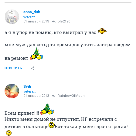
anna_dub
veteran
01 января 2013
ole2190
а я в упор не помню, кто выиграл у нас
мне муж дал сегодня время догулять, завтра поедем
на ремонт
ОТВЕТИТЬ
Sviti
veteran
01 января 2013
RainbowOfMoon
Всем привет!!!!
Никто меня домой не отпустил, НГ встречали с
деткой в больнице
Вот такая у меня врач строгая!