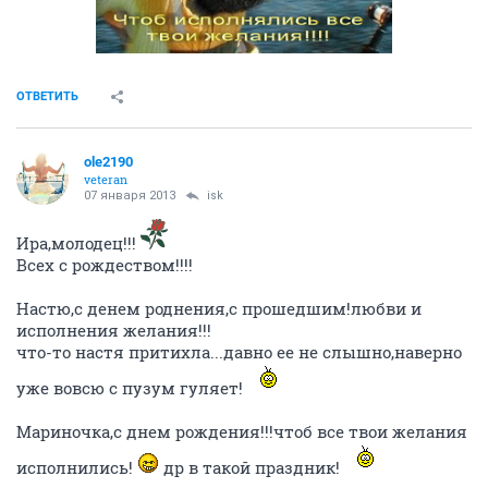
ОТВЕТИТЬ
ole2190
veteran
07 января 2013
isk
Ира,молодец!!!
Всех с рождеством!!!!
Настю,с денем роднения,с прошедшим!любви и
исполнения желания!!!
что-то настя притихла...давно ее не слышно,наверно
уже вовсю с пузум гуляет!
Мариночка,с днем рождения!!!чтоб все твои желания
исполнились!
др в такой праздник!