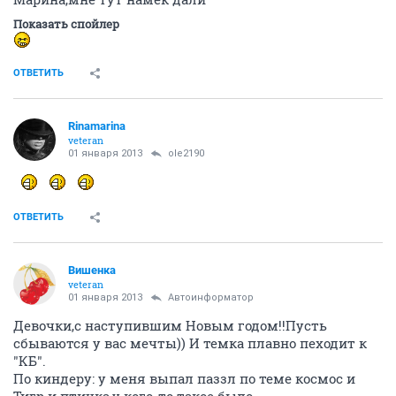
Показать спойлер
ОТВЕТИТЬ
Rinamarina
veteran
01 января 2013
ole2190
ОТВЕТИТЬ
Вишенка
veteran
01 января 2013
Автоинформатор
Девочки,с наступившим Новым годом!!Пусть
сбываются у вас мечты)) И темка плавно пеходит к
"КБ".
По киндеру: у меня выпал паззл по теме космос и
Тигр и птичка,у кого-то такое было...