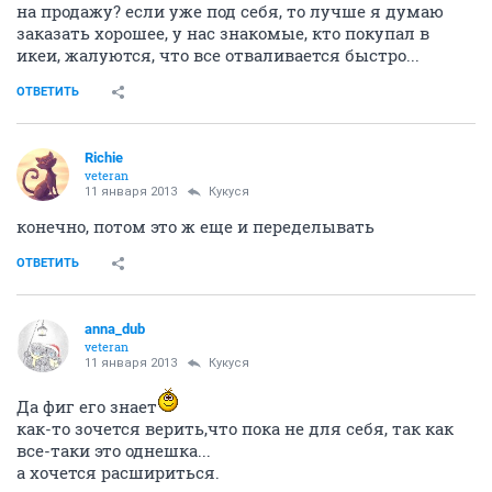
Кукуся
guru
11 января 2013
anna_dub
Аня, говори мыльце? нам примерно шкафы вышли
по 23-25 тыс (один 1,4 метра длины - рельсы пустили
по полу и потолку , полностью с зеркалами, а второй
на фото посмотришь:)) точно сумму не могу сказать,
потому что считали всю мебель кучей вместе с
вешалкой для сезонной одежды и стеллажом, но
примерно вот такая цена у нас была
ОТВЕТИТЬ
Кукуся
guru
11 января 2013
anna_dub
Аня, а вы жилье под "себя делаете" или поживете и
на продажу? если уже под себя, то лучше я думаю
заказать хорошее, у нас знакомые, кто покупал в
икеи, жалуются, что все отваливается быстро...