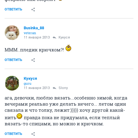
Slony
veteran
11 января 2013
Кукуся
а, да ты же у нас рукодельница
А какой плед? Вообще плед это так уютно, по
домашнему
ОТВЕТИТЬ
Slony
veteran
11 января 2013
Кукуся
нам еще рано смотреть, через годик может. Хотя,
родители ремонт делают, но они сами пока не
понимают чего хотят. Ну, кстати, может как раз к
февралю они созреют
ОТВЕТИТЬ