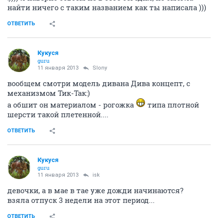
11 января 2013
Кукуся
только ничего в рогожке я не нашла, но то что есть
заставляет думать что он прикольный
ОТВЕТИТЬ
Кукуся
guru
11 января 2013
Slony
там на сайте можно выбирать оббивку :))
ОТВЕТИТЬ
Slony
veteran
11 января 2013
Кукуся
:)))) я наверно совсем не в себе сегодня, не смогла
найти ничего с таким названием как ты написала )))
ОТВЕТИТЬ