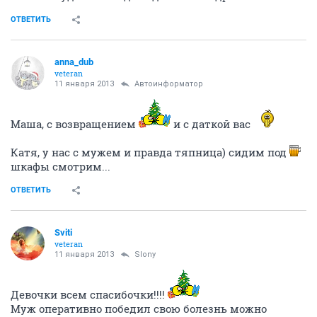
RainbowOfMoon
guru
11 января 2013
Sviti
Маша!
с возвращением! не болейте больше!
Оля Richie
, мне тоже напиши по туроператорам, плиз
всех с тяпницей!
ОТВЕТИТЬ
Kipishulyа
experienced
11 января 2013
Sviti
Маша! ураа! поздравляю с возвращением и желаю
больше туда не попадать до самого пдр!
ОТВЕТИТЬ