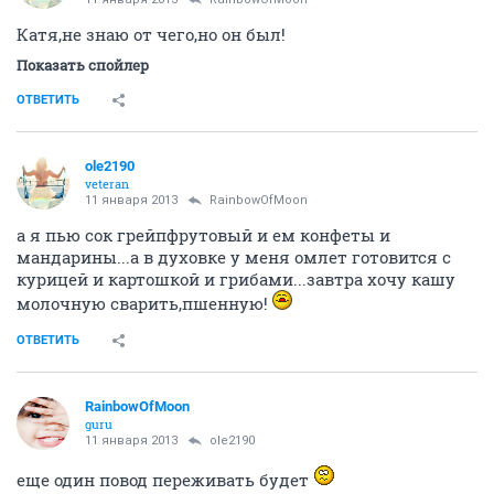
стоит упаковка и рыба в холодильнике в
упаковке...но нам низя..
...планируем мы
ОТВЕТИТЬ
RainbowOfMoon
guru
11 января 2013
ole2190
Олеся, так у тебя от этого гипертонус был?
а я морс пью
ОТВЕТИТЬ
ole2190
veteran
11 января 2013
RainbowOfMoon
Катя,не знаю от чего,но он был!
Показать спойлер