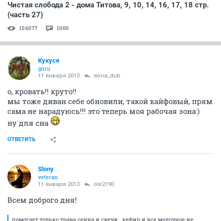
anna_dub
veteran
11 января 2013
Кукуся
А по поводу ИКЕИ: у нас т-т-т с ней нареканий не
было пока.
Мы там кровать собираемся брать в выходные
ОТВЕТИТЬ
СЕЙЧАС ЧИТАЮТ
Березовое (Сибирь) (часть 2)
333608
999
Последний просмотренный фильм (часть 6)
151851
1000
Чистая слобода 2 - дома Титова, 9, 10, 14, 16, 17, 18 стр.
(часть 27)
156077
1000