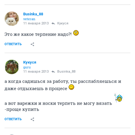
Businka_88
veteran
11 января 2013
Кукуся
МММ..пледик крючком?!
ОТВЕТИТЬ
Кукуся
guru
11 января 2013
Slony
ага, девочки, люблю вязать...особенно зимой, когда
вечерами реально уже делать нечего... летом один
связала и что толку, лежит:))))) хочу другой какой-
нить
правда пока не придумала, если теплый
вязать-то спицами, но можно и крючком.
ОТВЕТИТЬ
Businka_88
veteran