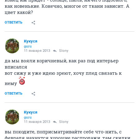
Кукуся
guru
11 января 2013
Slony
меня тоже эти подушки напрягают, остоянно их
таскать, марать...но это был лучший вариант для
меня))))
французские раскладушки они что-то ненадежные
для сна на каждый днь...
ОТВЕТИТЬ
Slony
veteran
11 января 2013
Кукуся
ну вот про марать, по своему опыту- ничего им не
делается. У нас, кстати, позапрошлую зиму они на
подоконнике стояли, т.к. окно не заклеили, я думала
конец им придет - солнце, пыль, ничего подобного,
как новенькие. Конечно, многое от ткани зависит. А
цвет какой?
ОТВЕТИТЬ