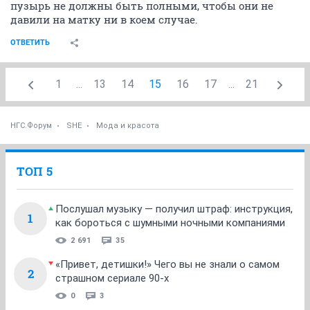
девочки не партесь...нас он минует!
даа, будем надеяться
а то обо всем думать и
бояться заранее. с ума сойти можно
ОТВЕТИТЬ
Sviti
veteran
11 января 2013
ole2190
Апчи-апчи на вас!!!!!!!
Олесь, я вот тоже всю жизнь мучаюсь
Показать спойлер
Да свечи не панацея, но пока это единственный
способ опустошения
Мне тоже врач сказала, что кишечник и мочевой
пузырь не должны быть полными, чтобы они не
давили на матку ни в коем случае.
ОТВЕТИТЬ