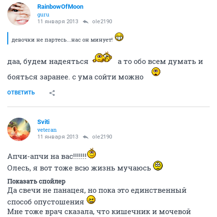
RainbowOfMoon
guru
11 января 2013
ole2190
а ты его чувствовала как то?
ОТВЕТИТЬ
ole2190
veteran
11 января 2013
RainbowOfMoon
Показать спойлер
девочки не партесь...нас он минует!
ОТВЕТИТЬ
RainbowOfMoon
guru
11 января 2013
ole2190