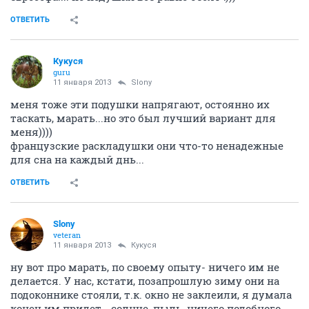
11 января 2013
Кукуся
Ох.. от вариантов голова кругом
так и отдыхать
расхочется совсем
ОТВЕТИТЬ
Slony
veteran
11 января 2013
Кукуся
о, у нас сейчас на съемной квартире с таким же
механизмом диван, удобно место спальное ровное,
только подушки бесят. Он у нас почти всегда в
расправленном состоянии, собираем если только
гости приходят, соответственно подушки приличную
часть комнаты занимают, их у нас 3.
Посмотрела все механизмы - засомневалась - может
еврософа.... но подушки все равно бесят :)))
ОТВЕТИТЬ