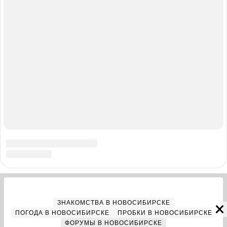
Адрес редакции: 630099, Россия, Новосибирск, ул. Ленина, д. 12,
6 этаж, телефон 8 (383) 212-52-52, 8 (923) 157-00-00
(круглосуточно)
Электронный адрес редакции:
ngs@shkulev.ru
Контактные данные для Роскомнадзора и государственных
органов:
juristnsk@shkulev.ru
Техподдержка:
help@shkulev.ru
, 8 (800) 200-03-83 (доб.3)
Разработка — ООО «Интернет Технологии»