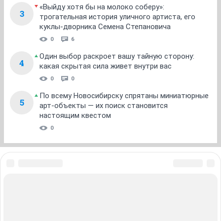
1
...
13
14
15
16
17
...
21
НГС.Форум
SHE
Мода и красота
ТОП 5
Послушал музыку — получил штраф: инструкция,
1
как бороться с шумными ночными компаниями
2 691
35
«Привет, детишки!» Чего вы не знали о самом
2
страшном сериале 90-х
0
3
«Выйду хотя бы на молоко соберу»:
3
трогательная история уличного артиста, его
куклы-дворника Семена Степановича