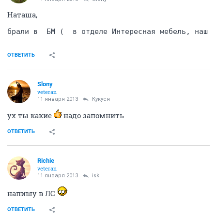
ОТВЕТИТЬ
isk
guru
11 января 2013
Автоинформатор
Девочки, всем привет!
Посоветуйте тур-оператора хорошего) Муж
предлагает в феврале отдохнуть вдруг, а с кем лететь
и куда - вопрос.
ОТВЕТИТЬ
Кукуся
guru
11 января 2013
Slony
Наташа,
брали в  БМ (  в отделе Интересная мебель, наш р