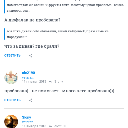
Кукуся
guru
11 января 2013
anna_dub
о, кровать!! круто!!
мы тоже диван себе обновили, такой кайфовый, прям
сама не нарадуюсь!!! это теперь моя рабочая зона:)
ну для сна
ОТВЕТИТЬ
Slony
veteran
11 января 2013
ole2190
Всем доброго дня!
помогает только трава сенна и свечи...кефир и все молочное не
помогает,так же овощи и фрукты тоже..поэтому целая проблема...боюсь
гипертонуса...
А дюфалак не пробовала?