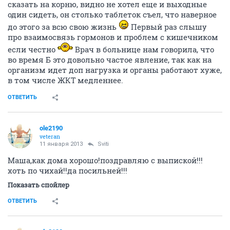
anna_dub
veteran
11 января 2013
Автоинформатор
Маша, с возвращением
и с даткой вас
Катя, у нас с мужем и правда тяпница) сидим под
шкафы смотрим...
ОТВЕТИТЬ
Sviti
veteran
11 января 2013
Slony
Девочки всем спасибочки!!!!
Муж оперативно победил свою болезнь можно
сказать на корню, видно не хотел еще и выходные
один сидеть, он столько таблеток съел, что наверное
до этого за всю свою жизнь
Первый раз слышу
про взаимосвязь гормонов и проблем с кишечником