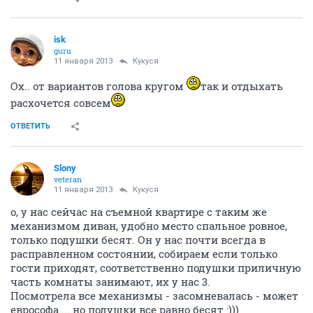
Кукуся
guru
11 января 2013
Slony
вообщем смотри модель дивана Дива концепт, с
механизмом Тик-Так:)
а обшит он материалом - рогожка
типа плотной
шерсти такой плетенной....
ОТВЕТИТЬ
Кукуся
guru
11 января 2013
isk
девочки, а в мае в тае уже дожди начинаются?
взяла отпуск 3 недели на этот период...
ОТВЕТИТЬ
isk
guru