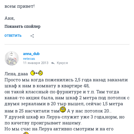
НГС.Форум
SHE
Мода и красота
Планирование беременности (часть 12)
257894
1000
1
...
13
14
15
16
17
...
21
Кукуся
guru
11 января 2013
anna_dub
всем привет!
Аня,