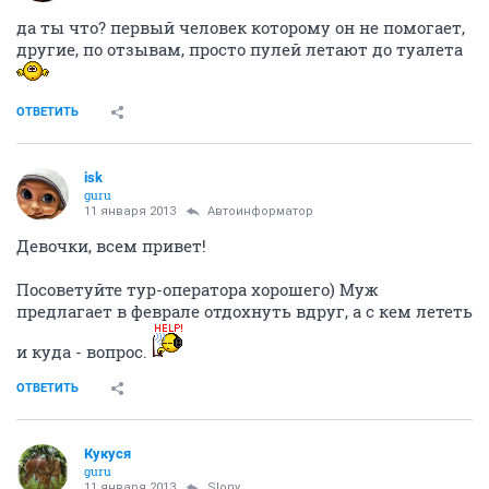
мы тоже диван себе обновили, такой кайфовый, прям сама не
нарадуюсь!!!
что за диван? где брали?
ОТВЕТИТЬ
ole2190
veteran
11 января 2013
Slony
пробовала)...не помогает...много чего пробовала)))
ОТВЕТИТЬ
Slony
veteran
11 января 2013
ole2190
да ты что? первый человек которому он не помогает,
другие, по отзывам, просто пулей летают до туалета