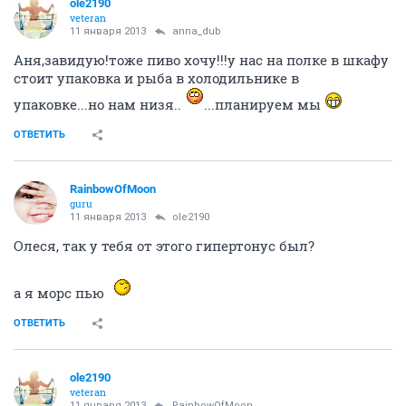
если честно
Врач в больнице нам говорила, что
во время Б это довольно частое явление, так как на
организм идет доп нагрузка и органы работают хуже,
в том числе ЖКТ медленнее.
ОТВЕТИТЬ
ole2190
veteran
11 января 2013
Sviti
Маша,как дома хорошо!поздравляю с выпиской!!!
хоть по чихай!!да посильней!!!
Показать спойлер
ОТВЕТИТЬ
ole2190
veteran
11 января 2013
anna_dub
Аня,завидую!тоже пиво хочу!!!у нас на полке в шкафу