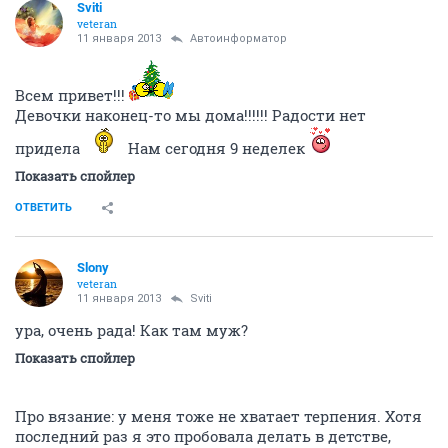
11 января 2013
Кукуся
Это же какое терпение надо?!
ОТВЕТИТЬ
Кукуся
guru
11 января 2013
Businka_88
а когда садишься за работу, ты расслабляешься и
даже отдыхаешь в процесе
а вот варежки и носки терпеть не могу вязать
-проще купить
ОТВЕТИТЬ
Sviti
veteran
11 января 2013
Автоинформатор