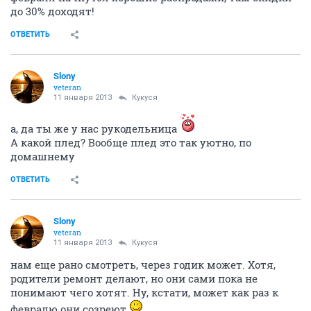
Кукуся
guru
11 января 2013
Slony
да мы взяли коричневый, как раз под интерьер
вписался
вот сижу и уже идею зреют, хочу плед связать к
нему
ОТВЕТИТЬ
Кукуся
guru
11 января 2013
Slony
вы походите, поприсматривайте себе что-нить, с
февраля начнутся хорошие распродажи, там скидки
до 30% доходят!
ОТВЕТИТЬ