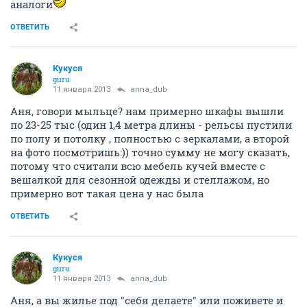
Показать спойлер
ОТВЕТИТЬ
anna_dub
veteran
11 января 2013
Кукуся
Лена, дааа
Просто мы когда поженились 2,5 года назад заказали
шкаф к нам в комнату в квартире 48,
он такой классный-по фурнитуре и т.п. Там тогда
какая-то акция была, нам шкаф 2 метра под потолок с
двумя зеркалами в 20 тыр вышел, сейчас 1,5 метра
нам в 25 насчитали там
А у нас потолок 20..
У друзей шкаф из Леруа-служит уже 3 года,норм, но
по качетву проигрывает нашему.
Но мы счас на Леруа активно смотрим и на его
аналоги
ОТВЕТИТЬ