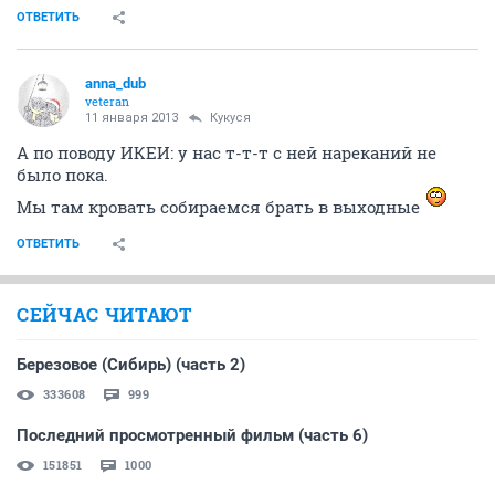
ОТВЕТИТЬ
Richie
veteran
11 января 2013
Кукуся
конечно, потом это ж еще и переделывать
ОТВЕТИТЬ
anna_dub
veteran
11 января 2013
Кукуся
Да фиг его знает
как-то зочется верить,что пока не для себя, так как
все-таки это однешка...
а хочется расшириться.
ОТВЕТИТЬ