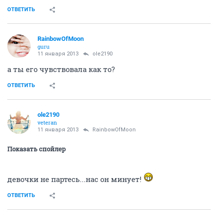
RainbowOfMoon
guru
11 января 2013
ole2190
а я пью сок грейпфрутовый и ем конфеты и мандарины...а в духовке у
меня омлет готовится с курицей и картошкой и грибами...завтра хочу
кашу молочную сварить,пшенную!
чего дразнишься на ночь глядя?
ОТВЕТИТЬ
ole2190
veteran
11 января 2013
RainbowOfMoon
Показать спойлер
ОТВЕТИТЬ