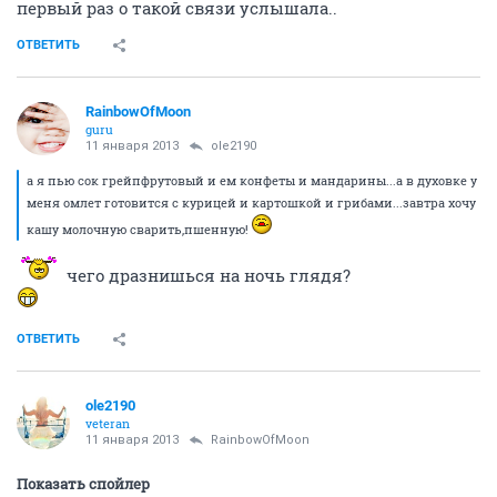
ОТВЕТИТЬ
ole2190
veteran
11 января 2013
RainbowOfMoon
а я пью сок грейпфрутовый и ем конфеты и
мандарины...а в духовке у меня омлет готовится с
курицей и картошкой и грибами...завтра хочу кашу
молочную сварить,пшенную!
ОТВЕТИТЬ
RainbowOfMoon
guru
11 января 2013
ole2190
еще один повод переживать будет
первый раз о такой связи услышала..
ОТВЕТИТЬ