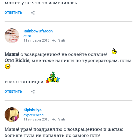
Всем привет!!!
Девочки наконец-то мы дома!!!!!! Радости нет
придела
Нам сегодня 9 неделек
Показать спойлер
ОТВЕТИТЬ
Slony
veteran
11 января 2013
Sviti
ура, очень рада! Как там муж?
Показать спойлер
Про вязание: у меня тоже не хватает терпения. Хотя
последний раз я это пробовала делать в детстве,
может уже что-то изменилось.
ОТВЕТИТЬ