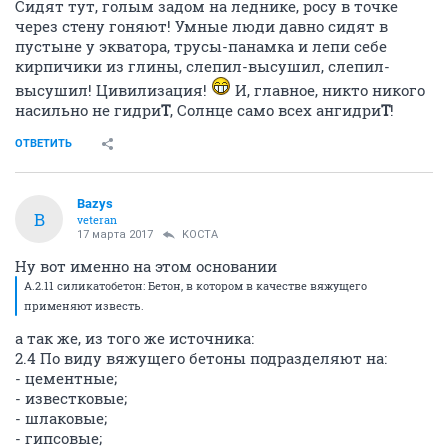
Сидят тут, голым задом на леднике, росу в точке
через стену гоняют! Умные люди давно сидят в
пустыне у экватора, трусы-панамка и лепи себе
кирпичики из глины, слепил-высушил, слепил-
высушил! Цивилизация!
И, главное, никто никого
насильно не гидри
Т
, Солнце само всех ангидри
Т
!
ОТВЕТИТЬ
Bazys
B
veteran
17 марта 2017
KOCTA
Ну вот именно на этом основании
А.2.11 силикатобетон: Бетон, в котором в качестве вяжущего
применяют известь.
а так же, из того же источника:
2.4 По виду вяжущего бетоны подразделяют на:
- цементные;
- известковые;
- шлаковые;
- гипсовые;