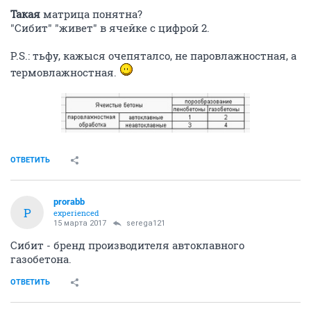
Такая
матрица понятна?
"Сибит" "живет" в ячейке с цифрой 2.
P.S.: тьфу, кажыся очепяталсо, не паровлажностная, а
термовлажностная.
ОТВЕТИТЬ
prorabb
P
experienced
15 марта 2017
serega121
Сибит - бренд производителя автоклавного
газобетона.
ОТВЕТИТЬ