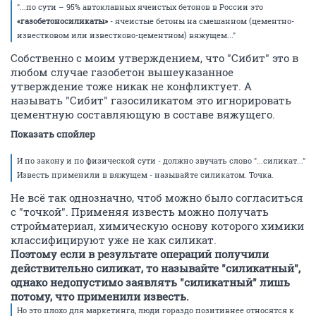
"...по сути – 95% автоклавных ячеистых бетонов в России это
«газобетоносиликаты»
- ячеистые бетоны на смешанном (цементно-
известковом или известково-цементном) вяжущем..."
Собственно с моим утверждением, что "Сибит" это в
любом случае газобетон вышеуказанное
утверждение тоже никак не конфликтует. А
называть "Сибит" газосиликатом это игнорировать
цементную составляющую в составе вяжущего.
Показать спойлер
И по закону и по физической сути - должно звучать слово "...силикат..."
Известь применили в вяжущем - называйте силикатом. Точка.
Не всё так однозначно, чтоб можно было согласиться
с "точкой". Применяя известь можно получать
стройматериал, химическую основу которого химики
классифицируют уже не как силикат.
Поэтому если в результате операций получили
действительно силикат, то называйте "силикатный",
однако недопустимо заявлять "силикатный" лишь
потому, что применили известь.
Но это плохо для маркетинга, люди гораздо позитивнее относятся к