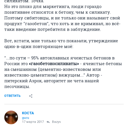
силикатом. Точка.
Но это плохо для маркетинга, люди гораздо
позитивнее относятся к бетону, чем к силикату.
Поэтому сибитовцы, и не только они называют свой
продукт "газобетон", что хоть и не криминал, но всё-
таки введение потребителя в заблуждение.
Вот, кстати, мне только что показали, утверждение
один-в-один повторяющее моё:
"...по сути – 95% автоклавных ячеистых бетонов в
России это
«газобетоносиликаты»
- ячеистые бетоны
на смешанном (цементно-известковом или
известково-цементном) вяжущем..." Автор -
питерский Аэрок, авторитет не чета нашей
песочницы.
ОТВЕТИТЬ
KOCTA
guru
17 марта 2017
Bazys