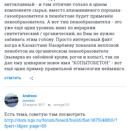
автоклавный - и там отличие только в одном
компоненте сырья, вместо алюминиевого порошка-
газообразователя в пенобетоне будет применён
пенообразователь. А вот тип пенообразователя - это
уже ещё один уровень вниз по иерархии:
синтетический / органический, но Вам не нужно
забивать этим голову. Просто интересный факт:
когда в Казахстане Назарбаеву показали неплохой
пенобетон на органическом пенообразователе
(выварка из забойной крови, рогов и копыт), так он
дал ему шикарное новое имя "КОПЫТОБЕТОН" - вот
ещё один пример правильной этимологии нейминга.
ОТВЕТИТЬ
Andreos
member
23 марта 2017
serega121
Есть тема, советую там посмотреть
http://dom.ngs.ru/forum/board/build/flat/1875148810/?
fpart=1&per-page=50