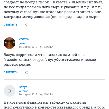
создает: не всегда песок + известь = именно силикат,
не все виды возможного сырья указаны и т.д. и т.п.,
поэтому сырьё лучше отдельно рассматривать, вне
матрицы материалов из
(целого ряда видов) сырья.
ОТВЕТИТЬ
KOCTA
guru
15 марта 2017
KOCTA
Bazys, сорри, если что, никаких камней в ваш
"газобетонный огород",
сугубо методо
логическое
рассмотрение.
ОТВЕТИТЬ
Bazys
B
veteran
16 марта 2017
KOCTA
Не хотелось фанатизма, таблицу ограничил
исключительно в контексте названного бренда, а то и