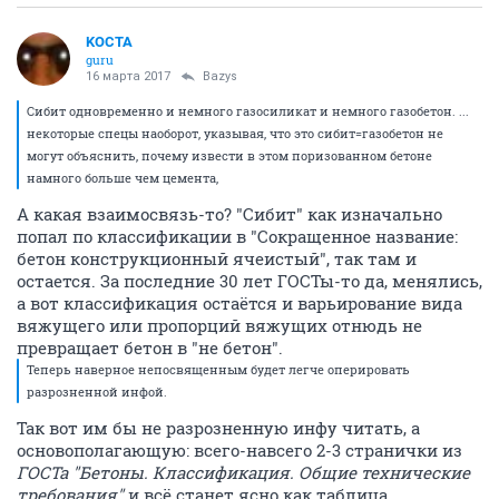
KOCTA
guru
16 марта 2017
Bazys
Сибит одновременно и немного газосиликат и немного газобетон. ...
некоторые спецы наоборот, указывая, что это сибит=газобетон не
могут объяснить, почему извести в этом поризованном бетоне
намного больше чем цемента,
А какая взаимосвязь-то? "Сибит" как изначально
попал по классификации в "Сокращенное название:
бетон конструкционный ячеистый", так там и
остается. За последние 30 лет ГОСТы-то да, менялись,
а вот классификация остаётся и варьирование вида
вяжущего или пропорций вяжущих отнюдь не
превращает бетон в "не бетон".
Теперь наверное непосвященным будет легче оперировать
разрозненной инфой.
Так вот им бы не разрозненную инфу читать, а
основополагающую: всего-навсего 2-3 странички из
ГОСТа "Бетоны. Классификация. Общие технические
требования"
и всё станет ясно как таблица