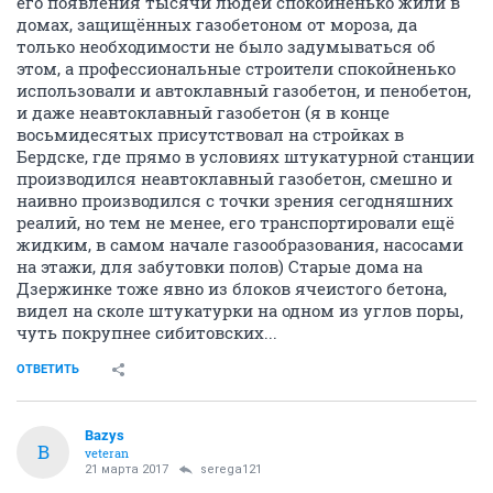
его появления тысячи людей спокойненько жили в
домах, защищённых газобетоном от мороза, да
только необходимости не было задумываться об
этом, а профессиональные строители спокойненько
использовали и автоклавный газобетон, и пенобетон,
и даже неавтоклавный газобетон (я в конце
восьмидесятых присутствовал на стройках в
Бердске, где прямо в условиях штукатурной станции
производился неавтоклавный газобетон, смешно и
наивно производился с точки зрения сегодняшних
реалий, но тем не менее, его транспортировали ещё
жидким, в самом начале газообразования, насосами
на этажи, для забутовки полов) Старые дома на
Дзержинке тоже явно из блоков ячеистого бетона,
видел на сколе штукатурки на одном из углов поры,
чуть покрупнее сибитовских...
ОТВЕТИТЬ
Bazys
B
veteran
21 марта 2017
serega121