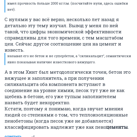
имел прочность больше 2000 кг/см. (посчитайте нули, здесь ошибки
нет).
С нулями у вас всё верно, несколько лет назад я
детально эту тему изучал. Вывод у меня по ней
такой, что цифры экономической эффективности
справедливы для того времени, с тем масштабом
цен. Сейчас другое соотношение цен на цемент и
известь.
называл его не бетон и не супербетон, а "силикальцит", семантически
явно показывая наличие известкового вяжущего.
А в этом Хинт был методологически точен, бетон это
вяжущее и заполнитель, а при получении
силикальцита оба компонента вступают в
соединение на уровне химии, песок тут уже не как
щебень в бетоне, его уже тупым заполнителем
назвать будет некорректно.
Кстати, поэтому я понимаю, когда звучат мнения
людей со степенями о том, что теплоизоляционные
пенобетоны (когда песок уже не добавляется)
классифицировать надлежит уже как пено
цементы
.