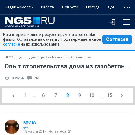
Недвижимость
Работа
Новости
Погода
Дом
На информационном ресурсе применяются cookie-
Согласен
файлы. Оставаясь на сайте, вы подтверждаете свое
согласие
на их использование.
НГС.Форум
Дом Стройка Ремонт
Строим дом
Опыт строительства дома из газобетона. Нюансы. Эксплуатация.
399254
741
1
...
6
7
8
9
10
...
15
KOCTA
guru
15 марта 2017
serega121