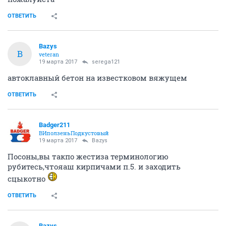
ОТВЕТИТЬ
Bazys
B
veteran
19 марта 2017
serega121
автоклавный бетон на известковом вяжущем
ОТВЕТИТЬ
Badger211
ВИползеньПодкустовый
19 марта 2017
Bazys
Посоны,вы такпо жестиза терминологию
рубитесь,чтояаш кирпичами п.5. и заходить
сцыкотно
ОТВЕТИТЬ
Bazys