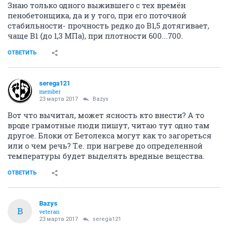
Знаю только одного выжившего с тех времён
пенобетонщика, да и у того, при его поточной
стабильности- прочность редко до В1,5 дотягивает,
чаще В1 (до 1,3 МПа), при плотности 600...700.
ОТВЕТИТЬ
serega121
member
23 марта 2017
Bazys
Вот что вычитал, может ясность кто внести? А то
вроде грамотные люди пишут, читаю тут одно там
другое. Блоки от Бетолекса могут как то загореться
или о чем речь? Т.е. при нагреве до определенной
температуры будет выделять вредные вещества.
ОТВЕТИТЬ
Bazys
B
veteran
23 марта 2017
serega121