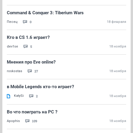
Command & Conquer 3: Tiberium Wars
0
Песец
18 февраля
Кто в CS 1.6 играет?
5
dev1se
18 ноября
Мнения про Eve online?
27
roskostas
18 ноября
в Mobile Legends кто-то играет?
KatySi
2
18 ноября
Во что поиграть на PC ?
109
Apophis
18 ноября