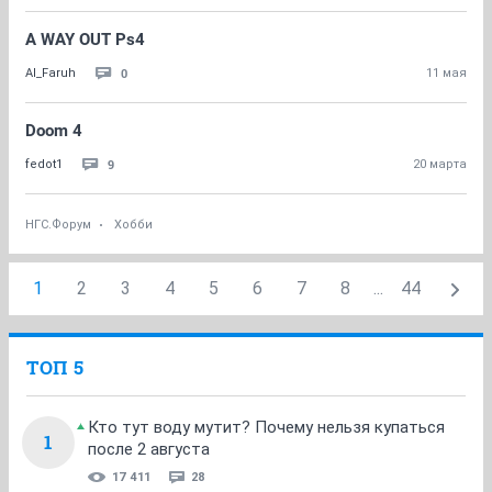
A WAY OUT Ps4
0
Al_Faruh
11 мая
Doom 4
9
fedot1
20 марта
НГС.Форум
Хобби
1
2
3
4
5
6
7
8
...
44
ТОП 5
Кто тут воду мутит? Почему нельзя купаться
1
после 2 августа
17 411
28