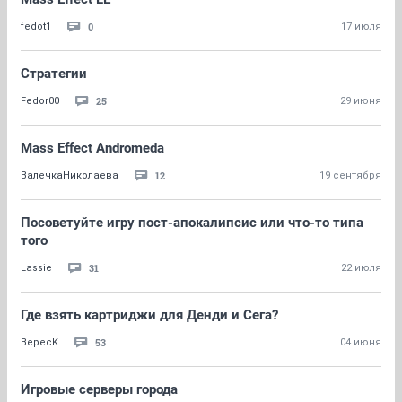
0
fedot1
17 июля
Стратегии
25
Fedor00
29 июня
Mass Effect Andromeda
12
ВалечкаНиколаева
19 сентября
Посоветуйте игру пост-апокалипсис или что-то типа
того
31
Lassie
22 июля
Где взять картриджи для Денди и Сега?
53
BepecK
04 июня
Игровые серверы города