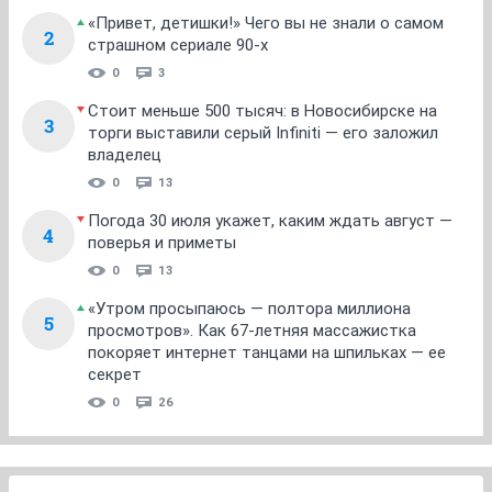
«Привет, детишки!» Чего вы не знали о самом
2
страшном сериале 90-х
0
3
Стоит меньше 500 тысяч: в Новосибирске на
3
торги выставили серый Infiniti — его заложил
владелец
0
13
Погода 30 июля укажет, каким ждать август —
4
поверья и приметы
0
13
«Утром просыпаюсь — полтора миллиона
5
просмотров». Как 67-летняя массажистка
покоряет интернет танцами на шпильках — ее
секрет
0
26