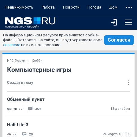
Недвижимость
Работа
Новости
Погода
Дом
На информационном ресурсе применяются cookie-
Согласен
файлы. Оставаясь на сайте, вы подтверждаете свое
согласие
на их использование.
НГС.Форум
Хобби
Компьютерные игры
Создать тему
Обменный пункт
359
ganymed
13 декабря
Half Life 3
20
34-ый
24 марта в 19:55