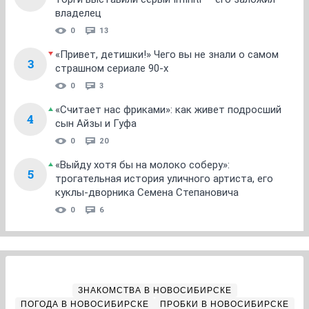
владелец
0
13
«Привет, детишки!» Чего вы не знали о самом
3
страшном сериале 90-х
0
3
«Считает нас фриками»: как живет подросший
4
сын Айзы и Гуфа
0
20
«Выйду хотя бы на молоко соберу»:
5
трогательная история уличного артиста, его
куклы-дворника Семена Степановича
0
6
ЗНАКОМСТВА В НОВОСИБИРСКЕ
ПОГОДА В НОВОСИБИРСКЕ
ПРОБКИ В НОВОСИБИРСКЕ