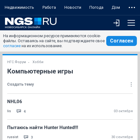
Недвижимость
Работа
Новости
Погода
Дом
На информационном ресурсе применяются cookie-
Согласен
файлы. Оставаясь на сайте, вы подтверждаете свое
согласие
на их использование.
НГС.Форум
Хобби
Компьютерные игры
Создать тему
NHL06
4
lis
03 октября
Пытаюсь найти Hunter Hunted!!!
3
russist
30 сентября