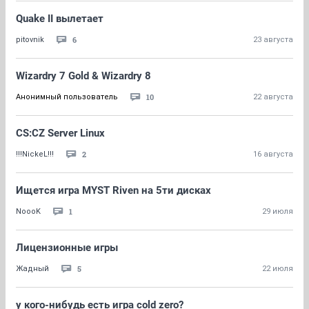
Quake II вылетает
6
pitovnik
23 августа
Wizardry 7 Gold & Wizardry 8
10
Анонимный пользователь
22 августа
CS:CZ Server Linux
2
!!!NickeL!!!
16 августа
Ищется игра MYST Riven на 5ти дисках
1
NoooK
29 июля
Лицензионные игры
5
Жадный
22 июля
у кого-нибудь есть игра cold zero?