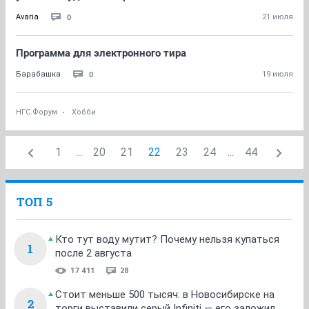
0
Avaria
21 июля
Программа для электронного тира
0
Барабашка
19 июля
НГС.Форум
Хобби
1
...
20
21
22
23
24
...
44
ТОП 5
Кто тут воду мутит? Почему нельзя купаться
1
после 2 августа
17 411
28
Стоит меньше 500 тысяч: в Новосибирске на
2
торги выставили серый Infiniti — его заложил