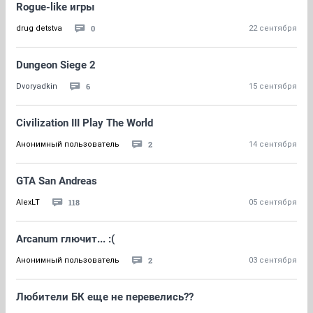
Rogue-like игры
0
drug detstva
22 сентября
Dungeon Siege 2
6
Dvoryadkin
15 сентября
Civilization III Play The World
2
Анонимный пользователь
14 сентября
GTA San Andreas
118
AlexLT
05 сентября
Arcanum глючит... :(
2
Анонимный пользователь
03 сентября
Любители БК еще не перевелись??