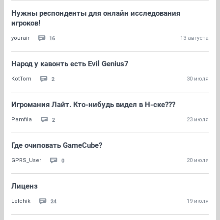
Нужны респонденты для онлайн исследования
игроков!
16
yourair
13 августа
Народ у кавонть есть Evil Genius7
2
KotTom
30 июля
Игромания Лайт. Кто-нибудь видел в Н-ске???
2
Pamfila
23 июля
Где очиповать GameCube?
0
GPRS_User
20 июля
Лиценз
24
Lelchik
19 июля