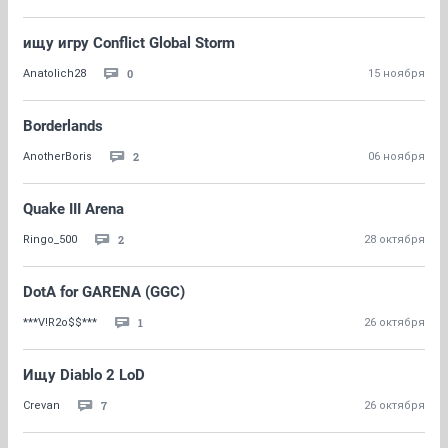
ищу игру Conflict Global Storm
0
Anatolich28
15 ноября
Borderlands
2
AnotherBoris
06 ноября
Quake III Arena
2
Ringo_500
28 октября
DotA for GARENA (GGC)
1
***V!R2o$$***
26 октября
Ищу Diablo 2 LoD
7
Crevan
26 октября