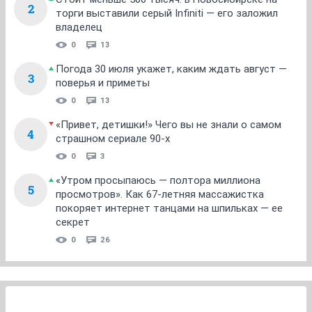
2
торги выставили серый Infiniti — его заложил
владелец
0
13
Погода 30 июля укажет, каким ждать август —
3
поверья и приметы
0
13
«Привет, детишки!» Чего вы не знали о самом
4
страшном сериале 90-х
0
3
«Утром просыпаюсь — полтора миллиона
5
просмотров». Как 67-летняя массажистка
покоряет интернет танцами на шпильках — ее
секрет
0
26