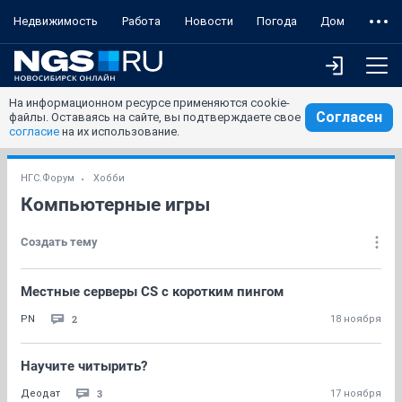
Недвижимость
Работа
Новости
Погода
Дом
На информационном ресурсе применяются cookie-
Согласен
файлы. Оставаясь на сайте, вы подтверждаете свое
согласие
на их использование.
НГС.Форум
Хобби
Компьютерные игры
Создать тему
Местные серверы CS с коротким пингом
2
PN
18 ноября
Научите читырить?
3
Деодат
17 ноября