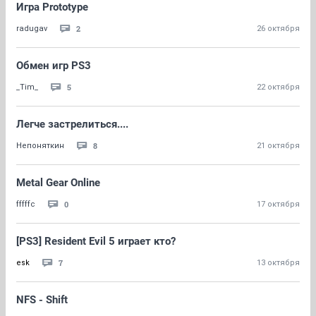
Игра Prototype
2
radugav
26 октября
Обмен игр PS3
5
_Tim_
22 октября
Легче застрелиться....
8
Непоняткин
21 октября
Metal Gear Online
0
fffffc
17 октября
[PS3] Resident Evil 5 играет кто?
7
esk
13 октября
NFS - Shift