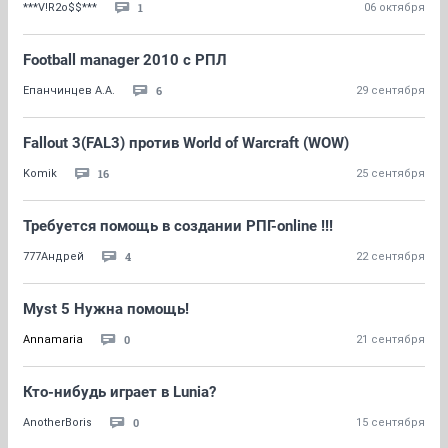
1
***V!R2o$$***
06 октября
Football manager 2010 с РПЛ
6
Епанчинцев А.А.
29 сентября
Fallout 3(FAL3) против World of Warcraft (WOW)
16
Komik
25 сентября
Требуется помощь в создании РПГ-online !!!
4
777Андрей
22 сентября
Myst 5 Нужна помощь!
0
Annamaria
21 сентября
Кто-нибудь играет в Lunia?
0
AnotherBoris
15 сентября