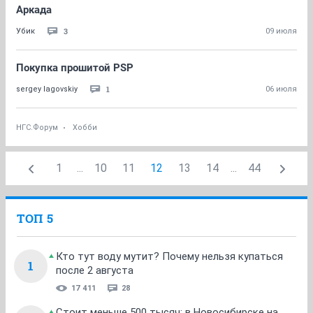
Аркада
3
Убик
09 июля
Покупка прошитой PSP
1
sergey lagovskiy
06 июля
НГС.Форум
Хобби
1
...
10
11
12
13
14
...
44
ТОП 5
Кто тут воду мутит? Почему нельзя купаться
1
после 2 августа
17 411
28
Стоит меньше 500 тысяч: в Новосибирске на