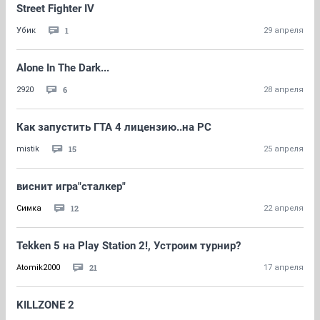
Street Fighter IV
1
Убик
29 апреля
Alone In The Dark...
6
2920
28 апреля
Как запустить ГТА 4 лицензию..на PC
15
mistik
25 апреля
виснит игра"сталкер"
12
Симка
22 апреля
Tekken 5 на Play Station 2!, Устроим турнир?
21
Atomik2000
17 апреля
KILLZONE 2