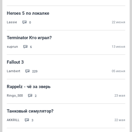
Heroes 5 по локалке
0
Lassie
22 июня
Terminator Кто играл?
6
suprun
13 июня
Fallout 3
229
Lambert
05 июня
Rappelz - чё за зверь
2
Ringo_500
23 мая
Танковый симулятор?
3
AKKRILL
22 мая