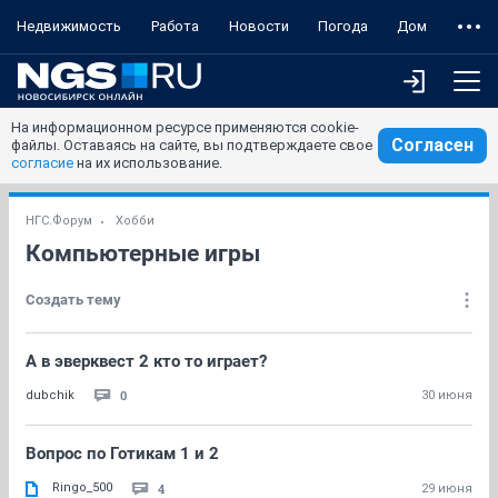
Недвижимость
Работа
Новости
Погода
Дом
На информационном ресурсе применяются cookie-
Согласен
файлы. Оставаясь на сайте, вы подтверждаете свое
согласие
на их использование.
НГС.Форум
Хобби
Компьютерные игры
Создать тему
А в эверквест 2 кто то играет?
0
dubchik
30 июня
Вопрос по Готикам 1 и 2
Ringo_500
4
29 июня