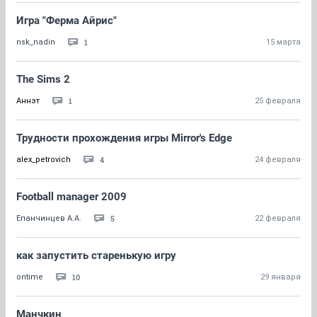
Игра "Ферма Айрис"
1
nsk_nadin
15 марта
The Sims 2
1
Аннэт
25 февраля
Трудности прохождения игры Mirror's Edge
4
alex_petrovich
24 февраля
Football manager 2009
5
Епанчинцев А.А.
22 февраля
как запустить старенькую игру
10
ontime
29 января
Манчкин