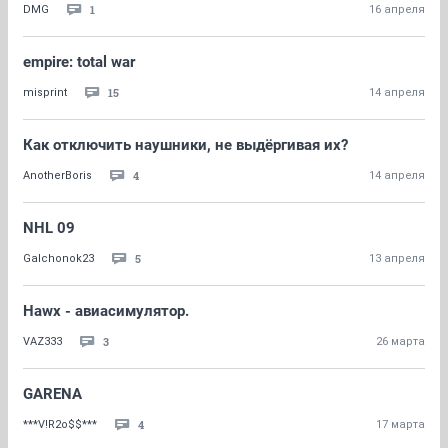
1
DMG
16 апреля
empire: total war
15
misprint
14 апреля
Как отключить наушники, не выдёргивая их?
4
AnotherBoris
14 апреля
NHL 09
5
Galchonok23
13 апреля
Hawx - авиасимулятор.
3
VAZ333
26 марта
GARENA
4
***V!R2o$$***
17 марта