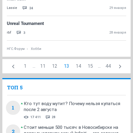
24
Lassie
29 января
Unreal Tournament
3
rbf
28 января
НГС.Форум
Хобби
1
...
11
12
13
14
15
...
44
ТОП 5
Кто тут воду мутит? Почему нельзя купаться
1
после 2 августа
17 411
28
Стоит меньше 500 тысяч: в Новосибирске на
2