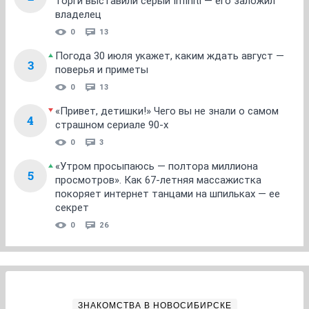
торги выставили серый Infiniti — его заложил
владелец
0
13
Погода 30 июля укажет, каким ждать август —
3
поверья и приметы
0
13
«Привет, детишки!» Чего вы не знали о самом
4
страшном сериале 90-х
0
3
«Утром просыпаюсь — полтора миллиона
5
просмотров». Как 67-летняя массажистка
покоряет интернет танцами на шпильках — ее
секрет
0
26
ЗНАКОМСТВА В НОВОСИБИРСКЕ