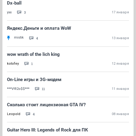
Dx-ball
3
yxx
17 января
Яндекс.Деньги и оплата WoW
mistik
4
13 января
wow wrath of the lich king
1
kotofey
12 января
On-Line игры и 3G-модем
11
***V!R2o$$***
11 января
Сколько стоит лицензионая GTA IV?
4
Leopold
08 января
Guitar Hero III: Legends of Rock для ПК