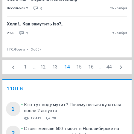
0
Весельчак У
26 ноября
Хелп!.. Как замутить iso?..
7
2920
19 ноября
НГС.Форум
Хобби
1
...
12
13
14
15
16
...
44
ТОП 5
Кто тут воду мутит? Почему нельзя купаться
1
после 2 августа
17 411
28
Стоит меньше 500 тысяч: в Новосибирске на
2