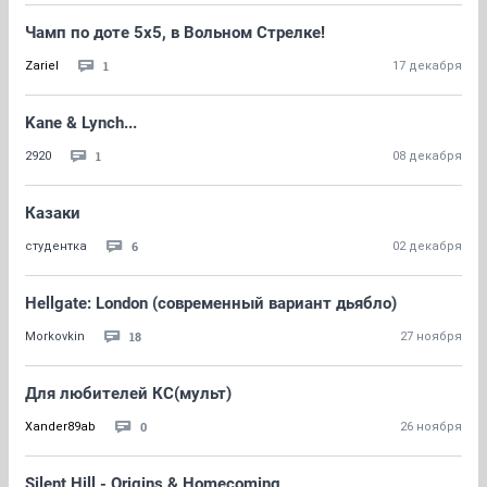
Чамп по доте 5х5, в Вольном Стрелке!
1
Zariel
17 декабря
Kane & Lynch...
1
2920
08 декабря
Казаки
6
студентка
02 декабря
Hellgate: London (современный вариант дьябло)
18
Morkovkin
27 ноября
Для любителей КС(мульт)
0
Xander89ab
26 ноября
Silent Hill - Origins & Homecoming