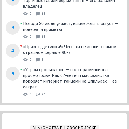
торги выставили серый Infiniti — его заложил
владелец
0
13
Погода 30 июля укажет, каким ждать август —
3
поверья и приметы
0
13
«Привет, детишки!» Чего вы не знали о самом
4
страшном сериале 90-х
0
3
«Утром просыпаюсь — полтора миллиона
5
просмотров». Как 67-летняя массажистка
покоряет интернет танцами на шпильках — ее
секрет
0
26
ЗНАКОМСТВА В НОВОСИБИРСКЕ