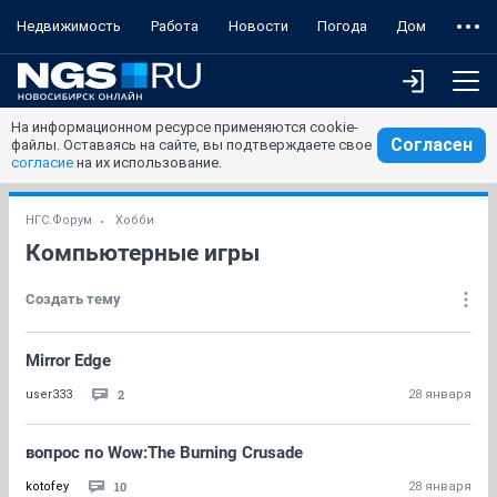
Недвижимость
Работа
Новости
Погода
Дом
На информационном ресурсе применяются cookie-
Согласен
файлы. Оставаясь на сайте, вы подтверждаете свое
согласие
на их использование.
НГС.Форум
Хобби
Компьютерные игры
Создать тему
Mirror Edge
2
user333
28 января
вопрос по Wow:The Burning Crusade
10
kotofey
28 января