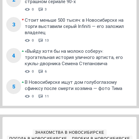
страшном сериале 90-х
0
3
Стоит меньше 500 тысяч: в Новосибирске на
3
торги выставили серый Infiniti — его заложил
владелец
0
13
«Выйду хотя бы на молоко соберу»:
4
трогательная история уличного артиста, его
куклы-дворника Семена Степановича
0
6
В Новосибирске ищут дом голубоглазому
5
сфинксу после смерти хозяина — фото Тима
0
11
ЗНАКОМСТВА В НОВОСИБИРСКЕ
ПОГОДА В НОВОСИБИРСКЕ
ПРОБКИ В НОВОСИБИРСКЕ