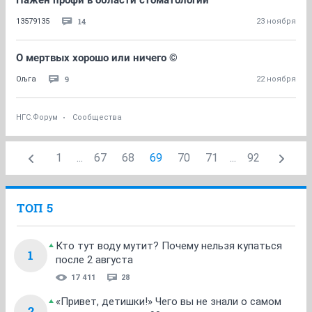
Нажен профи в области стоматологии
14
13579135
23 ноября
О мертвых хорошо или ничего ©
9
Ољга
22 ноября
НГС.Форум
Сообщества
1
...
67
68
69
70
71
...
92
ТОП 5
Кто тут воду мутит? Почему нельзя купаться
1
после 2 августа
17 411
28
«Привет, детишки!» Чего вы не знали о самом
2