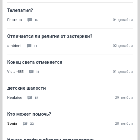
Телепатия?
16
Платина
04 декабря
Отличается ли религия от эзотерики?
11
ambient
02 декабря
Конец света отменяется
11
Victor-885
01 декабря
детские шалости
12
Neakriss
29 ноября
Кто может помочь?
32
Sonia
28 ноября