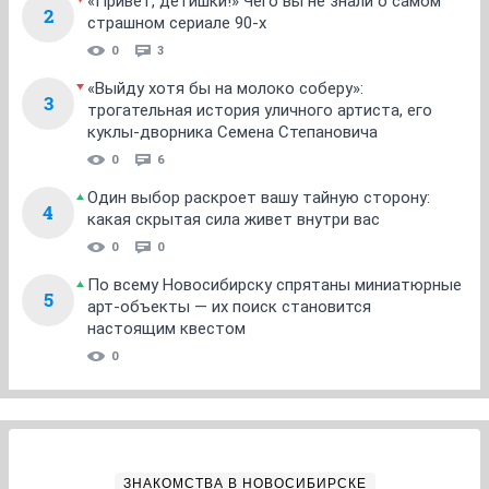
«Привет, детишки!» Чего вы не знали о самом
2
страшном сериале 90-х
0
3
«Выйду хотя бы на молоко соберу»:
3
трогательная история уличного артиста, его
куклы-дворника Семена Степановича
0
6
Один выбор раскроет вашу тайную сторону:
4
какая скрытая сила живет внутри вас
0
0
По всему Новосибирску спрятаны миниатюрные
5
арт-объекты — их поиск становится
настоящим квестом
0
ЗНАКОМСТВА В НОВОСИБИРСКЕ