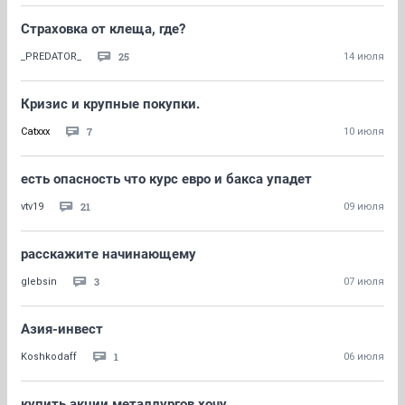
Страховка от клеща, где?
25
_PREDATOR_
14 июля
Кризис и крупные покупки.
7
Catxxx
10 июля
есть опасность что курс евро и бакса упадет
21
vtv19
09 июля
расскажите начинающему
3
glebsin
07 июля
Азия-инвест
1
Koshkodaff
06 июля
купить акции металлургов хочу