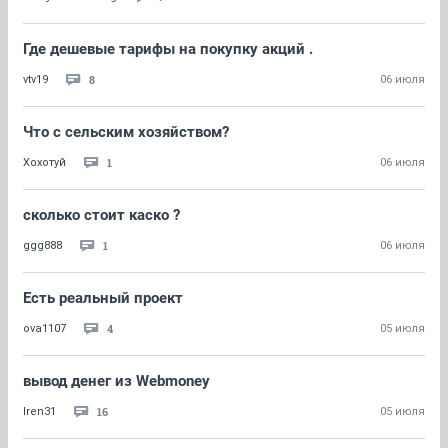
Где дешевые тарифы на покупку акций .
8
vtv19
06 июля
Что с сельским хозяйством?
1
Хохотуй
06 июля
сколько стоит каско ?
1
ggg888
06 июля
Есть реальный проект
4
ova1107
05 июля
вывод денег из Webmoney
16
Iren31
05 июля