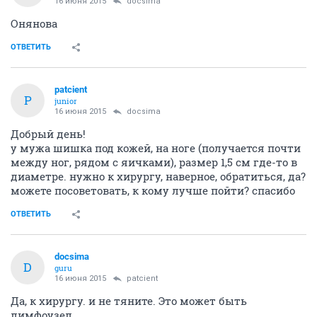
16 июня 2015
docsima
Онянова
ОТВЕТИТЬ
patcient
P
junior
16 июня 2015
docsima
Добрый день!
у мужа шишка под кожей, на ноге (получается почти
между ног, рядом с яичками), размер 1,5 см где-то в
диаметре. нужно к хирургу, наверное, обратиться, да?
можете посоветовать, к кому лучше пойти? спасибо
ОТВЕТИТЬ
docsima
D
guru
16 июня 2015
patcient
Да, к хирургу. и не тяните. Это может быть
лимфоузел