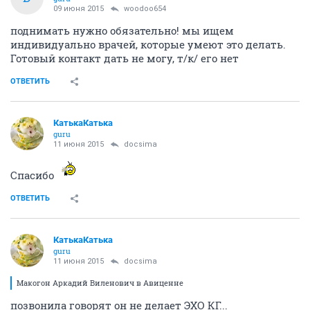
09 июня 2015
woodoo654
поднимать нужно обязательно! мы ищем
индивидуально врачей, которые умеют это делать.
Готовый контакт дать не могу, т/к/ его нет
ОТВЕТИТЬ
КатькаКатька
guru
11 июня 2015
docsima
Спасибо
ОТВЕТИТЬ
КатькаКатька
guru
11 июня 2015
docsima
Макогон Аркадий Виленович в Авиценне
позвонила говорят он не делает ЭХО КГ...