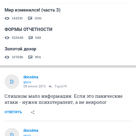
Мир изменился! (часть 3)
142391
1001
ФОРМЫ ОТЧЕТНОСТИ
525445
548
Золотой дозор
107686
994
docsima
D
guru
08 июня 2015
Tigra74
Слишком мало информации. Если это панические
атаки - нужен психотерапевт, а не невролог
ОТВЕТИТЬ
docsima
D
guru