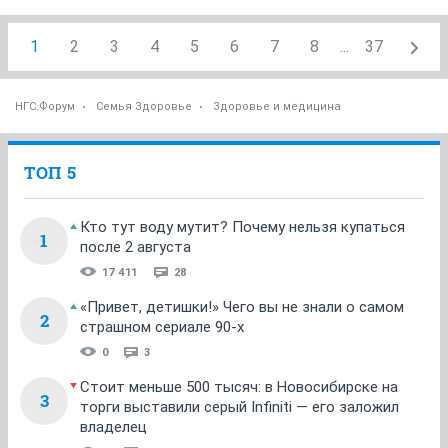
1
2
3
4
5
6
7
8
...
37
НГС.Форум
Семья Здоровье
Здоровье и медицина
ТОП 5
Кто тут воду мутит? Почему нельзя купаться
1
после 2 августа
17 411
28
«Привет, детишки!» Чего вы не знали о самом
2
страшном сериале 90-х
0
3
Стоит меньше 500 тысяч: в Новосибирске на
3
торги выставили серый Infiniti — его заложил
владелец