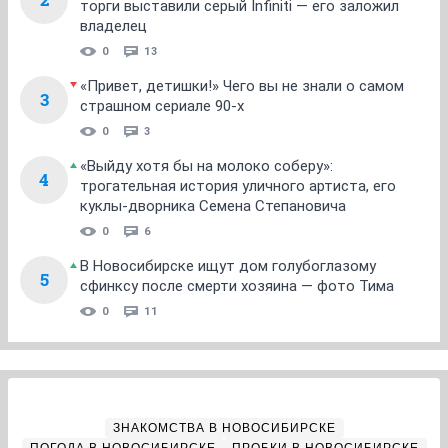
торги выставили серый Infiniti — его заложил
владелец
0
13
«Привет, детишки!» Чего вы не знали о самом
3
страшном сериале 90-х
0
3
«Выйду хотя бы на молоко соберу»:
4
трогательная история уличного артиста, его
куклы-дворника Семена Степановича
0
6
В Новосибирске ищут дом голубоглазому
5
сфинксу после смерти хозяина — фото Тима
0
11
ЗНАКОМСТВА В НОВОСИБИРСКЕ