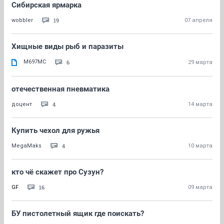
Сибирская ярмарка
19
wobbler
07 апреля
Хищные виды рыб и паразиты
M697МС
6
29 марта
отечественная пневматика
4
доцент
14 марта
Купить чехол для ружья
4
MegaMaks
10 марта
кто чё скажет про Сузун?
16
GF
09 марта
БУ пистолетный ящик где поискать?