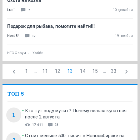
Охота на козла
7
Lucii
10 декабря
Подарок для рыбака, помогите найти!!!
17
Nesti84
19 ноября
НГС.Форум
Хобби
1
...
11
12
13
14
15
...
33
ТОП 5
Кто тут воду мутит? Почему нельзя купаться
1
после 2 августа
17 411
28
Стоит меньше 500 тысяч: в Новосибирске на
2