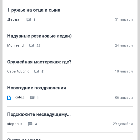
1 ружье на отца и сына
1
Деодат
31 января
Надувные резиновые лодки)
24
Monfrend
24 января
Оружейная мастерская: где?
5
Серый_ВолК
10 января
Новогодние поздравления
KotoZ
1
06 января
Подскажите несведущему...
4
stepan_s
29 декабря