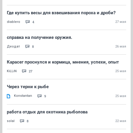
Где купить весы для взвешивания пороха и дроби?
4
diablero
27 мая
справка на получение оружия.
8
Деодат
26 мая
Карасег проснулся и кормица, мнения, успехи, опыт
27
KiLLiN
25 мая
Через терни к рыбе
Konstantan
9
25 мая
работа отдых для охотника рыболова
8
solal
22 мая