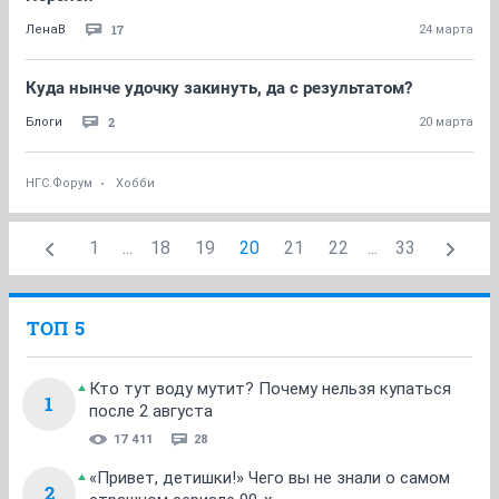
17
ЛенаВ
24 марта
Куда нынче удочку закинуть, да с результатом?
2
Блоги
20 марта
НГС.Форум
Хобби
1
...
18
19
20
21
22
...
33
ТОП 5
Кто тут воду мутит? Почему нельзя купаться
1
после 2 августа
17 411
28
«Привет, детишки!» Чего вы не знали о самом
2