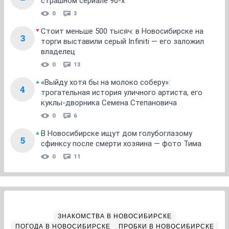
страшном сериале 90-х
0
3
Стоит меньше 500 тысяч: в Новосибирске на
3
торги выставили серый Infiniti — его заложил
владелец
0
13
«Выйду хотя бы на молоко соберу»:
4
трогательная история уличного артиста, его
куклы-дворника Семена Степановича
0
6
В Новосибирске ищут дом голубоглазому
5
сфинксу после смерти хозяина — фото Тима
0
11
ЗНАКОМСТВА В НОВОСИБИРСКЕ
ПОГОДА В НОВОСИБИРСКЕ
ПРОБКИ В НОВОСИБИРСКЕ