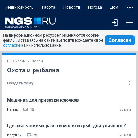
Недвижимость
Работа
Новости
Погода
Дом
На информационном ресурсе применяются cookie-
Согласен
файлы. Оставаясь на сайте, вы подтверждаете свое
согласие
на их использование.
НГС.Форум
Хобби
Охота и рыбалка
Создать тему
Машинка для привязки крючков
18
Папик
28 мая
Где взять живых раков и мальков рыб для уличного ?
21
полудин
28 мая