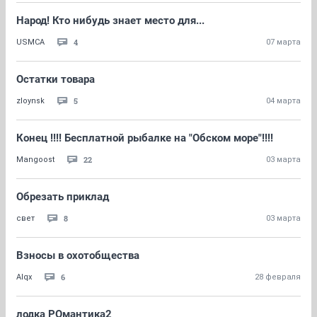
Народ! Кто нибудь знает место для...
4
USMCA
07 марта
Остатки товара
5
zloynsk
04 марта
Конец !!!! Бесплатной рыбалке на "Обском море"!!!!
22
Mangoost
03 марта
Обрезать приклад
8
свет
03 марта
Взносы в охотобщества
6
Alqx
28 февраля
лодка РОмантика2