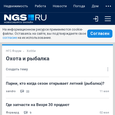
Недвижимость
Работа
Новости
Погода
Дом
На информационном ресурсе применяются cookie-
Согласен
файлы. Оставаясь на сайте, вы подтверждаете свое
согласие
на их использование.
НГС.Форум
Хобби
Охота и рыбалка
Создать тему
Парни, кто когда сезон открывает летний (рыбалка)?
22
sandro
11 мая
Где запчасти на Вихря 30 продают
9
Форвард
02 мая