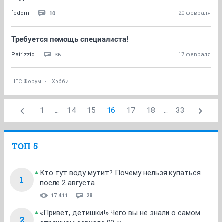
10
fedorn
20 февраля
Требуется помощь специалиста!
56
Patrizzio
17 февраля
НГС.Форум
Хобби
1
...
14
15
16
17
18
...
33
ТОП 5
Кто тут воду мутит? Почему нельзя купаться
1
после 2 августа
17 411
28
«Привет, детишки!» Чего вы не знали о самом
2