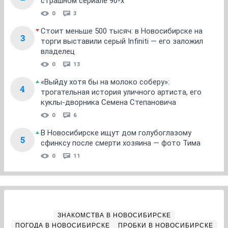
страшном сериале 90-х
0
3
Стоит меньше 500 тысяч: в Новосибирске на
3
торги выставили серый Infiniti — его заложил
владелец
0
13
«Выйду хотя бы на молоко соберу»:
4
трогательная история уличного артиста, его
куклы-дворника Семена Степановича
0
6
В Новосибирске ищут дом голубоглазому
5
сфинксу после смерти хозяина — фото Тима
0
11
ЗНАКОМСТВА В НОВОСИБИРСКЕ
ПОГОДА В НОВОСИБИРСКЕ
ПРОБКИ В НОВОСИБИРСКЕ