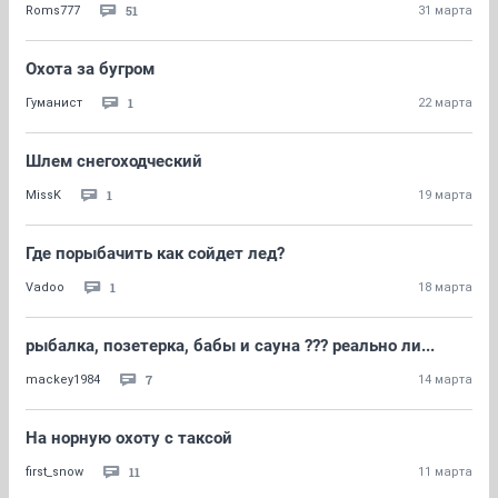
51
Roms777
31 марта
Охота за бугром
1
Гуманист
22 марта
Шлем снегоходческий
1
MissK
19 марта
Где порыбачить как сойдет лед?
1
Vadoo
18 марта
рыбалка, позетерка, бабы и сауна ??? реально ли...
7
mackey1984
14 марта
На норную охоту с таксой
11
first_snow
11 марта