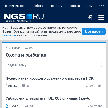
Недвижимость
Работа
Новости
Погода
Дом
На информационном ресурсе применяются cookie-
Согласен
файлы. Оставаясь на сайте, вы подтверждаете свое
согласие
на их использование.
НГС.Форум
Хобби
Охота и рыбалка
Создать тему
Нужно найти хорошего оружейного мастера в НСК
2
frodoTLC
24 сентября
Сибирский ультралайт ( UL, XUL спиннинг) клуб.
САВИР
10
15 сентября