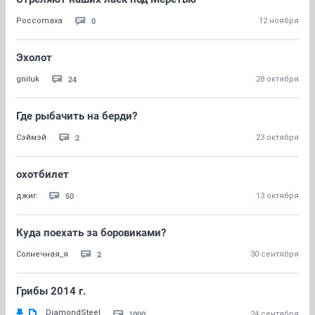
0
Poccomaxa
12 ноября
Эхолот
24
gniluk
28 октября
Где рыбачить на берди?
2
Сэймэй
23 октября
охотбилет
50
джиг
13 октября
Куда поехать за боровиками?
2
Солнечная_я
30 сентября
Грибы 2014 г.
DiamondSteel
1000
24 сентября