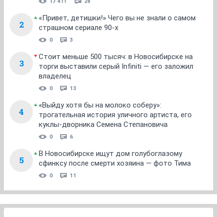
17 411
28
«Привет, детишки!» Чего вы не знали о самом
2
страшном сериале 90-х
0
3
Стоит меньше 500 тысяч: в Новосибирске на
3
торги выставили серый Infiniti — его заложил
владелец
0
13
«Выйду хотя бы на молоко соберу»:
4
трогательная история уличного артиста, его
куклы-дворника Семена Степановича
0
6
В Новосибирске ищут дом голубоглазому
5
сфинксу после смерти хозяина — фото Тима
0
11