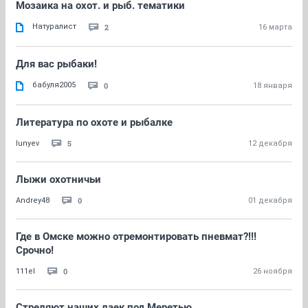
Мозаика на охот. и рыб. тематики
Натуралист
2
16 марта
Для вас рыбаки!
бабуля2005
0
18 января
Литература по охоте и рыбалке
5
lunyev
12 декабря
Лыжи охотничьи
0
Andrey48
01 декабря
Где в Омске можно отремонтировать пневмат?!!!
Срочно!
0
111el
26 ноября
Стреляют наших лаек под Меретью