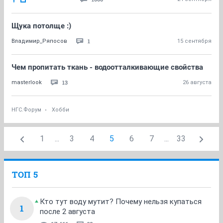
Щука потолще :)
1
Владимир_Ряпосов
15 сентября
Чем пропитать ткань - водоотталкивающие свойства
13
masterlook
26 августа
НГС.Форум
Хобби
1
...
3
4
5
6
7
...
33
ТОП 5
Кто тут воду мутит? Почему нельзя купаться
1
после 2 августа