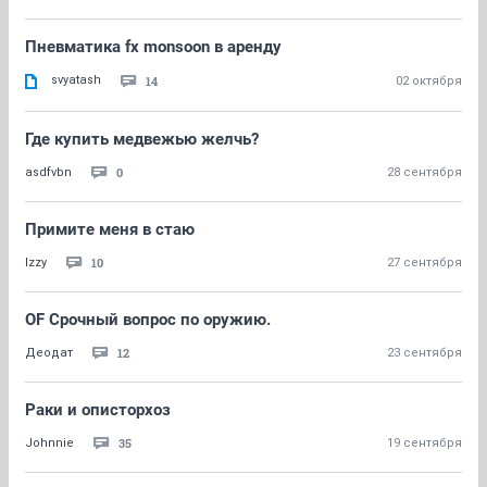
Пневматика fx monsoon в аренду
svyatash
14
02 октября
Где купить медвежью желчь?
0
asdfvbn
28 сентября
Примите меня в стаю
10
Izzy
27 сентября
OF Срочный вопрос по оружию.
12
Деодат
23 сентября
Раки и описторхоз
35
Johnnie
19 сентября