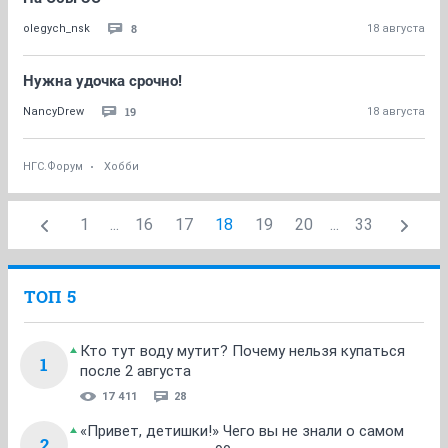
8
olegych_nsk
18 августа
Нужна удочка срочно!
19
NancyDrew
18 августа
НГС.Форум
Хобби
1
...
16
17
18
19
20
...
33
ТОП 5
Кто тут воду мутит? Почему нельзя купаться
1
после 2 августа
17 411
28
«Привет, детишки!» Чего вы не знали о самом
2