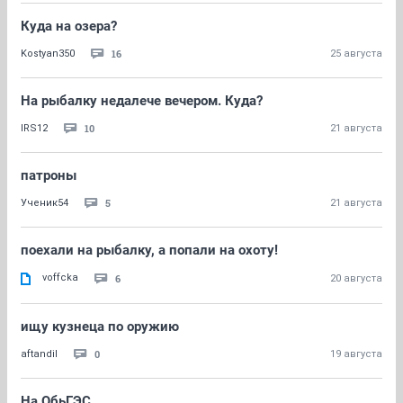
Куда на озера?
16
Kostyan350
25 августа
На рыбалку недалече вечером. Куда?
10
IRS12
21 августа
патроны
5
Ученик54
21 августа
поехали на рыбалку, а попали на охоту!
voffcka
6
20 августа
ищу кузнеца по оружию
0
aftandil
19 августа
На ОбьГЭС