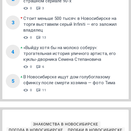
страшном сериале 90-х
0
3
Стоит меньше 500 тысяч: в Новосибирске на
3
торги выставили серый Infiniti — его заложил
владелец
0
13
«Выйду хотя бы на молоко соберу»:
4
трогательная история уличного артиста, его
куклы-дворника Семена Степановича
0
6
В Новосибирске ищут дом голубоглазому
5
сфинксу после смерти хозяина — фото Тима
0
11
ЗНАКОМСТВА В НОВОСИБИРСКЕ
ПОГОДА В НОВОСИБИРСКЕ
ПРОБКИ В НОВОСИБИРСКЕ