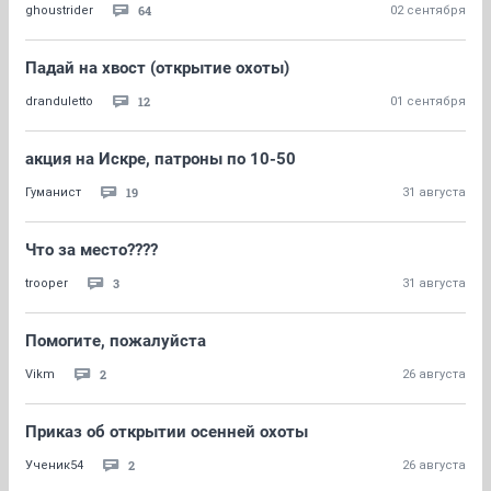
64
ghoustrider
02 сентября
Падай на хвост (открытие охоты)
12
dranduletto
01 сентября
акция на Искре, патроны по 10-50
19
Гуманист
31 августа
Что за место????
3
trooper
31 августа
Помогите, пожалуйста
2
Vikm
26 августа
Приказ об открытии осенней охоты
2
Ученик54
26 августа