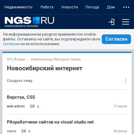
Недвижимость
Работа
Новости
Погода
Дом
На информационном ресурсе применяются cookie-
Согласен
файлы. Оставаясь на сайте, вы подтверждаете свое
согласие
на их использование.
НГС.Форум
Компьютеры Интернет Связь
Новосибирский интернет
Создать тему
Верстка, CSS
4
web-admin
17 июля
РАзработчики сайтов на visual studio net
6
zaara
30 июня