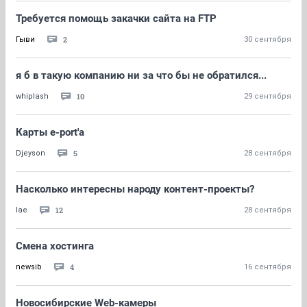
Требуется помощь закачки сайта на FTP
2
Гыви
30 сентября
я б в такую компанию ни за что бы не обратился...
10
whiplash
29 сентября
Карты e-port'a
5
Djeyson
28 сентября
Насколько интересны народу контент-проекты?
12
lae
28 сентября
Смена хостинга
4
newsib
16 сентября
Новосибирские Web-камеры