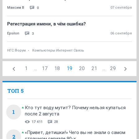
0
Максим В
07 сентября
Регистрация имени, в чём ошибка?
3
Epsilon
06 сентября
НГС.Форум
Компьютеры Интернет Связь
1
...
17
18
19
20
21
...
29
ТОП 5
Кто тут воду мутит? Почему нельзя купаться
1
после 2 августа
17 411
28
«Привет, детишки!» Чего вы не знали о самом
2
страшном сериале 90-х