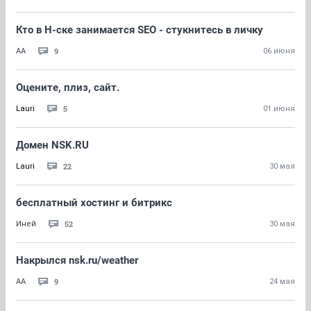
Кто в Н-ске занимается SEO - стукнитесь в личку
9
AA
06 июня
Оцените, плиз, сайт.
5
Lauri
01 июня
Домен NSK.RU
22
Lauri
30 мая
бесплатный хостинг и битрикс
52
Иней
30 мая
Накрылся nsk.ru/weather
9
AA
24 мая