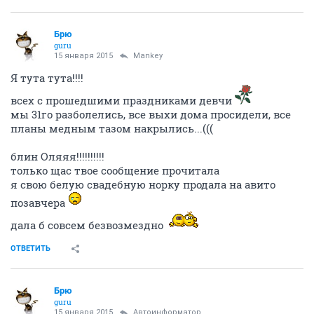
Брю
guru
15 января 2015
Mankey
Я тута тута!!!!
всех с прошедшими праздниками девчи
мы 31го разболелись, все выхи дома просидели, все
планы медным тазом накрылись...(((
блин Оляяя!!!!!!!!!!
только щас твое сообщение прочитала
я свою белую свадебную норку продала на авито
позавчера
дала б совсем безвозмездно
ОТВЕТИТЬ
Брю
guru
15 января 2015
Автоинформатор