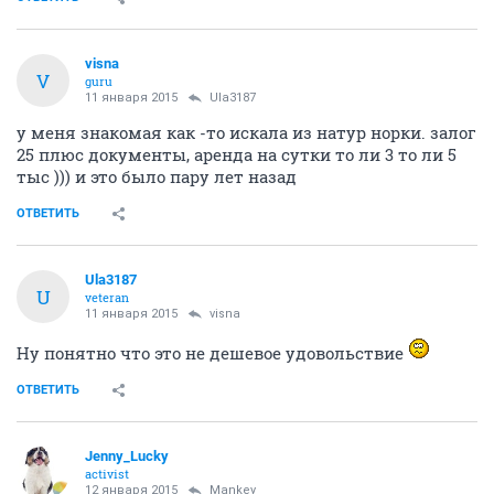
visna
V
guru
11 января 2015
Ula3187
у меня знакомая как -то искала из натур норки. залог
25 плюс документы, аренда на сутки то ли 3 то ли 5
тыс ))) и это было пару лет назад
ОТВЕТИТЬ
Ula3187
U
veteran
11 января 2015
visna
Ну понятно что это не дешевое удовольствие
ОТВЕТИТЬ
Jenny_Lucky
activist
12 января 2015
Mankey