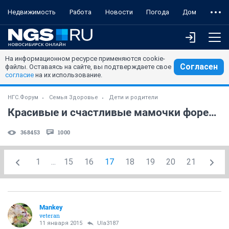
Недвижимость
Работа
Новости
Погода
Дом
На информационном ресурсе применяются cookie-
Согласен
файлы. Оставаясь на сайте, вы подтверждаете свое
согласие
на их использование.
НГС.Форум
Семья Здоровье
Дети и родители
Красивые и счастливые мамочки форева! )) (часть 42)
368453
1000
1
...
15
16
17
18
19
20
21
Mankey
veteran
11 января 2015
Ula3187