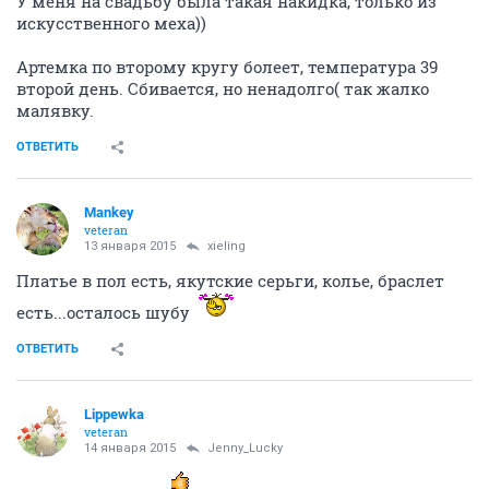
У меня на свадьбу была такая накидка, только из
искусственного меха))
Артемка по второму кругу болеет, температура 39
второй день. Сбивается, но ненадолго( так жалко
малявку.
ОТВЕТИТЬ
Mankey
veteran
13 января 2015
xieling
Платье в пол есть, якутские серьги, колье, браслет
есть...осталось шубу
ОТВЕТИТЬ
Lippewka
veteran
14 января 2015
Jenny_Lucky