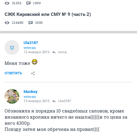
31292
1000
СЖК Кировский или СМУ № 9 (часть 2)
124480
1000
Ula3187
U
veteran
12 января 2015
visna
Меня тоже
ОТВЕТИТЬ
Mankey
veteran
13 января 2015
Ula3187
Обзвонила я порядка 10 свадебных салонов, кроме
вязанного кролика ничего не нашла((((((и то цена за
него 4300р.
Походу затея моя обречена на провал((((