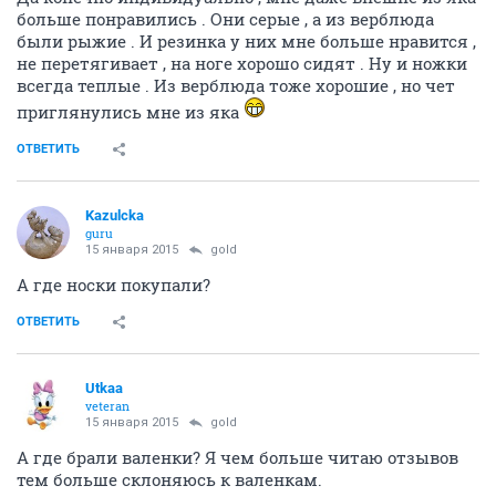
больше понравились . Они серые , а из верблюда
были рыжие . И резинка у них мне больше нравится ,
не перетягивает , на ноге хорошо сидят . Ну и ножки
всегда теплые . Из верблюда тоже хорошие , но чет
приглянулись мне из яка
ОТВЕТИТЬ
Kazulcka
guru
15 января 2015
gold
А где носки покупали?
ОТВЕТИТЬ
Utkaa
veteran
15 января 2015
gold
А где брали валенки? Я чем больше читаю отзывов
тем больше склоняюсь к валенкам.