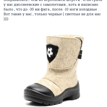
у нас дисснеевские с самолетами , хоть и написано
было , что до -30 ни фига , после -10 ноги холодные .
Вот такие у нас , только черные ( светлые не для нас
))))