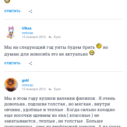
ОТВЕТИТЬ
Utkaa
veteran
15 января 2015
Брю
Мы на следующий год унты будем брать
но
думаю для новосиба это не актуально
ОТВЕТИТЬ
gold
veteran
15 января 2015
Брю
Мы в этом году купили валенки филипок . Я очень
довольна , подошва толстая , но мягкая , внутри
овчина , удобные и теплые . Когда сильно холодно
еще носочки одеваем из яка ( классные ) не
закатываются , теплые , не толстые . Больше
понравились , чем из верблюжей шерсти . А на грязь