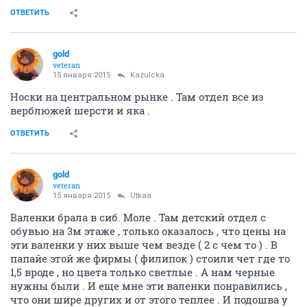
ОТВЕТИТЬ
gold
veteran
15 января 2015
Kazulcka
Носки на центральном рынке . Там отдел все из
верблюжей шерсти и яка .
ОТВЕТИТЬ
gold
veteran
15 января 2015
Utkaa
Валенки брала в сиб. Моле . Там детский отдел с
обувью на 3м этаже , только оказалось , что цены на
эти валенки у них выше чем везде ( 2 с чем то ) . В
папайе этой же фирмы ( филипок ) стоили чет где то
1,5 вроде , но цвета только светлые . А нам черные
нужны были . И еще мне эти валенки понравились ,
что они шире других и от этого теплее . И подошва у