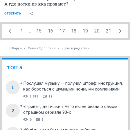
А где носки из яка продают?
ОТВЕТИТЬ
1
...
15
16
17
18
19
20
21
НГС.Форум
Семья Здоровье
Дети и родители
ТОП 5
Послушал музыку — получил штраф: инструкция,
1
как бороться с шумными ночными компаниями
2 691
19
«Привет, детишки!» Чего вы не знали о самом
2
страшном сериале 90-х
0
3
«Выйду хотя бы на молоко соберу»: