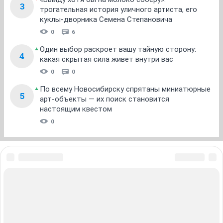
3
трогательная история уличного артиста, его
куклы-дворника Семена Степановича
0
6
Один выбор раскроет вашу тайную сторону:
4
какая скрытая сила живет внутри вас
0
0
По всему Новосибирску спрятаны миниатюрные
5
арт-объекты — их поиск становится
настоящим квестом
0
ЗНАКОМСТВА В НОВОСИБИРСКЕ
ПОГОДА В НОВОСИБИРСКЕ
ПРОБКИ В НОВОСИБИРСКЕ
ФОРУМЫ В НОВОСИБИРСКЕ
ТЕЛЕПРОГРАММА В НОВОСИБИРСКЕ
АФИША В НОВОСИБИРСКЕ
ГОРОСКОП