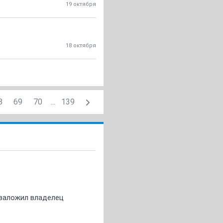
19 октября
18 октября
8
69
70
...
139
о заложил владелец