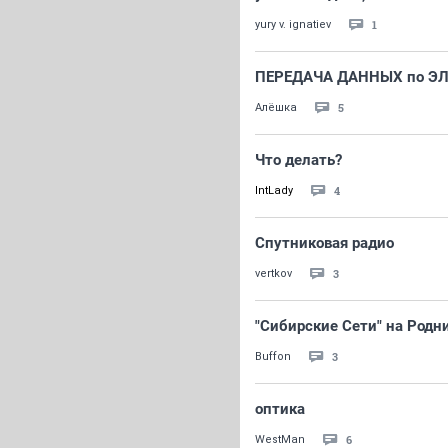
1
yury v. ignatiev
ПЕРЕДАЧА ДАННЫХ по ЭЛ
5
Алёшка
Что делать?
4
IntLady
Спутниковая радио
3
vertkov
"Сибирские Сети" на Родн
3
Buffon
оптика
6
WestMan