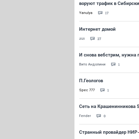
воруют трафик в Сибирски
17
Yanulya
Интернет домой
27
zizi
И снова вебстрим, нужна
1
Вито Андолини
П.Геологов
1
Spec 777
Сеть на Крашенинникова 
0
Fender
Странный провайдер НИР