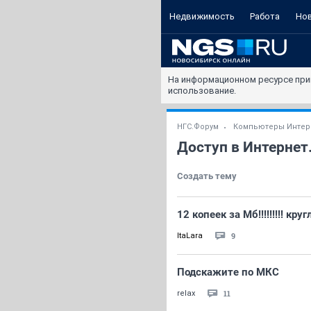
Недвижимость
Работа
Но
На информационном ресурсе при
использование.
НГС.Форум
Компьютеры Интер
Доступ в Интернет
Создать тему
12 копеек за Мб!!!!!!!!! кру
9
ItaLara
Подскажите по МКС
11
relax