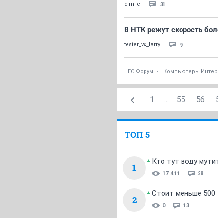
31
dim_c
В НТК режут скорость бол
9
tester_vs_larry
НГС.Форум
Компьютеры Интер
1
...
55
56
ТОП 5
Кто тут воду мути
1
17 411
28
Стоит меньше 500 т
2
0
13