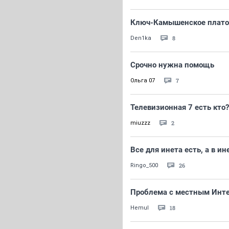
Ключ-Камышенское плато.
8
Den1ka
Срочно нужна помощь
7
Ольга 07
Телевизионная 7 есть кто?
2
miuzzz
Все для инета есть, а в и
26
Ringo_500
Проблема с местным Инте
18
Hemul