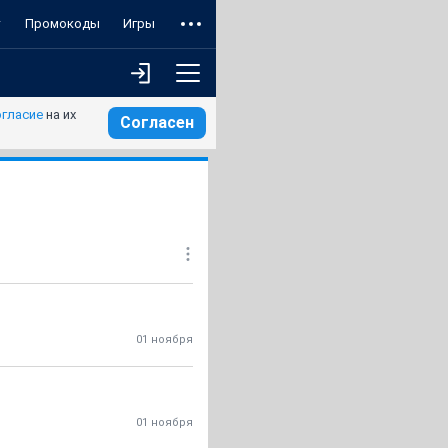
т
Промокоды
Игры
огласие
на их
Согласен
01 ноября
01 ноября