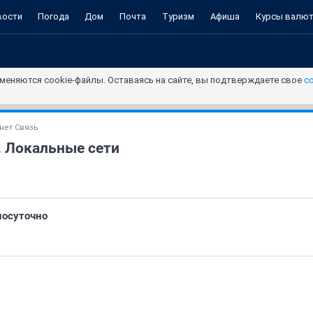
вости
Погода
Дом
Почта
Туризм
Афиша
Курсы валю
меняются cookie-файлы. Оставаясь на сайте, вы подтверждаете свое
с
нет Связь
. Локальные сети
глосуточно