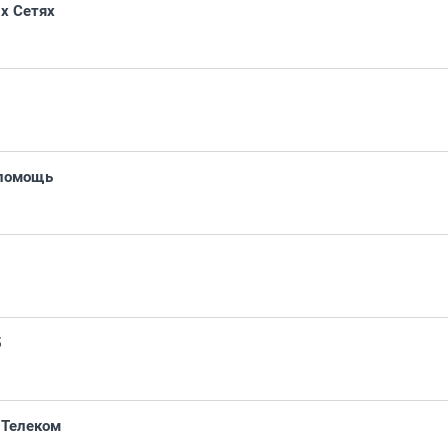
х Сетях
 помощь
5
-Телеком