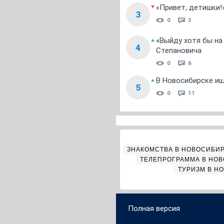
«Привет, детишки!
3
0
3
«Выйду хотя бы на
4
Степановича
0
6
В Новосибирске ищ
5
0
11
ЗНАКОМСТВА В НОВОСИБИ
ТЕЛЕПРОГРАММА В НО
ТУРИЗМ В Н
Полная версия