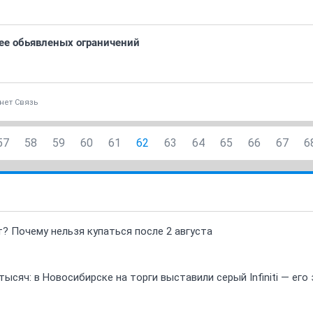
ее обьявленых ограничений
нет Связь
57
58
59
60
61
62
63
64
65
66
67
6
т? Почему нельзя купаться после 2 августа
ысяч: в Новосибирске на торги выставили серый Infiniti — ег