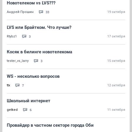
Новотелеком vs LVS???
33
Андрей Прошин
19 октября
LVS или Брайтком. Что лучше?
3
Rtybz1
17 октября
Косяк в билинге новотелекома
3
tester_vs_larry
15 октября
WS - несколько вопросов
7
ttx
12 октября
Школьный интернет
6
getked
11 октября
Провайдер в частном секторе города Оби