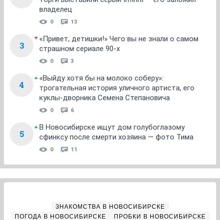
владелец
0
13
«Привет, детишки!» Чего вы не знали о самом
3
страшном сериале 90-х
0
3
«Выйду хотя бы на молоко соберу»:
4
трогательная история уличного артиста, его
куклы-дворника Семена Степановича
0
6
В Новосибирске ищут дом голубоглазому
5
сфинксу после смерти хозяина — фото Тима
0
11
ЗНАКОМСТВА В НОВОСИБИРСКЕ
ПОГОДА В НОВОСИБИРСКЕ
ПРОБКИ В НОВОСИБИРСКЕ