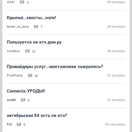
3
mf41
09 октября
Крылья...хвосты...ноги!
7
tester_vs_larry
04 октября
Пользуется ли кто дом.ру
12
centauri
04 октября
Провайдеры услуг...монтажники зажрались?
21
ProPheSy
01 октября
Connecta-УРОДЫ!!
4
zov65
01 октября
октябрьская 84 есть ли кто?
0
f10
29 сентября