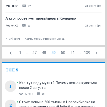
37
Ученик54
24 сентября
А кто посоветует провайдера в Кольцово
13
RegionXX
24 сентября
НГС.Форум
Компьютеры Интернет Связь
1
...
47
48
49
50
51
...
139
ТОП 5
Кто тут воду мутит? Почему нельзя купаться
1
после 2 августа
17 411
28
Стоит меньше 500 тысяч: в Новосибирске на
2
торги выставили серый Infiniti — его заложил