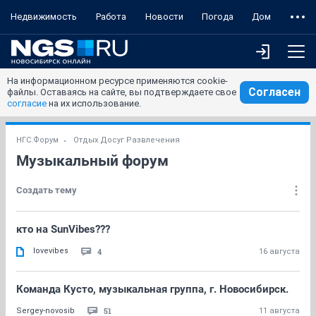
Недвижимость
Работа
Новости
Погода
Дом
На информационном ресурсе применяются cookie-
Согласен
файлы. Оставаясь на сайте, вы подтверждаете свое
согласие
на их использование.
НГС.Форум
Отдых Досуг Развлечения
Музыкальный форум
Создать тему
кто на SunVibes???
lovevibes
4
16 августа
Команда Кусто, музыкальная группа, г. Новосибирск.
51
Sergey-novosib
11 августа