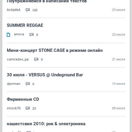
Поупражняемся в написании текстов
142
AcliptikA
23 июля
SUMMER REGGAE
amica
0
23 июля
Мини-концерт STONE CAGE в режиме онлайн
0
camrades_pp
21 июля
30 июля - VERSUS @ Undeground Bar
0
djerman
19 июля
Фирменные CD
23
inrock70
08 июля
нашестсвие 2010: рок & электроника