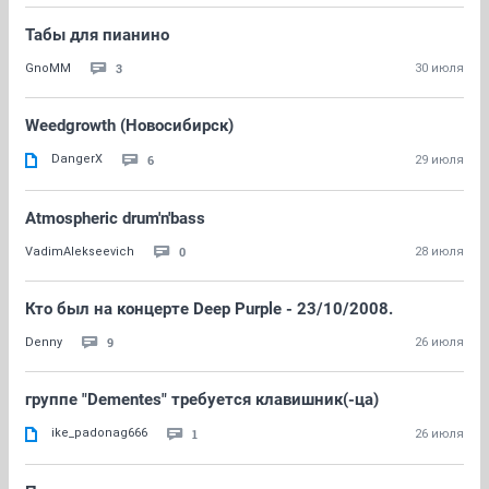
Табы для пианино
3
GnoMM
30 июля
Weedgrowth (Новосибирск)
DangerX
6
29 июля
Atmospheric drum'n'bass
0
VadimAlekseevich
28 июля
Кто был на концерте Deep Purple - 23/10/2008.
9
Denny
26 июля
группе "Dementes" требуется клавишник(-ца)
ike_padonag666
1
26 июля