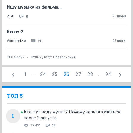
Ищу музыку из фильма...
0
2920
26 июня
Kenny G
21
Vorgesetzte
25 июня
НГС.Форум
Отдых Досуг Развлечения
1
...
24
25
26
27
28
...
94
ТОП 5
Кто тут воду мутит? Почему нельзя купаться
1
после 2 августа
17 411
28