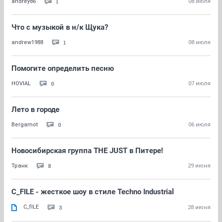
1
andrey86
08 июля
Что с музыкой в н/к Щука?
1
andrew1988
08 июля
Помогите определить песню
0
HOVIAL
07 июля
Лето в городе
0
Bergamot
06 июля
Новосибирская группа THE JUST в Питере!
8
Транк
29 июня
C_FILE - жесткое шоу в стиле Techno Industrial
C_fILE
3
28 июня