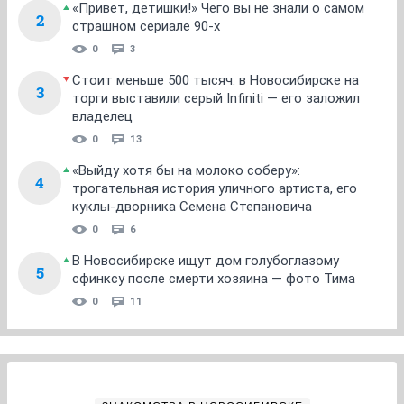
«Привет, детишки!» Чего вы не знали о самом
2
страшном сериале 90-х
0
3
Стоит меньше 500 тысяч: в Новосибирске на
3
торги выставили серый Infiniti — его заложил
владелец
0
13
«Выйду хотя бы на молоко соберу»:
4
трогательная история уличного артиста, его
куклы-дворника Семена Степановича
0
6
В Новосибирске ищут дом голубоглазому
5
сфинксу после смерти хозяина — фото Тима
0
11