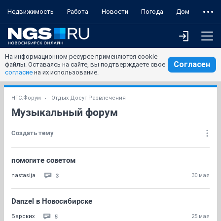
Недвижимость
Работа
Новости
Погода
Дом
На информационном ресурсе применяются cookie-
Согласен
файлы. Оставаясь на сайте, вы подтверждаете свое
согласие
на их использование.
НГС.Форум
Отдых Досуг Развлечения
Музыкальный форум
Создать тему
помогите советом
3
nastasija
30 мая
Danzel в Новосибирске
5
Барских
25 мая