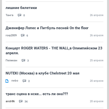
лишние билетики
0
Танга
26 апреля
Дженифер Лопес и Питбуль пеcней On the floor
6
roxy2009
26 апреля
Концерт ROGER WATERS - THE WALL,в Олимпийском 23
апреля.
3
Пеликан
25 апреля
NUTEKI (Москва) в клубе Chelstreet 20 мая
nebo
2
20 апреля
транс сцена в нске... есть ли она???
34
andr86
20 апреля