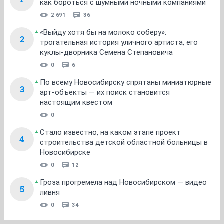
как бороться с шумными ночными компаниями
2 691
36
«Выйду хотя бы на молоко соберу»:
2
трогательная история уличного артиста, его
куклы-дворника Семена Степановича
0
6
По всему Новосибирску спрятаны миниатюрные
3
арт-объекты — их поиск становится
настоящим квестом
0
Стало известно, на каком этапе проект
4
строительства детской областной больницы в
Новосибирске
0
12
Гроза прогремела над Новосибирском — видео
5
ливня
0
34