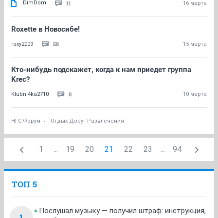
DimDom
11
16 марта
Roxette в Новосибе!
58
roxy2009
15 марта
Кто-нибудь подскажет, когда к нам приедет группа
Krec?
0
Klubni4ka2710
10 марта
НГС.Форум
Отдых Досуг Развлечения
1
...
19
20
21
22
23
...
94
ТОП 5
Послушал музыку — получил штраф: инструкция,
1