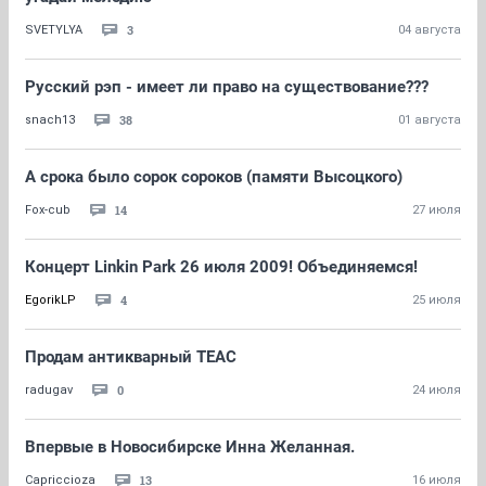
3
SVETYLYA
04 августа
Русский рэп - имеет ли право на существование???
38
snach13
01 августа
А срока было сорок сороков (памяти Высоцкого)
14
Fox-cub
27 июля
Концерт Linkin Park 26 июля 2009! Объединяемся!
4
EgorikLP
25 июля
Продам антикварный TEAC
0
radugav
24 июля
Впервые в Новосибирске Инна Желанная.
13
Capriccioza
16 июля