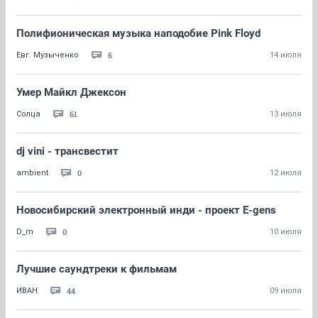
Полифионическая музыка наподобие Pink Floyd
6
Евг. Музыченко
14 июля
Умер Майкл Джексон
61
Солца
13 июля
dj vini - трансвестит
0
ambient
12 июля
Новосибирский электронный инди - проект E-gens
0
D_m
10 июля
Лучшие саундтреки к фильмам
44
ИBАH
09 июля