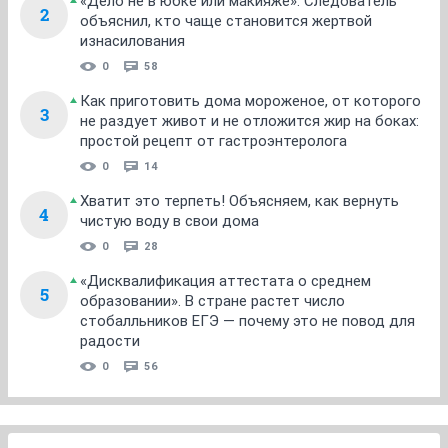
«Дело не в юбке или макияже». Следователь
2
объяснил, кто чаще становится жертвой
изнасилования
0
58
Как приготовить дома мороженое, от которого
3
не раздует живот и не отложится жир на боках:
простой рецепт от гастроэнтеролога
0
14
Хватит это терпеть! Объясняем, как вернуть
4
чистую воду в свои дома
0
28
«Дисквалификация аттестата о среднем
5
образовании». В стране растет число
стобалльников ЕГЭ — почему это не повод для
радости
0
56