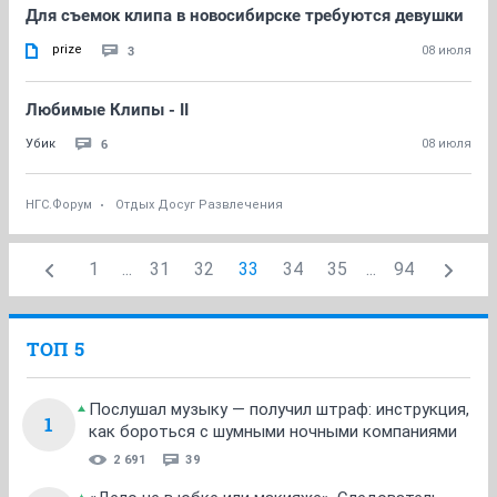
Для съемок клипа в новосибирске требуются девушки
prize
3
08 июля
Любимые Клипы - II
6
Убик
08 июля
НГС.Форум
Отдых Досуг Развлечения
1
...
31
32
33
34
35
...
94
ТОП 5
Послушал музыку — получил штраф: инструкция,
1
как бороться с шумными ночными компаниями
2 691
39