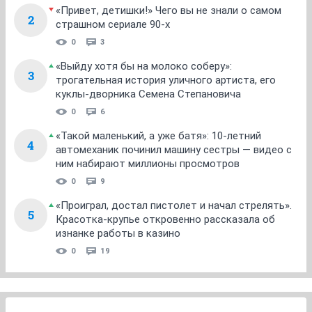
«Привет, детишки!» Чего вы не знали о самом
2
страшном сериале 90-х
0
3
«Выйду хотя бы на молоко соберу»:
3
трогательная история уличного артиста, его
куклы-дворника Семена Степановича
0
6
«Такой маленький, а уже батя»: 10-летний
4
автомеханик починил машину сестры — видео с
ним набирают миллионы просмотров
0
9
«Проиграл, достал пистолет и начал стрелять».
5
Красотка-крупье откровенно рассказала об
изнанке работы в казино
0
19