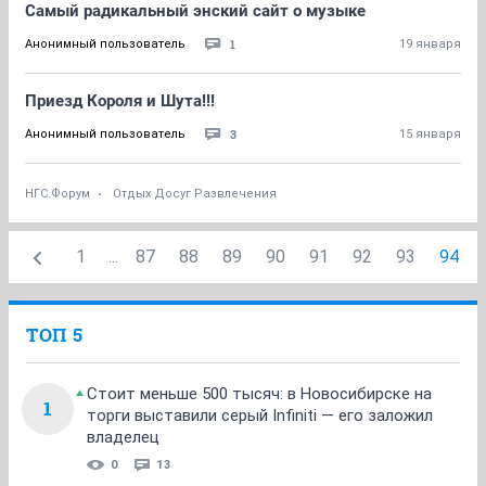
Самый радикальный энский сайт о музыке
1
Анонимный пользователь
19 января
Приезд Короля и Шута!!!
3
Анонимный пользователь
15 января
НГС.Форум
Отдых Досуг Развлечения
1
...
87
88
89
90
91
92
93
94
ТОП 5
Стоит меньше 500 тысяч: в Новосибирске на
1
торги выставили серый Infiniti — его заложил
владелец
0
13