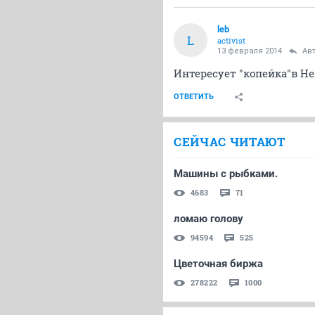
leb
L
activist
13 февраля 2014
Ав
Интересует "копейка"в Не
ОТВЕТИТЬ
СЕЙЧАС ЧИТАЮТ
Машины с рыбками.
4683
71
ломаю голову
94594
525
Цветочная биржа
278222
1000