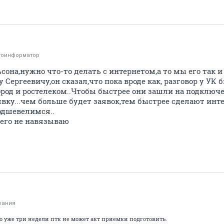
тоинформатор
на,нужно что-то делать с интернетом,а то мы его так и
 Сергеевичу,он сказал,что пока вроде как, разговор у УК
ород и ростелеком..Чтобы быстрее они зашли на подключ
вку...чем больше будет заявок,тем быстрее сделают инт
одшевелимся..
чего не навязываю
еания
Но уже три недели птк не может акт приемки подготовить.