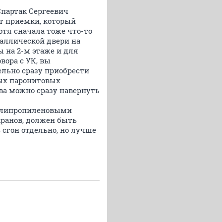
Спартак Сергеевич
кт приемки, который
отя сначала тоже что-то
таллической двери на
 на 2-м этаже и для
вора с УК, вы
ельно сразу приобрести
вых паронитовых
ва можно сразу навернуть
полипропиленовыми
кранов, должен быть
 сгон отдельно, но лучше