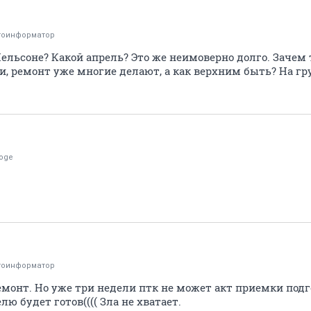
тоинформатор
Нельсоне? Какой апрель? Это же неимоверно долго. Зачем 
и, ремонт уже многие делают, а как верхним быть? На гр
noge
тоинформатор
монт. Но уже три недели птк не может акт приемки подг
ю будет готов(((( Зла не хватает.