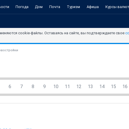
вости
Погода
Дом
Почта
Туризм
Афиша
Курсы валю
меняются cookie-файлы. Оставаясь на сайте, вы подтверждаете свое
с
овостройки
6
7
8
9
10
11
12
13
14
15
16