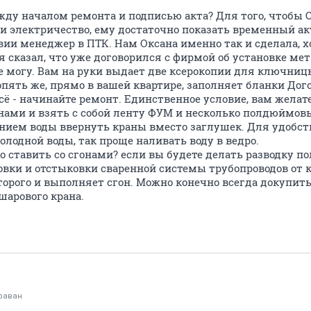
жду началом ремонта и подписью акта? Для того, чтобы 
 и электричество, ему достаточно показать временный а
ии менеджер в ПТК. Нам Оксана именно так и сделала, х
 я сказал, что уже договорился с фирмой об установке ме
е могу. Вам на руки выдает две ксерокопии для ключницы
опять же, прямо в вашей квартире, заполняет бланки Дого
сё - начинайте ремонт. Единственное условие, вам желат
онами и взять с собой ленту ФУМ и несколько полдюймо
нием воды ввернуть краны вместо заглушек. Для удобст
олодной воды, так проще наливать воду в ведро.
 ставить со сгонами? если вы будете делать разводку 
овки и отстыковки сваренной системы трубопроводов от 
орого и выполняет сгон. Можно конечно всегда докупить
 шарового крана.
раван