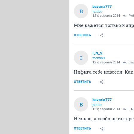
bavaria777
B
junior
12 февраля 2014
Pet
Мне кажется только к апр
ОТВЕТИТЬ
I_N_S
I
member
12 февраля 2014
bav
Нифига себе новости. Как 
ОТВЕТИТЬ
bavaria777
B
junior
12 февраля 2014
I_N
Незнаю, я особо не интер
ОТВЕТИТЬ