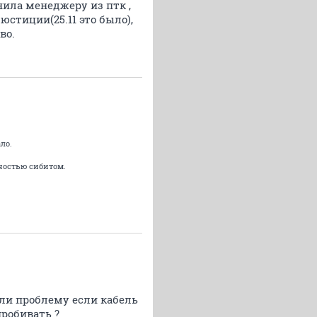
онила менеджеру из птк ,
юстиции(25.11 это было),
во.
ло.
лностью сибитом.
али проблему если кабель
пробивать ?