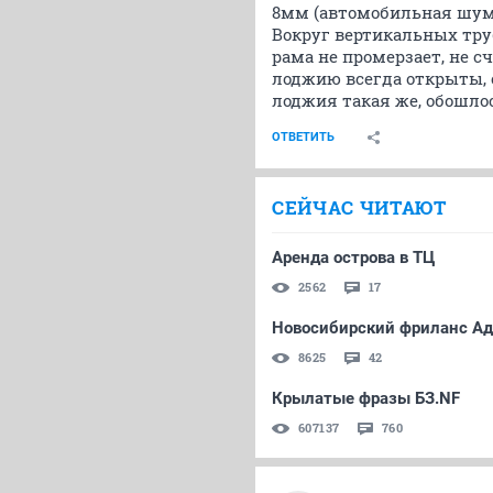
8мм (автомобильная шум
Вокруг вертикальных тру
рама не промерзает, не 
лоджию всегда открыты, с
лоджия такая же, обошлос
ОТВЕТИТЬ
СЕЙЧАС ЧИТАЮТ
Аренда острова в ТЦ
2562
17
Новосибирский фриланс А
8625
42
Крылатые фразы БЗ.NF
607137
760