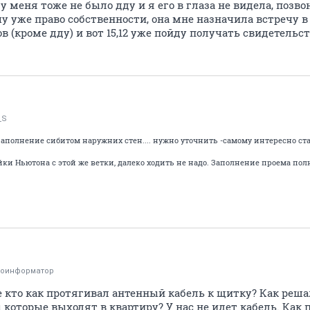
у меня тоже не было дду и я его в глаза не видела, позв
у уже право собственности, она мне назначила встречу в 
в (кроме дду) и вот 15,12 уже пойду получать свидетельст
_S
 заполнение сибитом наружних стен.... нужно уточнить -самому интересно ста
ройки Ньютона с этой же ветки, далеко ходить не надо. Заполнение проема по
тоинформатор
е кто как протягивал антенный кабель к щитку? Как реш
 которые выходят в квартиру? У нас не идет кабель. Как 