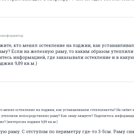
тоинформатор
жите, кто менял остекление на лоджии, как устанавлива
аму? Если на железную раму, то каким образом утеплили
итесь информацией, где заказывали остекление и в каку
джия 9,89 кв.м.)
кто менял остекление на лоджии, как устанавливали стеклопакеты? На сибит 
м утеплили непосредственно раму? Как зиму зимуете? Поделитесь информаци
е? (интересна лоджия 9,89 кв.м.)
ую раму. С отступом по периметру где-то 3-5см. Раму с