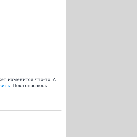
ет изменится что-то. А
вить
. Пока спасаюсь