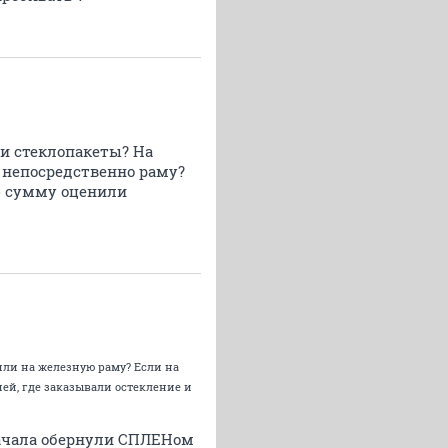
ли стеклопакеты? На
 непосредственно раму?
ю сумму оценили
или на железную раму? Если на
ей, где заказывали остекление и
начала обернули СПЛЕНом