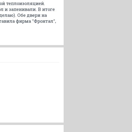
ой теплоизоляцией.
л и запенивали. В итоге
елаю). Обе двери на
Ставила фирма "Фронтал",