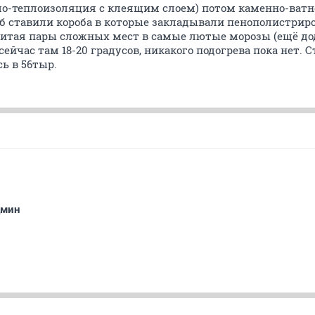
о-теплоизоляция с клеящим слоем) потом каменно-ватн
б ставили короба в которые закладывали пенополистриро
считая пары сложных мест в самые лютые морозы (ещё дод
ейчас там 18-20 градусов, никакого подогрева пока нет. 
ь в 56тыр.
дмин