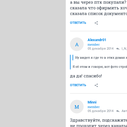
а вы через птк покупали? 
сказала что офирмить хоч
сказала список документо
ОТВЕТИТЬ
Alexandr01
A
member
05 декабря 2014
I_N
Ну видел я где то в этих домах
Я об этом и говорю, вот фото ст
да да! спасибо!
ОТВЕТИТЬ
Minni
M
member
05 декабря 2014
Ав
Здравствуйте, подскажит
не проходит через каналы