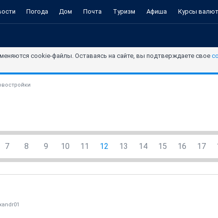
вости
Погода
Дом
Почта
Туризм
Афиша
Курсы валю
меняются cookie-файлы. Оставаясь на сайте, вы подтверждаете свое
с
овостройки
7
8
9
10
11
12
13
14
15
16
17
xandr01