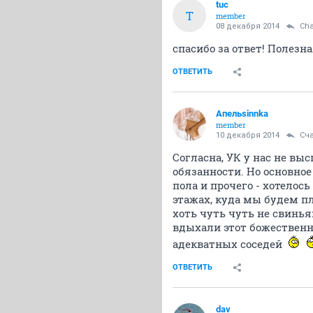
tuc
T
member
08 декабря 2014
Cha
спасибо за ответ! Полезн
ОТВЕТИТЬ
Апельsinnka
member
10 декабря 2014
Сч
Согласна, УК у нас не в
обязанности. Но основное
пола и прочего - хотелос
этажах, куда мы будем п
хоть чуть чуть не свинья
вдыхали этот божественн
адекватных соседей
ОТВЕТИТЬ
dav