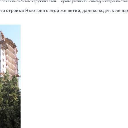
заполнение сибитом наружних стен.... нужно уточнить -самому интересно стал
фото стройки Ньютона с этой же ветки, далеко ходить не н