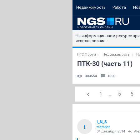
Недвижимость
Работа
Но
На информационном ресурсе при
использование.
НГС.Форум
Недвижимость
Н
ПТК-30 (часть 11)
303554
1000
1
...
5
6
I_N_S
I
member
04 декабря 2014
Ale