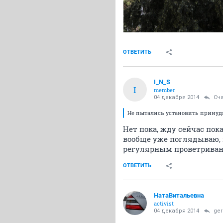
ОТВЕТИТЬ
I_N_S
I
member
04 декабря 2014
Сч
Не пытались установить принуд
Нет пока, жду сейчас по
вообще уже поглядываю,
регулярным проветриван
ОТВЕТИТЬ
НатаВитальевна
activist
04 декабря 2014
ge