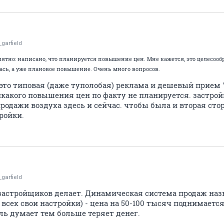
_garfield
ятно: написано, что планируется повышение цен. Мне кажется, это целесооб
лась, а уже плановое повышение. Очень много вопросов.
о это типовая (даже туполобая) реклама и дешевый прием 
никакого повышения цен по факту не планируется. застр
одажи воздуха здесь и сейчас. чтобы была и вторая стор
ройки.
_garfield
застройщиков делает. Динамическая система продаж назы
 всех свои настройки) - цена на 50-100 тысяч поднимаетс
ь думает тем больше теряет денег.