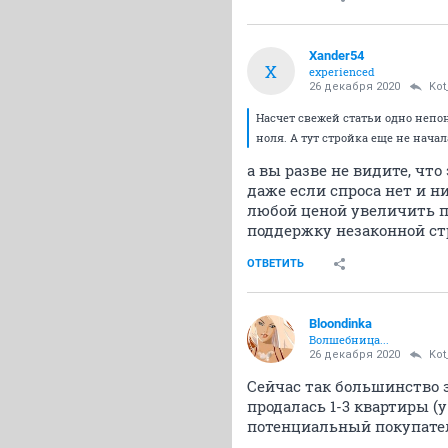
Xander54
X
experienced
26 декабря 2020
Kot
Насчет свежей статьи одно непон
ноля. А тут стройка еще не нача
а вы разве не видите, чт
даже если спроса нет и 
любой ценой увеличить пр
поддержку незаконной ст
ОТВЕТИТЬ
Bloondinka
Волшебница...
26 декабря 2020
Kot
Сейчас так большинство 
продалась 1-3 квартиры (у
потенциальный покупател