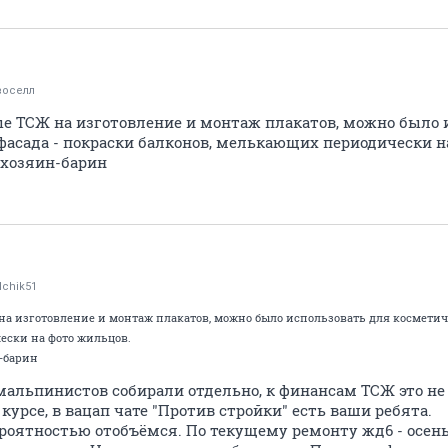
воселл
ые ТСЖ на изготовление и монтаж плакатов, можно было 
фасада - покраски балконов, мелькающих периодически н
 хозяин-барин
chik51
на изготовление и монтаж плакатов, можно было использовать для косметич
ески на фото жильцов.
-барин
мальпинистов собирали отдельно, к финансам ТСЖ это не
курсе, в вацап чате "Против стройки" есть ваши ребята.
ероятностью отобъёмся. По текущему ремонту жд6 - осен