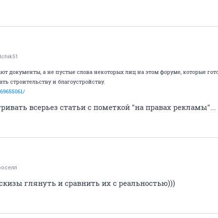
chik51
т документы, а не пустые слова некоторых лиц на этом форуме, которые го
ть строительству и благоустройству.
/69655061/
ривать всерьез статьи с пометкой "на правах рекламы"...
воселл
эскизы глянуть и сравнить их с реальностью)))