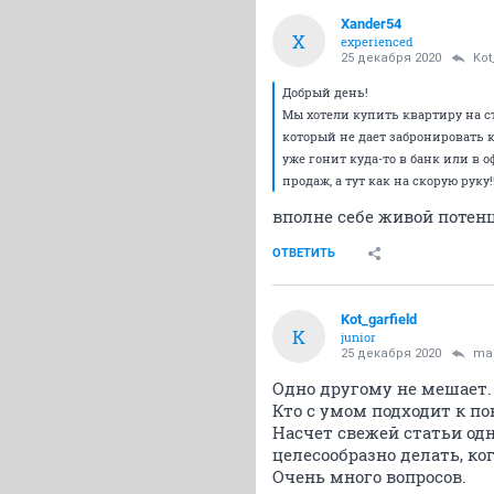
Xander54
X
experienced
25 декабря 2020
Kot
Добрый день!
Мы хотели купить квартиру на с
который не дает забронировать к
уже гонит куда-то в банк или в о
продаж, а тут как на скорую руку
вполне себе живой потен
ОТВЕТИТЬ
Kot_garfield
K
junior
25 декабря 2020
mal
Одно другому не мешает.
Кто с умом подходит к п
Насчет свежей статьи одн
целесообразно делать, ко
Очень много вопросов.