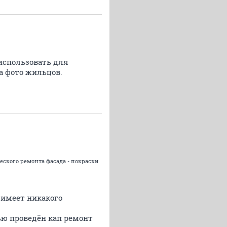
использовать для
а фото жильцов.
еского ремонта фасада - покраски
 имеет никакого
ью проведён кап ремонт