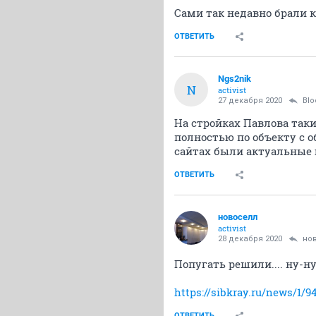
Сами так недавно брали к
ОТВЕТИТЬ
Ngs2nik
N
activist
27 декабря 2020
Blo
На стройках Павлова так
полностью по объекту с 
сайтах были актуальные ц
ОТВЕТИТЬ
новоселл
activist
28 декабря 2020
но
Попугать решили.... ну-ну.
https://sibkray.ru/news/1/9
ОТВЕТИТЬ