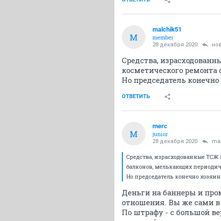
malchik51
M
member
28 декабря 2020
но
Средства, израсходованн
косметического ремонта 
Но председатель конечно
ОТВЕТИТЬ
merc
M
junior
28 декабря 2020
mal
Средства, израсходованные ТСЖ 
балконов, мелькающих периодич
Но председатель конечно хозяин
Деньги на баннеры и про
отношения. Вы же сами в 
По штрафу - с большой в