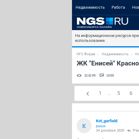
Недвижимость
Работа
Но
На информационном ресурсе при
использование.
НГС.Форум
Недвижимость
Н
ЖК "Енисей" Красно
214199
1000
1
...
5
6
Kot_garfield
K
junior
24 декабря 2020
Pav