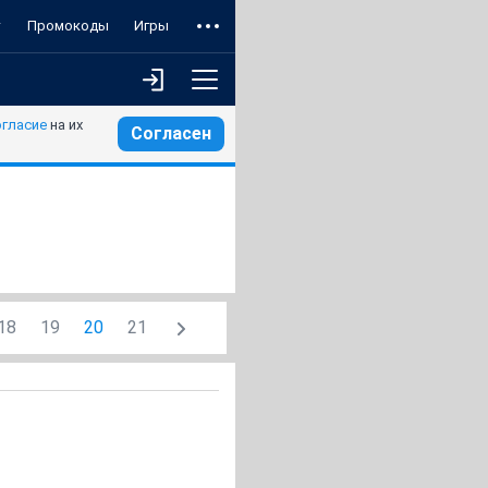
т
Промокоды
Игры
огласие
на их
Согласен
18
19
20
21