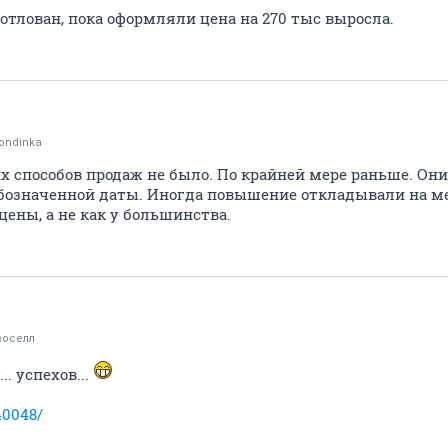
отлован, пока оформляли цена на 270 тыс выросла.
ondinka
их способов продаж не было. По крайней мере раньше. О
обозначенной даты. Иногда повышение откладывали на ме
ены, а не как у большинства.
воселл
.. успехов...
40048/