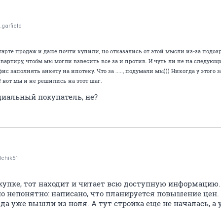
_garfield
тарте продаж и даже почти купили, но отказались от этой мысли из-за подо
вартиру, чтобы мы могли взвесить все за и против. И чуть ли не на следую
фис заполнять анкету на ипотеку. Что за ....., подумали мы))) Никогда у этого
!! вот мы и не решились на этот шаг.
циальный покупатель, не?
chik51
окупке, тот находит и читает всю доступную информацию
о непонятно: написано, что планируется повышение цен. 
гда уже вышли из ноля. А тут стройка еще не началась, а