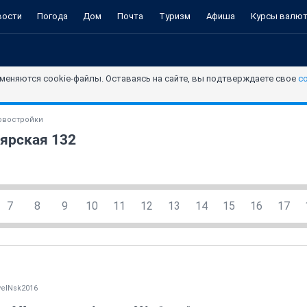
вости
Погода
Дом
Почта
Туризм
Афиша
Курсы валю
меняются cookie-файлы. Оставаясь на сайте, вы подтверждаете свое
с
овостройки
ярская 132
7
8
9
10
11
12
13
14
15
16
17
elNsk2016