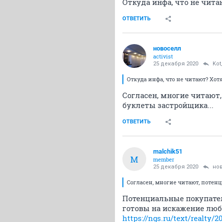
Откуда инфа, что не чита
ОТВЕТИТЬ
новоселл
activist
25 декабря 2020
Kot
Откуда инфа, что не читают? Хотя
Согласен, многие читают
буклеты застройщика...
ОТВЕТИТЬ
malchik51
M
member
25 декабря 2020
но
Согласен, многие читают, потен
Потенциальные покупател
готовы на искажение люб
https://ngs.ru/text/realty/2