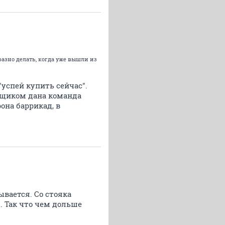
разно делать, когда уже вышли из
"успей купить сейчас".
ойщиком дана команда
она баррикад, в
вается. Со стояка
я. Так что чем дольше