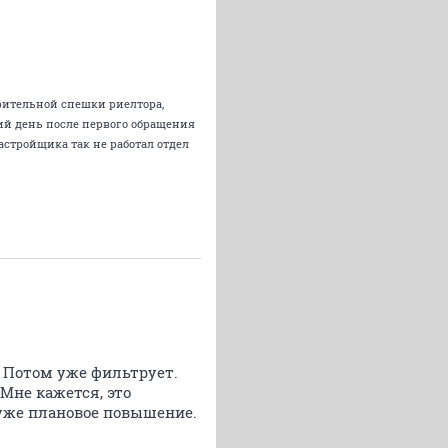
зрительной спешки риелтора,
щий день после первого обращения
 застройщика так не работал отдел
. Потом уже фильтрует.
Мне кажется, это
 уже плановое повышение.