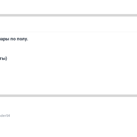
ары по полу.
ты)
nder54