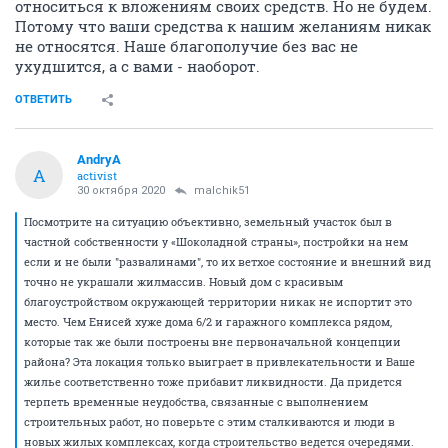
относиться к вложениям своих средств. Но не будем.
Потому что ваши средства к нашим желаниям никак
не относятся. Наше благополучие без вас не
ухудшится, а с вами - наоборот.
ОТВЕТИТЬ
AndryA
A
activist
30 октября 2020
malchik51
Посмотрите на ситуацию объективно, земельный участок был в
частной собственности у «Шоколадной страны», постройки на нем
если и не были "развалинами", то их ветхое состояние и внешний вид
точно не украшали жилмассив. Новый дом с красивым
благоустройством окружающей территории никак не испортит это
место. Чем Енисей хуже дома 6/2 и гаражного комплекса рядом,
которые так же были построены вне первоначальной концепции
района? Эта локация только выиграет в привлекательности и Ваше
жилье соответственно тоже прибавит ликвидности. Да придется
терпеть временные неудобства, связанные с выполнением
строительных работ, но поверьте с этим сталкиваются и люди в
новых жилых комплексах, когда строительство ведется очередями.