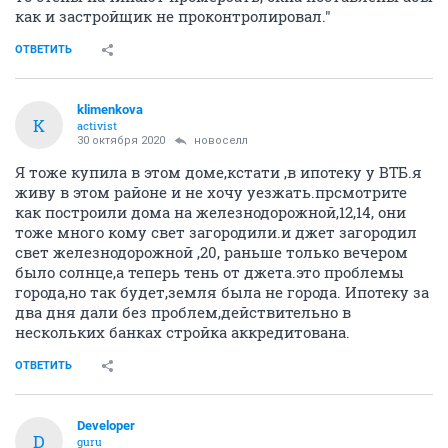
как и застройщик не проконтролировал."
ОТВЕТИТЬ
klimenkova
K
activist
30 октября 2020
новоселл
Я тоже купила в этом доме,кстати ,в ипотеку у ВТБ.я
живу в этом районе и не хочу уезжать.прсмотрите
как построили дома на железнодорожной,12,14, они
тоже много кому свет загородили.и джет загородил
свет железнодорожной ,20, раньше только вечером
было солнце,а теперь тень от джета.это проблемы
города,но так будет,земля была не города. Ипотеку за
два дня дали без проблем,действительно в
нескольких банках стройка аккредитована.
ОТВЕТИТЬ
Developer
D
guru