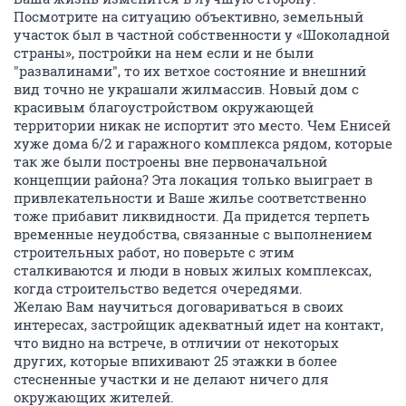
Посмотрите на ситуацию объективно, земельный
участок был в частной собственности у «Шоколадной
страны», постройки на нем если и не были
"развалинами", то их ветхое состояние и внешний
вид точно не украшали жилмассив. Новый дом с
красивым благоустройством окружающей
территории никак не испортит это место. Чем Енисей
хуже дома 6/2 и гаражного комплекса рядом, которые
так же были построены вне первоначальной
концепции района? Эта локация только выиграет в
привлекательности и Ваше жилье соответственно
тоже прибавит ликвидности. Да придется терпеть
временные неудобства, связанные с выполнением
строительных работ, но поверьте с этим
сталкиваются и люди в новых жилых комплексах,
когда строительство ведется очередями.
Желаю Вам научиться договариваться в своих
интересах, застройщик адекватный идет на контакт,
что видно на встрече, в отличии от некоторых
других, которые впихивают 25 этажки в более
стесненные участки и не делают ничего для
окружающих жителей.