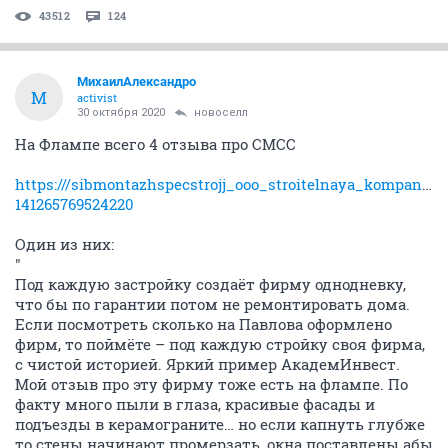
43512
124
МихаилАлександро
М
activist
30 октября 2020
новоселл
На Флампе всего 4 отзыва про СМСС
https:///sibmontazhspecstrojj_ooo_stroitelnaya_kompaniya
141265769524220
Один из них:
"
Под каждую застройку создаёт фирму однодневку,
что бы по гарантии потом не ремонтировать дома.
Если посмотреть сколько на Павлова оформлено
фирм, то поймёте – под каждую стройку своя фирма,
с чистой историей. Яркий пример АкадемИнвест.
Мой отзыв про эту фирму тоже есть на флампе. По
факту много пыли в глаза, красивые фасады и
подъезды в керамограните… но если капнуть глубже
то стены начинают промерзать, окна поставлены абы