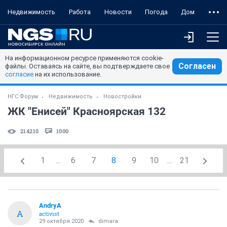
Недвижимость
Работа
Новости
Погода
Дом
На информационном ресурсе применяются cookie-
Согласен
файлы. Оставаясь на сайте, вы подтверждаете свое
согласие
на их использование.
НГС.Форум
Недвижимость
Новостройки
ЖК "Енисей" Красноярская 132
214210
1000
1
...
6
7
8
9
10
...
21
AndryA
A
activist
29 октября 2020
dimara