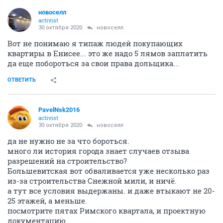
новоселл
activist
30 октября 2020
новоселл
Вот не понимаю я типаж людей покупающих
квартиры в Енисее... это же надо 5 лямов заплатить
да еще побороться за свои права дольщика...
ОТВЕТИТЬ
PavelNsk2016
activist
30 октября 2020
новоселл
да не нужно не за что бороться.
много ли история города знает случаев отзыва
разрешений на строительство?
Большевитская вот обваливается уже несколько раз
из-за строительства Снежной мили, и ничё.
а тут все условия выдержаны. и даже втыкают не 20-
25 этажей, а меньше.
посмотрите пятах Римского квартала, и проектную
документацию.