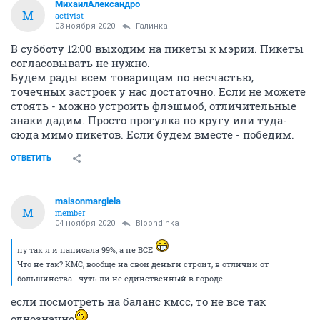
МихаилАлександро
М
activist
03 ноября 2020
Галинка
В субботу 12:00 выходим на пикеты к мэрии. Пикеты
согласовывать не нужно.
Будем рады всем товарищам по несчастью,
точечных застроек у нас достаточно. Если не можете
стоять - можно устроить флэшмоб, отличительные
знаки дадим. Просто прогулка по кругу или туда-
сюда мимо пикетов. Если будем вместе - победим.
ОТВЕТИТЬ
maisonmargiela
M
member
04 ноября 2020
Bloondinka
ну так я и написала 99%, а не ВСЕ
Что не так? КМС, вообще на свои деньги строит, в отличии от
большинства.. чуть ли не единственный в городе..
если посмотреть на баланс кмсс, то не все так
однозначно