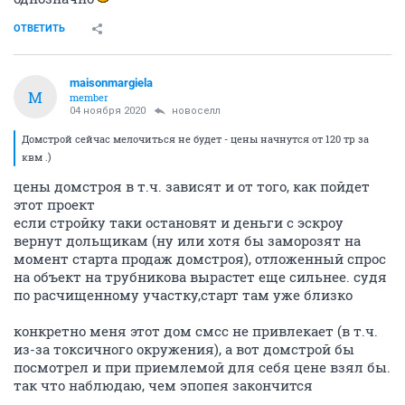
ОТВЕТИТЬ
maisonmargiela
M
member
04 ноября 2020
новоселл
Домстрой сейчас мелочиться не будет - цены начнутся от 120 тр за
квм .)
цены домстроя в т.ч. зависят и от того, как пойдет
этот проект
если стройку таки остановят и деньги с эскроу
вернут дольщикам (ну или хотя бы заморозят на
момент старта продаж домстроя), отложенный спрос
на объект на трубникова вырастет еще сильнее. судя
по расчищенному участку,старт там уже близко
конкретно меня этот дом смсс не привлекает (в т.ч.
из-за токсичного окружения), а вот домстрой бы
посмотрел и при приемлемой для себя цене взял бы.
так что наблюдаю, чем эпопея закончится