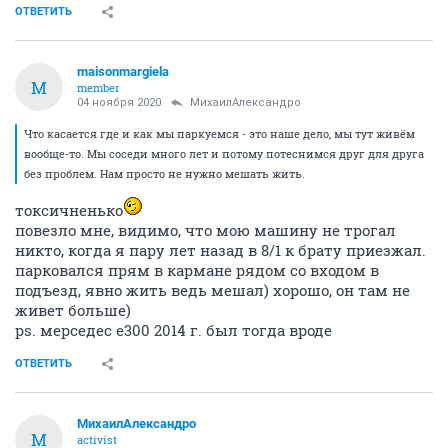
ОТВЕТИТЬ
maisonmargiela
M
member
04 ноября 2020
МихаилАлександро
Что касается где и как мы паркуемся - это наше дело, мы тут живём
вообще-то. Мы соседи много лет и потому потеснимся друг для друга
без проблем. Нам просто не нужно мешать жить.
токсичненько
повезло мне, видимо, что мою машину не трогал
никто, когда я пару лет назад в 8/1 к брату приезжал.
парковался прям в кармане рядом со входом в
подъезд, явно жить ведь мешал) хорошо, он там не
живет больше)
ps. мерседес е300 2014 г. был тогда вроде
ОТВЕТИТЬ
МихаилАлександро
М
activist