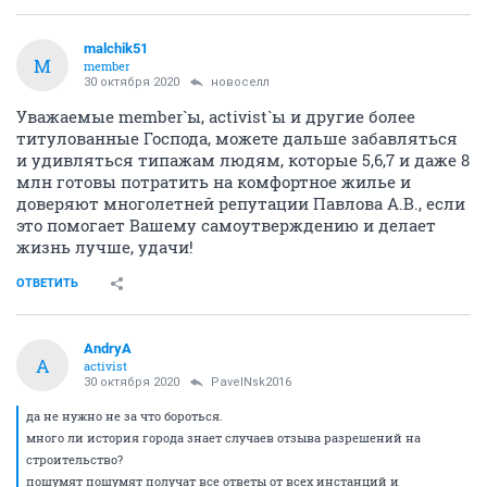
malchik51
M
member
30 октября 2020
новоселл
Уважаемые member`ы, activist`ы и другие более
титулованные Господа, можете дальше забавляться
и удивляться типажам людям, которые 5,6,7 и даже 8
млн готовы потратить на комфортное жилье и
доверяют многолетней репутации Павлова А.В., если
это помогает Вашему самоутверждению и делает
жизнь лучше, удачи!
ОТВЕТИТЬ
AndryA
A
activist
30 октября 2020
PavelNsk2016
да не нужно не за что бороться.
много ли история города знает случаев отзыва разрешений на
строительство?
пошумят пошумят получат все ответы от всех инстанций и