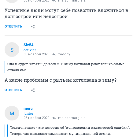
06 ноября 2020
maisonmargiela
Успешные люди могут себе позволить вложиться в
долгострой или недострой.
ОТВЕТИТЬ
Slv54
S
activist
06 ноября 2020
zodchy
Она и будет "стоять" до весны. В зиму котлован роют только самые
отчаянные
А какие проблемы с рытьем котлована в зиму?
ОТВЕТИТЬ
merc
M
junior
06 ноября 2020
maisonmargiela
Токсичненько - это история об "исправлении кадастровой ошибки".
Теперь так называют самозахват муниципальной земли.