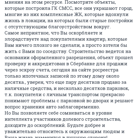
мнения на этом ресурсе. Посмотрите объекты,
которые построила ГК СМСС, все они украшают город,
многие из них комплексные ЖК, которые вдохнули
жизнь в локации, на которых были старые постройки
с отсутствующим благоустройством вокруг.
Самое неприятное, что Вы оскорбляете и
злорадствуете над покупателями квартир, которые
Вам ничего плохого не сделали, а просто хотели бы
жить с Вами по соседству. Строительство ведется на
основании оформленного разрешения, объект прошел
проверку и аккредитован в Сбербанке для продажи
через эскроу счета, сегодня на сайте росреестра
только ипотечных записей по этому дому около
десятка., уверен, что еще пару десятков продано за
наличные средства, и несколько десятков парковок,
т.к. покупатели с личным транспортом прекрасно
понимают проблемы с парковкой во дворах и решают
вопрос хранения авто заблаговременно.
Но Вы позволяете себе сомневаться в уровне
интеллекта участников долевого строительства,
доходите до оскорблений. Будьте добрее и
уважительно относитесь к окружающим людям и
Ваша жизнь изменится в лучшую сторону!