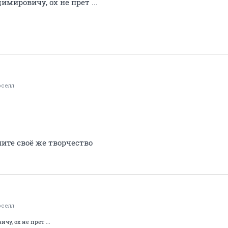
мировичу, ох не прет ...
оселл
ните своё же творчество
оселл
у, ох не прет ...