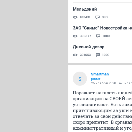
Мельдоний
103431
393
ЗАО "Скимс" Новостройка на
305377
1000
Дневной дозор
201653
1000
Smartman
S
junior
26 ноября 2020
нов
Поражает наглость людей
организации на СВОЕЙ зе
устанавливают. Есть зако
притягивающим за уши и
отвечать за свои действи
скоро прилетит. В органах
административный и угол