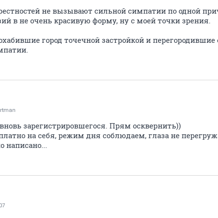
естностей не вызывают сильной симпатии по одной прич
ий в не очень красивую форму, ну с моей точки зрения.
охабившие город точечной застройкой и перегородившие е
мпатии.
rtman
 вновь зарегистрировшегося. Прям осквернить))
латно на себя, режим дня соблюдаем, глаза не перегружа
о написано...
07