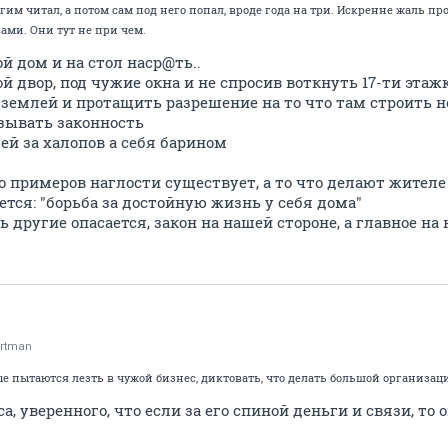
гим читал, а потом сам под него попал, вроде года на три. Искренне жаль п
ами. Они тут не при чем.
й дом и на стол наср@ть..
ой двор, под чужие окна и не спросив воткнуть 17-ти этаж
 землей и протащить разрешение на то что там строить н
зывать законность
ей за халопов а себя барином
о примеров наглости существует, а то что делают жителе
тся: "борьба за достойную жизнь у себя дома"
ь другие опасается, закон на нашей стороне, а главное на 
rtman
е пытаются лезть в чужой бизнес, диктовать, что делать большой организаци
а, уверенного, что если за его спиной деньги и связи, то