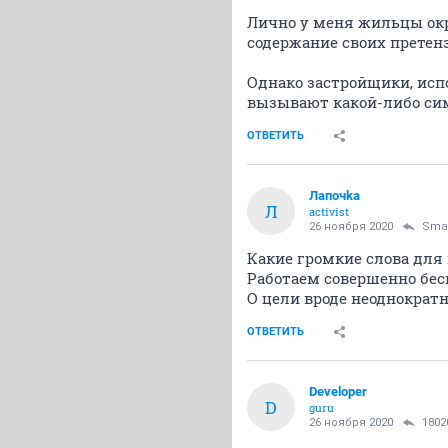
Лично у меня жильцы окр
содержание своих претенз
Однако застройщики, исп
вызывают какой-либо си
ОТВЕТИТЬ
Лапочkа
Л
activist
26 ноября 2020
Sma
Какие громкие слова для
Работаем совершенно бесп
О цели вроде неоднократн
ОТВЕТИТЬ
Developer
D
guru
26 ноября 2020
1802