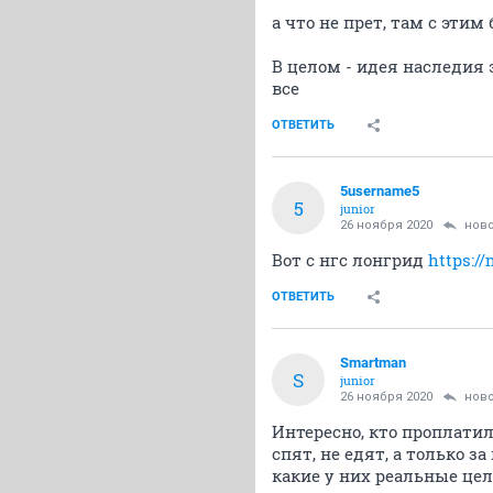
а что не прет, там с этим
В целом - идея наследия э
все
ОТВЕТИТЬ
5username5
5
junior
26 ноября 2020
нов
Вот с нгс лонгрид
https://
ОТВЕТИТЬ
Smartman
S
junior
26 ноября 2020
нов
Интересно, кто проплатил
спят, не едят, а только 
какие у них реальные цел