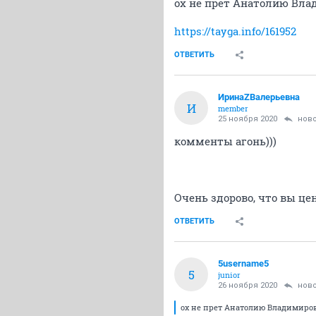
ох не прет Анатолию Влади
https://tayga.info/161952
ОТВЕТИТЬ
ИринаZВалерьевна
И
member
25 ноября 2020
нов
комменты агонь)))
Очень здорово, что вы це
ОТВЕТИТЬ
5username5
5
junior
26 ноября 2020
нов
ох не прет Анатолию Владимирович