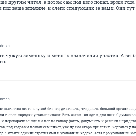
ьше другим читал, а потом сам под него попал, вроде года
 под ваше влияние, и слепо следующих за вами. Они тут 
rtman
ть чужую земельку и менять назначения участка. А вы б
ть.
rtman
е пытаются лезть в чужой бизнес, диктовать, что делать большой организаци
ли и свои порядки устанавливают. Есть закон - он один, для всех. Я думаю
и переворачивающим с ног на голову факты, документы и решения придется
ов, под кодовым названием пикет, уже прямо скоро прилетит. В органах у нас
да. Читайте административный и уголовный кодекс. Хотя про уголовный мож