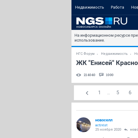
Недвижимость
Работа
Но
На информационном ресурсе при
использование.
НГС.Форум
Недвижимость
Н
ЖК "Енисей" Красно
214040
1000
1
...
5
6
новоселл
activist
25 ноября 2020
нов