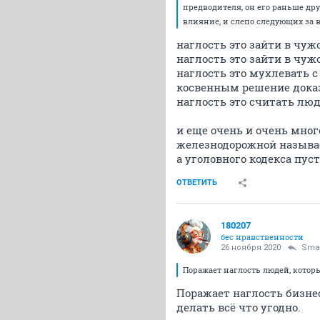
предводителя, он его раньше дру
влияние, и слепо следующих за в
наглость это зайти в чужо
наглость это зайти в чуж
наглость это мухлевать с
косвенным решение дока
наглость это считать люд
и еще очень и очень мног
железнодорожной называе
а уголовного кодекса пуст
ОТВЕТИТЬ
180207
бес нравственности
26 ноября 2020
Sma
Поражает наглость людей, которы
Поражает наглость бизнес
делать всё что угодно.