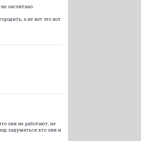
 не засчитано.
ородить, а не вот это вот
то они не работают, не
вод задуматься кто они и