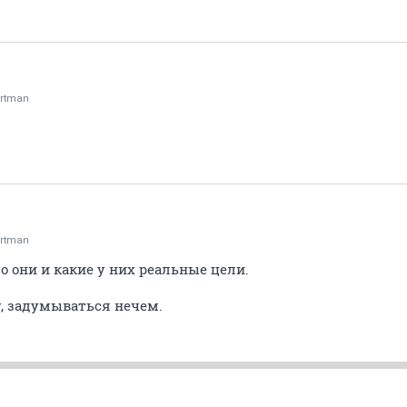
rtman
rtman
о они и какие у них реальные цели.
у, задумываться нечем.