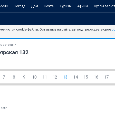
вости
Погода
Дом
Почта
Туризм
Афиша
Курсы валю
меняются cookie-файлы. Оставаясь на сайте, вы подтверждаете свое
с
овостройки
ярская 132
7
8
9
10
11
12
13
14
15
16
17
оселл