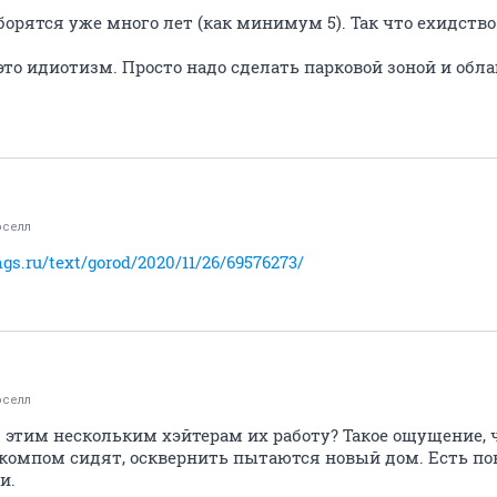
 борятся уже много лет (как минимум 5). Так что ехидство
то идиотизм. Просто надо сделать парковой зоной и облаг
оселл
ngs.ru/text/gorod/2020/11/26/69576273/
оселл
 этим нескольким хэйтерам их работу? Такое ощущение, ч
за компом сидят, осквернить пытаются новый дом. Есть по
и.