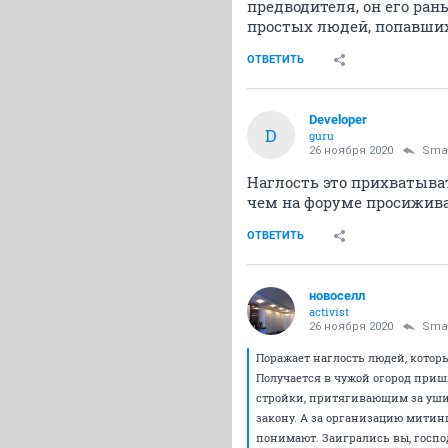
предводителя, он его ран
простых людей, попавших
ОТВЕТИТЬ
Developer
D
guru
26 ноября 2020
Sma
Наглость это прихватыва
чем на форуме просижива
ОТВЕТИТЬ
новоселл
activist
26 ноября 2020
Sma
Поражает наглость людей, которы
Получается в чужой огород приш
стройки, притягивающим за уши 
закону. А за организацию митинг
понимают. Заигрались вы, госпо