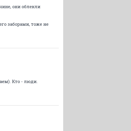
ине, они облекли
го заборами, тоже не
ем). Кто - люди.