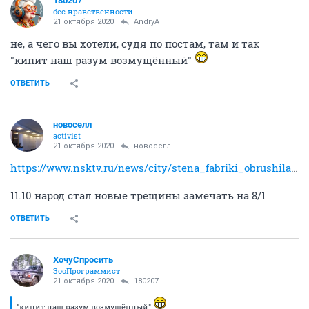
180207
бес нравственности
21 октября 2020
AndryA
не, а чего вы хотели, судя по постам, там и так
"кипит наш разум возмущённый"
ОТВЕТИТЬ
новоселл
activist
21 октября 2020
новоселл
https://www.nsktv.ru/news/city/stena_fabriki_obrushilas_na_detskuyu_ploshchadku_v_novosibirske/
11.10 народ стал новые трещины замечать на 8/1
ОТВЕТИТЬ
ХочуСпросить
ЗооПрограммист
21 октября 2020
180207
"кипит наш разум возмущённый"