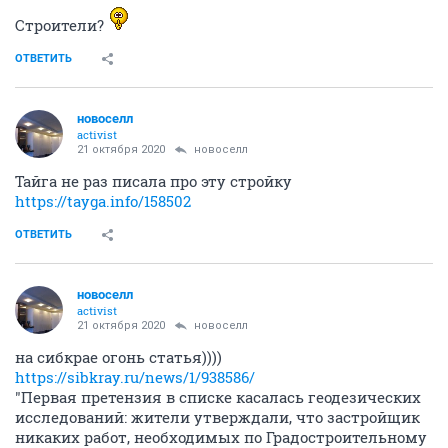
Строители?
ОТВЕТИТЬ
новоселл
activist
21 октября 2020
новоселл
Тайга не раз писала про эту стройку
https://tayga.info/158502
ОТВЕТИТЬ
новоселл
activist
21 октября 2020
новоселл
на сибкрае огонь статья))))
https://sibkray.ru/news/1/938586/
"Первая претензия в списке касалась геодезических
исследований: жители утверждали, что застройщик
никаких работ, необходимых по Градостроительному