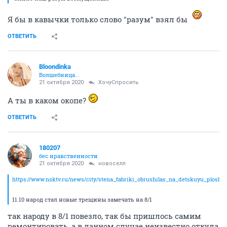
Я бы в кавычки только слово "разум" взял бы
ОТВЕТИТЬ
Bloondinka
Волшебница...
21 октября 2020
ХочуСпросить
А ты в каком окопе?
ОТВЕТИТЬ
180207
бес нравственности
21 октября 2020
новоселл
https://www.nsktv.ru/news/city/stena_fabriki_obrushilas_na_detskuyu_ploshc
11.10 народ стал новые трещины замечать на 8/1
так народу в 8/1 повезло, так бы пришлось самим
ремонтировать, а в данном случае неизвестно откуда