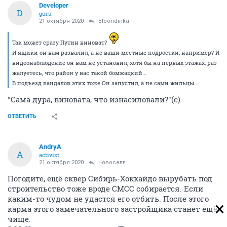
Developer
D
guru
21 октября 2020
Bloondinka
Так может сразу Путин виноват?
И ящики он вам развалил, а не ваши местные подростки, например? И
видеонаблюдение он вам не установил, хотя бы на первых этажах, раз
жалуетесь, что район у вас такой бомжацкий...
В подъезд вандалов этих тоже Он запустил, а не сами жильцы...
"Сама дура, виновата, что изнасиловали?"(с)
ОТВЕТИТЬ
AndryA
A
activist
21 октября 2020
новоселл
Погодите, ещё сквер Сибирь-Хоккайдо вырубать под
строительство тоже вроде СМСС собирается. Если
каким-то чудом не удастся его отбить. После этого
карма этого замечательного застройщика станет ещё
чище.