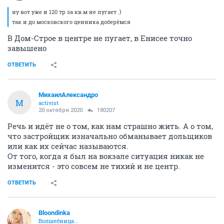
ну вот уже и 120 тр за кв.м не пугает .)
так и до московского ценника доберёмся
В Дом-Строе в центре не пугает, в Енисее точно
завышено
ОТВЕТИТЬ
МихаилАлександро
М
activist
20 октября 2020
180207
Речь и идёт не о том, как нам страшно жить. А о том,
что застройщик изначально обманывает дольщиков
или как их сейчас называются.
От того, когда я был на вокзале ситуация никак не
изменится - это совсем не тихий и не центр.
ОТВЕТИТЬ
Bloondinka
Волшебница...