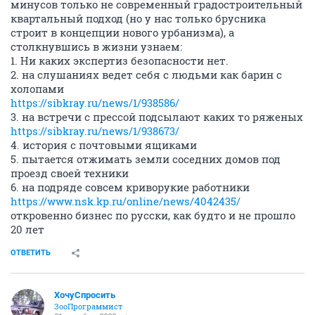
минусов только не современный градостроительный
квартальный подход (но у нас только брусника
строит в концепции нового урбанизма), а
столкнувшись в жизни узнаем:
1. Ни каких экспертиз безопасности нет.
2. на слушаниях ведет себя с людьми как барин с
холопами
https://sibkray.ru/news/1/938586/
3. на встречи с прессой подсылают каких то ряженых
https://sibkray.ru/news/1/938673/
4. история с почтовыми ящиками
5. пытается отжимать земли соседних домов под
проезд своей техники
6. на подряде совсем криворукие работники
https://www.nsk.kp.ru/online/news/4042435/
откровенно бизнес по русски, как будто и не прошло
20 лет
ОТВЕТИТЬ
ХочуСпросить
ЗооПрограммист