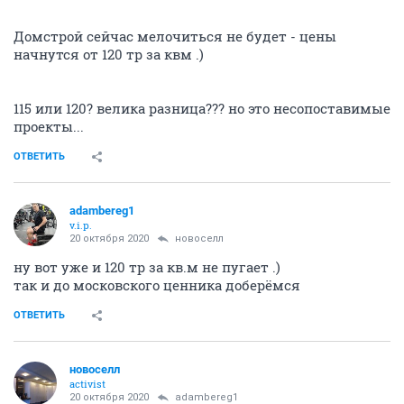
Домстрой сейчас мелочиться не будет - цены
начнутся от 120 тр за квм .)
115 или 120? велика разница??? но это несопоставимые
проекты...
ОТВЕТИТЬ
adambereg1
v.i.p.
20 октября 2020
новоселл
ну вот уже и 120 тр за кв.м не пугает .)
так и до московского ценника доберёмся
ОТВЕТИТЬ
новоселл
activist
20 октября 2020
adambereg1