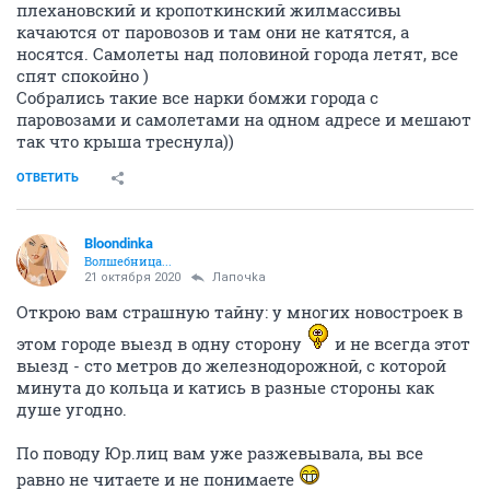
плехановский и кропоткинский жилмассивы
качаются от паровозов и там они не катятся, а
носятся. Самолеты над половиной города летят, все
спят спокойно )
Собрались такие все нарки бомжи города с
паровозами и самолетами на одном адресе и мешают
так что крыша треснула))
ОТВЕТИТЬ
Bloondinka
Волшебница...
21 октября 2020
Лапочkа
Открою вам страшную тайну: у многих новостроек в
этом городе выезд в одну сторону
и не всегда этот
выезд - сто метров до железнодорожной, с которой
минута до кольца и катись в разные стороны как
душе угодно.
По поводу Юр.лиц вам уже разжевывала, вы все
равно не читаете и не понимаете