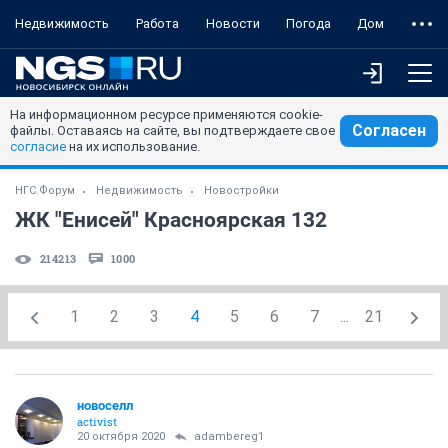
Недвижимость
Работа
Новости
Погода
Дом
На информационном ресурсе применяются cookie-
Согласен
файлы. Оставаясь на сайте, вы подтверждаете свое
согласие
на их использование.
НГС.Форум
Недвижимость
Новостройки
ЖК "Енисей" Красноярская 132
214213
1000
1
2
3
4
5
6
7
...
21
новоселл
activist
20 октября 2020
adambereg1