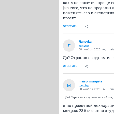
как мне кажется, проще 
(из того, что не продали)
поменять агр и экспертиз
проект
ОТВЕТИТЬ
Лапочkа
Л
activist
08 ноября 2020
mais
Да? Странно на одном из с
ОТВЕТИТЬ
maisonmargiela
M
member
08 ноября 2020
Лап
Да? Странно на одном из сайтов, 
я по проектной декларац
метраж 28.5 это явно сту