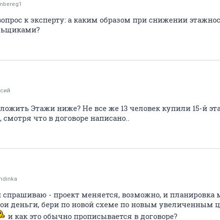
mbereg1
 вопрос к эксперту: а каким образом при снижении этажно
ольщиками?
ксий
ложить Этажи ниже? Не все же 13 человек купили 15-й э
 смотря что в договоре написано..
ndinka
и спрашиваю - проект меняется, возможно, и планировка ме
 твои деньги, бери по новой схеме по новым увеличенным ц
и как это обычно прописывается в договоре?