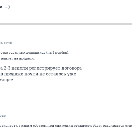
....)
lNsk2016
истрированных дольщиков (на 3 ноября).
ч влияет на продажи.
за 2-3 недели регистрирует договора
в продаже почти не осталось уже
рящее
ксий
с к эксперту: а каким образом при снижении этажности будут развиваться о