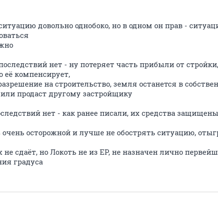
 ситуацию довольно однобоко, но в одном он прав - ситуа
оваться
ужно
последствий нет - ну потеряет часть прибыли от стройки
о её компенсирует,
 разрешение на строительство, земля останется в собстве
т или продаст другому застройщику
следствий нет - как ранее писали, их средства защищены
 очень осторожной и лучше не обострять ситуацию, отыг
х не сдаёт, но Локоть не из ЕР, не назначен лично первей
ния градуса