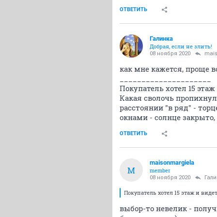
ОТВЕТИТЬ
Галинка
Добрая, если не злить!
08 ноября 2020
mais
как мне кажется, проще 
_____________________
Покупатель хотел 15 этаж 
Какая сволочь пропихнул
расстоянии "в ряд" - тор
окнами - солнце закрыто,
ОТВЕТИТЬ
maisonmargiela
M
member
08 ноября 2020
Гали
Покупатель хотел 15 этаж и видет
выбор-то невелик - получ