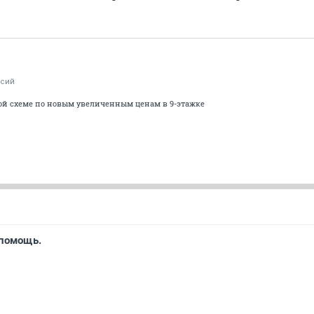
ксий
овой схеме по новым увеличенным ценам в 9-этажке
 помощь.