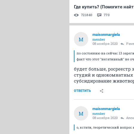
Где купить? (Помогите найти.
721840
770
maisonmargiela
M
member
08 ноября 2020
Pave
по состоянию на сейчас 13 зарег
факт что этот "негативный" не о
будет больше, росреестр 
студий и однокомнатных 
субсидирование животво
ОТВЕТИТЬ
maisonmargiela
M
member
08 ноября 2020
Але
о, кстати, теоретический вопро