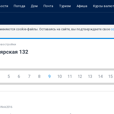
вости
Погода
Дом
Почта
Туризм
Афиша
Курсы валю
меняются cookie-файлы. Оставаясь на сайте, вы подтверждаете свое
с
овостройки
ярская 132
5
6
7
8
9
10
11
12
13
14
15
lNsk2016