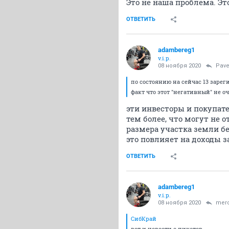
Это не наша проблема. Эт
ОТВЕТИТЬ
adambereg1
v.i.p.
08 ноября 2020
Pave
по состоянию на сейчас 13 зарег
факт что этот "негативный" не о
эти инвесторы и покупате
тем более, что могут не 
размера участка земли б
это повлияет на доходы з
ОТВЕТИТЬ
adambereg1
v.i.p.
08 ноября 2020
mer
СибКрай
вот и новости с пикетов