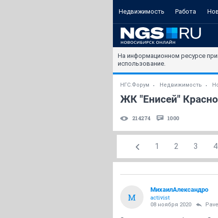
Недвижимость
Работа
Но
На информационном ресурсе при
использование.
НГС.Форум
Недвижимость
Н
ЖК "Енисей" Красно
214274
1000
1
2
3
4
МихаилАлександро
М
activist
08 ноября 2020
Pave