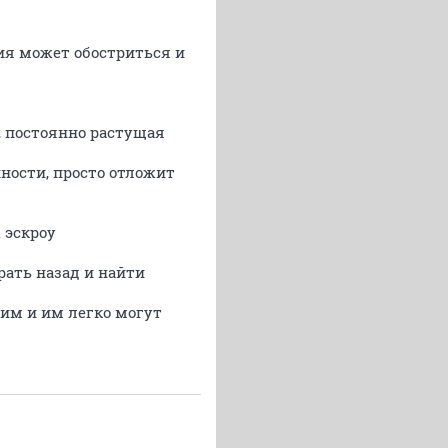
ция может обостриться и
, постоянно растущая
нности, просто отложит
 эскроу
рать назад и найти
шим и им легко могут