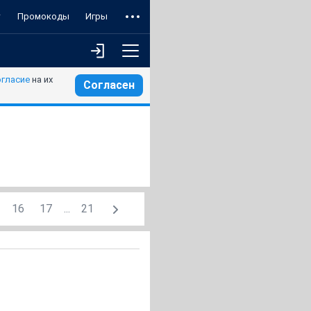
т
Промокоды
Игры
огласие
на их
Согласен
16
17
...
21