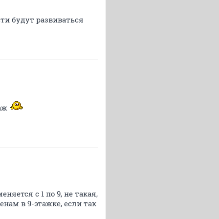
сти будут развиваться
таж
няется с 1 по 9, не такая,
енам в 9-этажке, если так