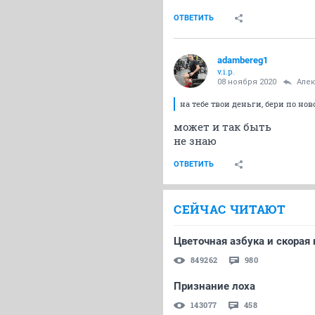
ОТВЕТИТЬ
adambereg1
v.i.p.
08 ноября 2020
Але
на тебе твои деньги, бери по н
может и так быть
не знаю
ОТВЕТИТЬ
СЕЙЧАС ЧИТАЮТ
Цветочная азбука и скорая
849262
980
Признание лоха
143077
458