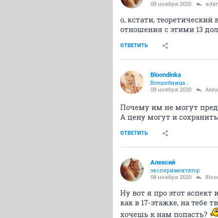
08 ноября 2020
ada
о, кстати, теоретический
отношения с этими 13 д
ОТВЕТИТЬ
Bloondinka
Волшебница...
08 ноября 2020
Але
Почему им не могут пред
А цену могут и сохранить,
ОТВЕТИТЬ
Алексий
экспериментатор
08 ноября 2020
Bloo
Ну вот я про этот аспект 
как в 17-этажке, на тебе
хочешь к нам попасть?