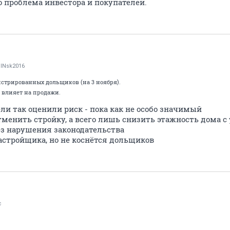
о проблема инвестора и покупателей.
lNsk2016
истрированных дольщиков (на 3 ноября).
ч влияет на продажи.
ли так оценили риск - пока как не особо значимый
отменить стройку, а всего лишь снизить этажность дома с
ез нарушения законодательства
астройщика, но не коснётся дольщиков
c