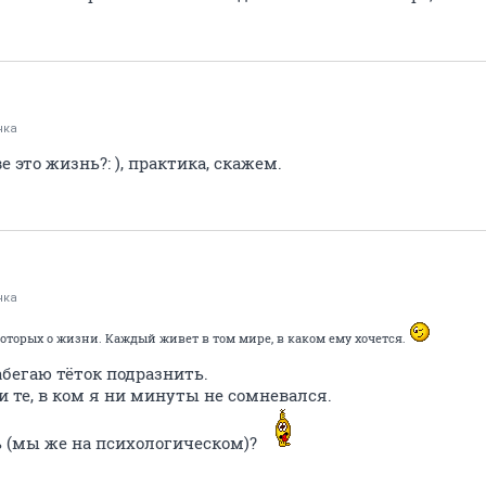
нка
е это жизнь?: ), практика, скажем.
нка
оторых о жизни. Каждый живет в том мире, в каком ему хочется.
абегаю тёток подразнить.
 те, в ком я ни минуты не сомневался.
ь (мы же на психологическом)?