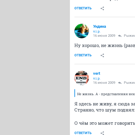
ОТВЕТИТЬ
Ундина
v.i.p.
16 июня 2009
Рыжи
Ну хорошо, не жизнь (разв
ОТВЕТИТЬ
vert
v.i.p.
16 июня 2009
Рыжи
Не жизнь. А - представления нек
Я здесь не живу, я сюда з
Странно, что шум подняли
О чём это может говорит
ОТВЕТИТЬ