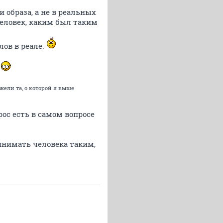
образа, а не в реальных
 человек, каким был таким
лов в реале.
.
жели та, о которой я выше
рос есть в самом вопросе
инимать человека таким,