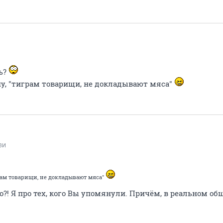
ь?
ну, "тиграм товарищи, не докладывают мяса"
ВИ
грам товарищи, не докладывают мяса"
о?! Я про тех, кого Вы упомянули. Причём, в реальном об