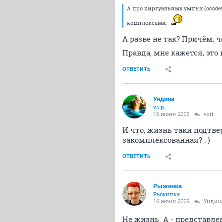
А про виртуальных умных (особе
комплексами.
А разве не так? Причём, 
Правда, мне кажется, это
ОТВЕТИТЬ
Ундина
v.i.p.
16 июня 2009
vert
И что, жизнь таки подтве
закомплексованная? : )
ОТВЕТИТЬ
Рыжинка
Рыжинка
16 июня 2009
Ундин
Не жизнь. А - представл