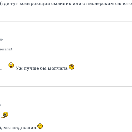
е (где тут козыряющий смайлик или с пионерским салюто
ВИ
веселей.
...
Уж лучше бы молчала.
a
ж
б, мы индпошив.