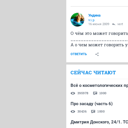
Ундина
v.i.p.
16 июня 2009
vert
О чём это может говорит
______________________
А о чем может говорить у
ОТВЕТИТЬ
СЕЙЧАС ЧИТАЮТ
Всё о косметологических пр
395978
1000
Про засаду (часть 6)
30436
1000
Дмитрия Донского, 24/1. Т