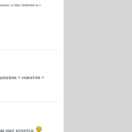
ьные, а еще зажатые и с
трашная + зажатая +
ом ему хочется.