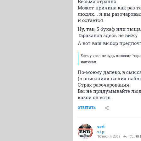
Весьма странно.
Может причина как раз т
людях... и вы разочаровыв
и остается.
Ну, так, 5 букаф или тыща
Тараканов здесь не вижу.
А вот ваш выбор предпоч
Есть у кого-нибудь похожие "тар
написал.
По-моему далеко, в смысл
(в описаниях ваших набл
Страх разочарования.
Вы не придумывайте люде
какой он есть.
ОТВЕТИТЬ
vert
v.i.p.
16 июня 2009
СЕ ЛЯ 