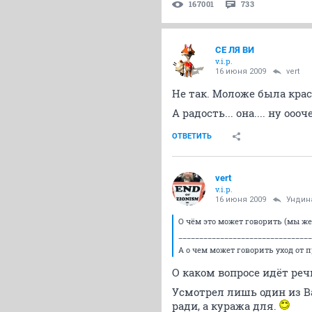
167001
733
СЕ ЛЯ ВИ
v.i.p.
16 июня 2009
vert
Не так. Моложе была крас
А радость... она.... ну оо
ОТВЕТИТЬ
vert
v.i.p.
16 июня 2009
Ундин
О чём это может говорить (мы ж
________________________________
А о чем может говорить уход от 
О каком вопросе идёт реч
Усмотрел лишь один из Ваш
ради, а куража для.