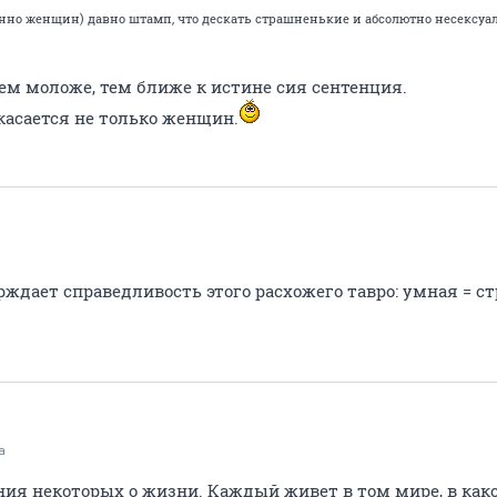
нно женщин) давно штамп, что дескать страшненькие и абсолютно несексуал
чем моложе, тем ближе к истине сия сентенция.
 касается не только женщин.
рждает справедливость этого расхожего тавро: умная = с
а
ения некоторых о жизни. Каждый живет в том мире, в как