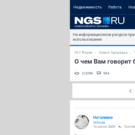
Недвижимость
Работа
Но
На информационном ресурсе при
использование.
НГС.Форум
Семья Здоровье
О чем Вам говорит 
112396
504
Наталиина
veteran
16 июня 2009
Трети