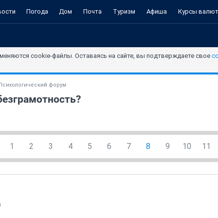
вости
Погода
Дом
Почта
Туризм
Афиша
Курсы валю
меняются cookie-файлы. Оставаясь на сайте, вы подтверждаете свое
с
Психологический форум
безграмотность?
1
2
3
4
5
6
7
8
9
10
11
й