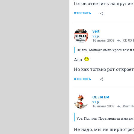
Готов ответить на други
ОТВЕТИТЬ
vert
v.i.p.
16 июня 2009
СЕ ЛЯ 
Не так. Моложе была красивей и 
Ага.
Но как только рот откроет
ОТВЕТИТЬ
СЕ ЛЯ ВИ
v.i.p.
16 июня 2009
Ramill
Усе. Поняла. Пора менять имид
Не надо, мы не ширпотре