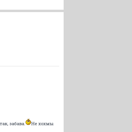
ак, забава.
Не хохмы