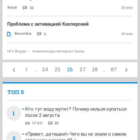
32
Углоб
26 мая
Проблема с активацией Касперский
Booomba
5
26 мая
НГС.Форум
Компьютеры Интернет Связь
1
...
24
25
26
27
28
...
87
ТОП 5
Кто тут воду мутит? Почему нельзя купаться
1
после 2 августа
17 411
28
«Привет, детишки!» Чего вы не знали о самом
2