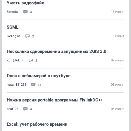
Ужать видеофайл.
4
Boroda
16 июня
SGML
2
Seregka
15 июня
Несколько одновременно запущенных 2GIS 3.0.
3
}{otт@бЬlч
09 июня
Глюк с вебкамерой в ноутбуке
14
natali181283
08 июня
Нужна версия portable программы FlylinkDC++
4
brat106
08 июня
Excel: учет рабочего времени