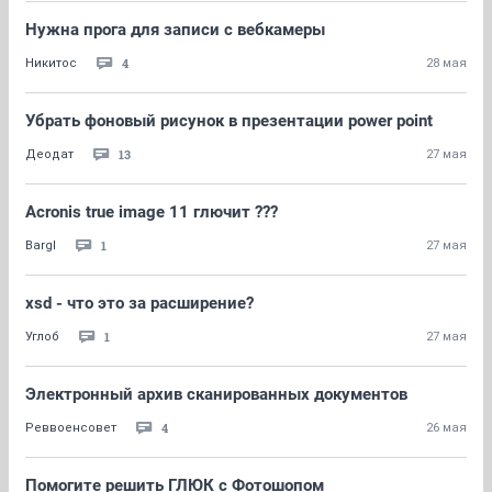
Нужна прога для записи с вебкамеры
4
Никитос
28 мая
Убрать фоновый рисунок в презентации power point
13
Деодат
27 мая
Acronis true image 11 глючит ???
1
Bargl
27 мая
xsd - что это за расширение?
1
Углоб
27 мая
Электронный архив сканированных документов
4
Реввоенсовет
26 мая
Помогите решить ГЛЮК с Фотошопом