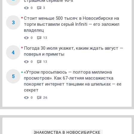
страшном сериале 90-х
0
3
Стоит меньше 500 тысяч: в Новосибирске на
3
торги выставили серый Infiniti — его заложил
владелец
0
13
Погода 30 июля укажет, каким ждать август —
4
поверья и приметы
0
13
«Утром просыпаюсь — полтора миллиона
5
просмотров». Как 67-летняя массажистка
покоряет интернет танцами на шпильках — ее
секрет
0
26
ЗНАКОМСТВА В НОВОСИБИРСКЕ