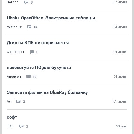
3
Boroda
07 июня
Ubntu. OpenOffice. Электронные таблицы.
15
tolstopuz
04 июня
Дгис на КПК не открывается
0
Футболист
04 июня
посоветуйте ПО для бухучета
10
Аполлон
04 июня
Записать фильм на BlueRay болванку
3
Ал
01 июня
софт
3
ПАН
30 мая