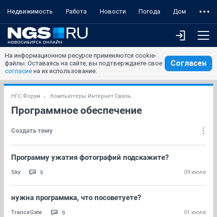
Недвижимость
Работа
Новости
Погода
Дом
На информационном ресурсе применяются cookie-
Согласен
файлы. Оставаясь на сайте, вы подтверждаете свое
согласие
на их использование.
НГС.Форум
Компьютеры Интернет Связь
Программное обеспечение
Создать тему
Программу ужатия фотографий подскажите?
5
Sky
09 июля
нужна программка, что посоветуете?
9
TranceGate
01 июля