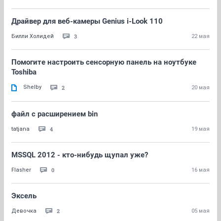
Драйвер для веб-камеры Genius i-Look 110
3
Билли Холидей
22 мая
Помогите настроить сенсорную панель на ноутбуке
Toshiba
Shelby
2
20 мая
файл с расширением bin
4
tatjana
19 мая
MSSQL 2012 - кто-нибудь щупал уже?
0
Flasher
16 мая
Эксель
2
Девочка
05 мая