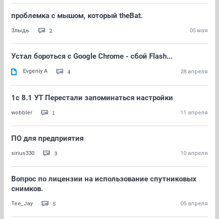
проблемка с мышом, который theBat.
2
Злыдь
05 мая
Устал бороться с Google Chrome - сбой Flash...
Evgeniy A
4
28 апреля
1с 8.1 УТ Перестали запоминаться настройки
1
wobbler
11 апреля
ПО для предприятия
3
sirius330
10 апреля
Вопрос по лицензии на использование спутниковых
снимков.
5
Tee_Jay
05 апреля