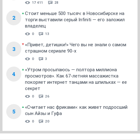
17 411
28
Стоит меньше 500 тысяч: в Новосибирске на
2
торги выставили серый Infiniti — его заложил
владелец
0
13
«Привет, детишки!» Чего вы не знали о самом
3
страшном сериале 90-х
0
3
«Утром просыпаюсь — полтора миллиона
4
просмотров». Как 67-летняя массажистка
покоряет интернет танцами на шпильках — ее
секрет
0
26
«Считает нас фриками»: как живет подросший
5
сын Айзы и Гуфа
0
20