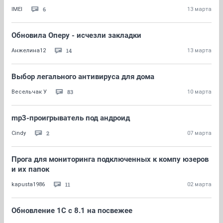
6
IMEI
13 марта
Обновила Оперу - исчезли закладки
14
Анжелина12
13 марта
Выбор легального антивируса для дома
83
Весельчак У
10 марта
mp3-проигрыватель под андроид
2
Cindy
07 марта
Прога для мониторинга подключенных к компу юзеров
и их папок
11
kapusta1986
02 марта
Обновление 1С с 8.1 на посвежее