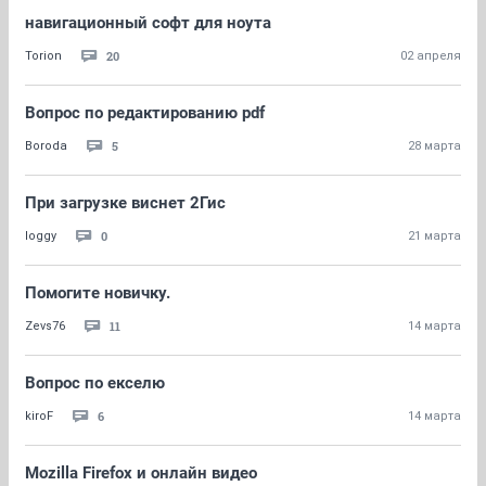
навигационный софт для ноута
20
Torion
02 апреля
Вопрос по редактированию pdf
5
Boroda
28 марта
При загрузке виснет 2Гис
0
loggy
21 марта
Помогите новичку.
11
Zevs76
14 марта
Вопрос по екселю
6
kiroF
14 марта
Mozilla Firefox и онлайн видео