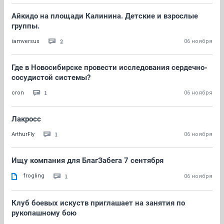
Айкидо на площади Калинина. Детские и взрослые
группы.
2
iamversus
06 ноября
Где в Новосибирске провести исследования сердечно-
сосудистой системы?
1
cron
06 ноября
Лакросс
1
ArthurFly
06 ноября
Ищу компания для БлагЗабега 7 сентября
frogling
1
06 ноября
Клуб боевых искуств приглашает на занятия по
рукопашному бою