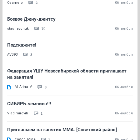
2
Osamero
06 ноября
Боевое Джиу-джитсу
70
stas_levchuk
06 ноября
Подскажите!
3
AVB93
06 ноября
Федерация УШУ Новосибирской области приглашает
на занятия!
M_Arina_V
5
06 ноября
СИБИРЬ-чемпион!!!
1
Vladimirovih
06 ноября
Приглашаем на занятия ММА. [Советский район]
coach_MMA
1
06 ноября