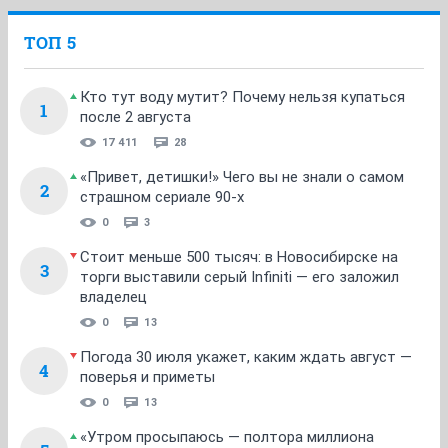
ТОП 5
Кто тут воду мутит? Почему нельзя купаться
1
после 2 августа
17 411
28
«Привет, детишки!» Чего вы не знали о самом
2
страшном сериале 90-х
0
3
Стоит меньше 500 тысяч: в Новосибирске на
3
торги выставили серый Infiniti — его заложил
владелец
0
13
Погода 30 июля укажет, каким ждать август —
4
поверья и приметы
0
13
«Утром просыпаюсь — полтора миллиона