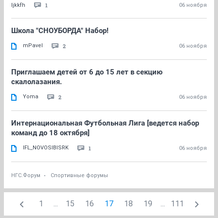
1
ljkkfh
06 ноября
Школа "СНОУБОРДА" Набор!
mPavel
2
06 ноября
Приглашаем детей от 6 до 15 лет в секцию
скалолазания.
Yoma
2
06 ноября
Интернациональная Футбольная Лига [ведется набор
команд до 18 октября]
IFL_NOVOSIBISRK
1
06 ноября
НГС.Форум
Спортивные форумы
1
...
15
16
17
18
19
...
111