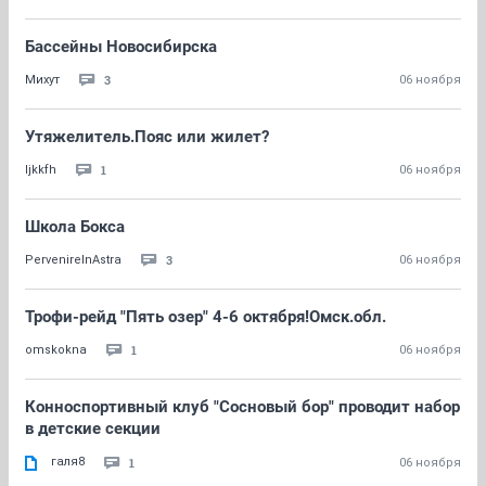
Бассейны Новосибирска
3
Михут
06 ноября
Утяжелитель.Пояс или жилет?
1
ljkkfh
06 ноября
Школа Бокса
3
PervenireInAstra
06 ноября
Трофи-рейд "Пять озер" 4-6 октября!Омск.обл.
1
omskokna
06 ноября
Конноспортивный клуб "Сосновый бор" проводит набор
в детские секции
галя8
1
06 ноября