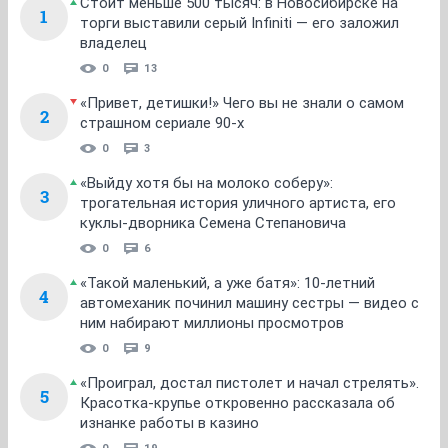
Стоит меньше 500 тысяч: в Новосибирске на
1
торги выставили серый Infiniti — его заложил
владелец
0
13
«Привет, детишки!» Чего вы не знали о самом
2
страшном сериале 90-х
0
3
«Выйду хотя бы на молоко соберу»:
3
трогательная история уличного артиста, его
куклы-дворника Семена Степановича
0
6
«Такой маленький, а уже батя»: 10-летний
4
автомеханик починил машину сестры — видео с
ним набирают миллионы просмотров
0
9
«Проиграл, достал пистолет и начал стрелять».
5
Красотка-крупье откровенно рассказала об
изнанке работы в казино