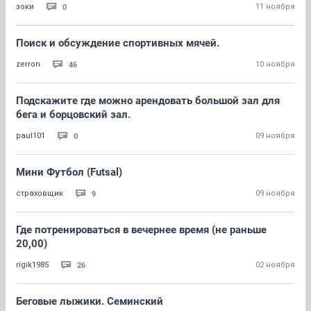
0
зоки
11 ноября
Поиск и обсуждение спортивных мячей.
46
zerron
10 ноября
Подскажите где можно арендовать большой зал для
бега и борцовский зал.
0
paul101
09 ноября
Мини Футбол (Futsal)
9
страховщик
09 ноября
Где потренироваться в вечернее время (не раньше
20,00)
26
rigik1985
02 ноября
Беговые лыжики. Семинский