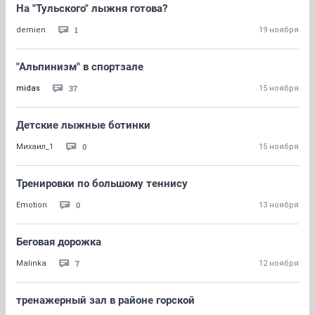
На "Тульского" лыжня готова?
1
demien
19 ноября
"Альпинизм" в спортзале
37
midas
15 ноября
Детские лыжные ботинки
0
Михаил_1
15 ноября
Тренировки по большому теннису
0
Emotion
13 ноября
Беговая дорожка
7
Malinka
12 ноября
тренажерный зал в районе горской