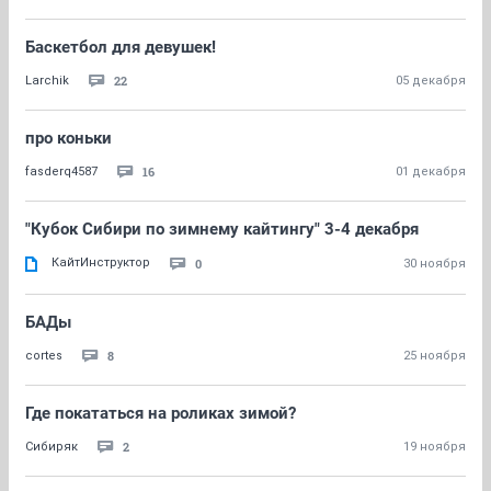
Баскетбол для девушек!
22
Larchik
05 декабря
про коньки
16
fasderq4587
01 декабря
"Кубок Сибири по зимнему кайтингу" 3-4 декабря
КайтИнструктор
0
30 ноября
БАДы
8
cortes
25 ноября
Где покататься на роликах зимой?
2
Сибиряк
19 ноября