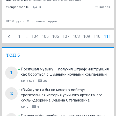
5
stranger_mobile
21 января
НГС.Форум
Спортивные форумы
1
...
104
105
106
107
108
109
110
111
ТОП 5
Послушал музыку — получил штраф: инструкция,
1
как бороться с шумными ночными компаниями
2 691
36
«Выйду хотя бы на молоко соберу»:
2
трогательная история уличного артиста, его
куклы-дворника Семена Степановича
0
6
По всему Новосибирску спрятаны миниатюрные