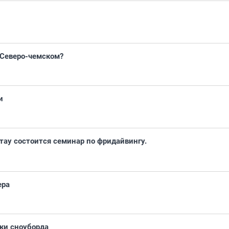
 Северо-чемском?
и
ртау состоится семинар по фридайвингу.
ера
ки сноуборда