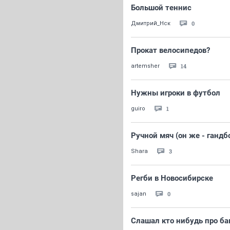
Большой теннис
0
Дмитрий_Нск
Прокат велосипедов?
14
artemsher
Нужны игроки в футбол
1
guiro
Ручной мяч (он же - гандб
3
Shara
Регби в Новосибирске
0
sajan
Слашал кто нибудь про б