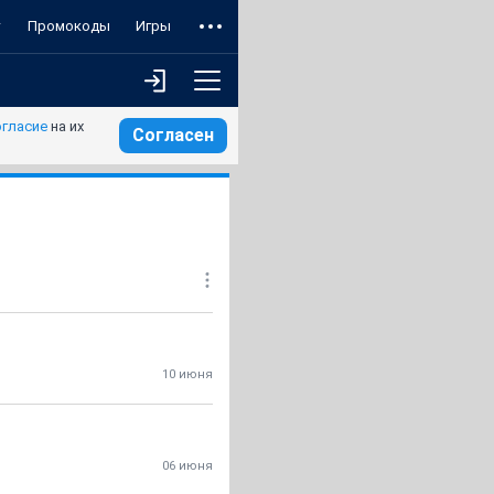
т
Промокоды
Игры
огласие
на их
Согласен
10 июня
06 июня