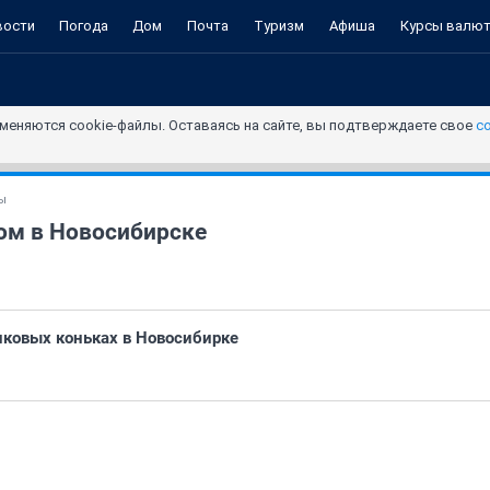
вости
Погода
Дом
Почта
Туризм
Афиша
Курсы валю
меняются cookie-файлы. Оставаясь на сайте, вы подтверждаете свое
с
ы
ом в Новосибирске
иковых коньках в Новосибирке