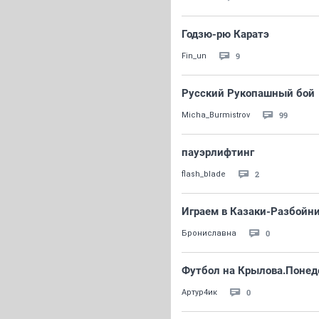
Годзю-рю Каратэ
9
Fin_un
Русский Рукопашный бой
99
Micha_Burmistrov
пауэрлифтинг
2
flash_blade
Играем в Казаки-Разбойн
0
Брониславна
Футбол на Крылова.Понед
0
Артур4ик