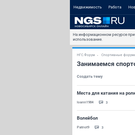
Недвижимость
Работа
Но
На информационном ресурсе при
использование.
НГС.Форум
Спортивные форум
Занимаемся спорт
Создать тему
Места для катания на рол
3
Ioann1984
Волейбол
3
Patriot9