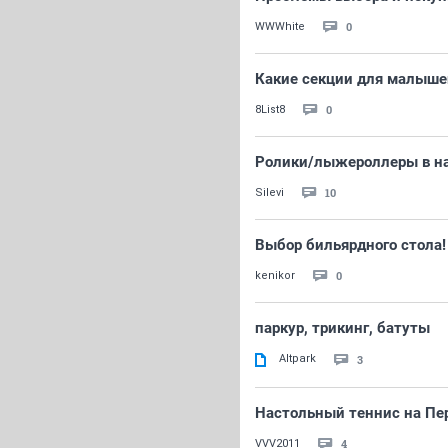
0
WWWhite
Какие секции для малыше
0
8List8
Ролики/лыжероллеры в н
10
Silevi
Выбор бильярдного стола!
0
kenikor
паркур, трикинг, батуты
Altpark
3
Настольный теннис на Пе
4
VVV2011