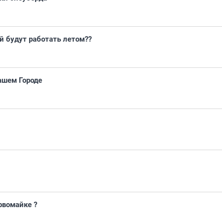
й будут работать летом??
ашем Городе
рвомайке ?