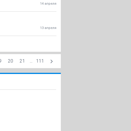
14 апреля
13 апреля
9
20
21
...
111