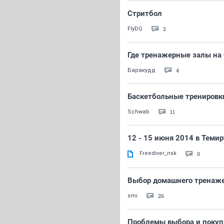
Стритбол
2
FlyDG
Где тренажерные залы на
4
Баракудд
Баскетбольные тренировк
11
Schwab
12 - 15 июня 2014 в Теми
Freediver_nsk
0
Выбор домашнего тренаж
26
smi
Проблемы выбора и покуп