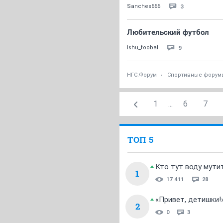
3
Sanches666
Любительский футбол
9
Ishu_foobal
НГС.Форум
Спортивные форум
1
...
6
7
ТОП 5
Кто тут воду мути
1
17 411
28
«Привет, детишки!
2
0
3