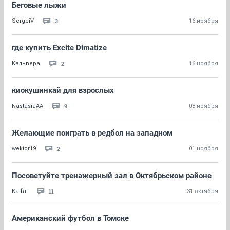
Беговые лыжи
3
SergeiV
16 ноября
где купить Excite Dimatize
2
Кальвера
16 ноября
киокушинкай для взрослых
9
NastasiaAA
08 ноября
Желающие поиграть в редбол на западном
2
wektor19
01 ноября
Посоветуйте тренажерный зал в Октябрьском районе
11
Kaifat
31 октября
Американский футбол в Томске