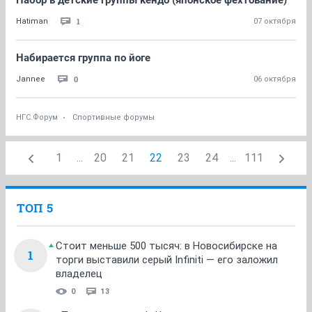
Набор в детские группы кендо (японское фехтование)
1
Hatiman
07 октября
Набирается группа по йоге
0
Jannee
06 октября
НГС.Форум
Спортивные форумы
1
...
20
21
22
23
24
...
111
ТОП 5
Стоит меньше 500 тысяч: в Новосибирске на
1
торги выставили серый Infiniti — его заложил
владелец
0
13