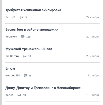
Требуется хоккейная экипировка
3
Denis D.
22 ноября
Баскетбол в районе молодежки
189
Rednikov
20 ноября
Мужской тренажерный зал
18
mr_Grimm
20 ноября
Блюм
0
woodoo654
19 ноября
Джиу-Джитсу и Греппелинг в Новосибирске.
33
cortes
18 ноября