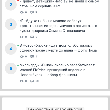
«Привет, детишки!» Чего вы не знали о самом
2
страшном сериале 90-х
0
3
«Выйду хотя бы на молоко соберу»:
3
трогательная история уличного артиста, его
куклы-дворника Семена Степановича
0
6
В Новосибирске ищут дом голубоглазому
4
сфинксу после смерти хозяина — фото Тима
0
11
Миллиарды «Быка»: сколько зарабатывает
5
мясной FixPrice, пришедший недавно в
Новосибирск — обзор франшизы
0
63
ЗНАКОМСТВА В НОВОСИБИРСКЕ