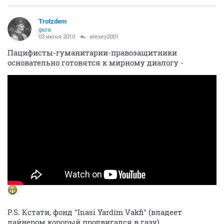
Trotzdem
guru
03 июня 2010
alexey2001
Пацифисты-гуманитарии-правозащитники
основательно готовятся к мирному диалогу -
P.S. Кстати, фонд "Inasi Yardim Vakfi" (владеет
лайнером корорый продвигался в газу)