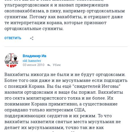
ультраортодоксами я и назвал приверженцев
околовахаббизма, в пику, например ортодоксальным
суннитам. Потому как вахаббиты, и отрицают даже
те интерпретации корана, которые признают
ортодоксальные сунниты.
ОТВЕТИТЬ
Владимир Ив
old hamster
03 июня 2010
Убик
Ваххабиты никогда не были и не будут ортодоксами.
Более того они даже и не мусульмане если подходить
с позиций Корана. Вы бы ещё "свидетелей Иеговы"
назвали ортодоксами я ваще бы поржал. Ваххабиты
это секта милитаристского толка и не более. Их
понимание Корана примитивно, а существование
оправдано только интересами США,
поддерживающих саудитов и их режим. То что
ваххабиты захватили святые места мусульман не
делает их мусульманами, точно так же как