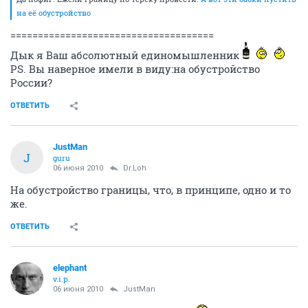
на её обустройство
=====================================
Дык я Ваш абсолютный единомышленник
PS. Вы наверное имели в виду:на обустройство
России?
ОТВЕТИТЬ
JustMan
J
guru
06 июня 2010
Dr.Loh
На обустройство границы, что, в принципе, одно и то
же.
ОТВЕТИТЬ
elephant
v.i.p.
06 июня 2010
JustMan