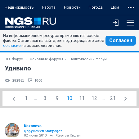
Недвижимость
Работа
Новости
Погода
Дом
На информационном ресурсе применяются cookie-
Согласен
файлы. Оставаясь на сайте, вы подтверждаете свое
согласие
на их использование.
НГС.Форум
Основные форумы
Политический форум
Удивило
252851
1000
1
...
8
9
10
11
12
...
21
Kazanova
Форумский макрофаг
02 июня 2010
Жертва Кидал