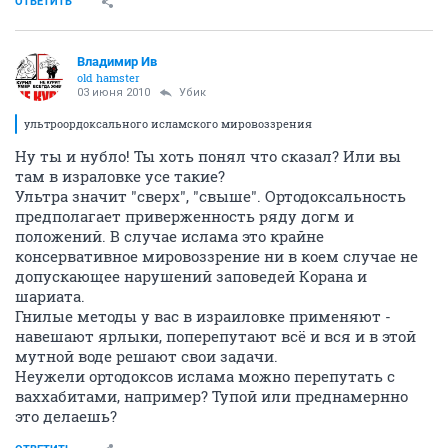
ОТВЕТИТЬ
Владимир Ив
old hamster
03 июня 2010
Убик
ультроордоксального исламского мировоззрения
Ну ты и нубло! Ты хоть понял что сказал? Или вы
там в израловке усе такие?
Ультра значит "сверх", "свыше". Ортодоксальность
предполагает приверженность ряду догм и
положений. В случае ислама это крайне
консервативное мировоззрение ни в коем случае не
допускающее нарушений заповедей Корана и
шариата.
Гнилые методы у вас в израиловке применяют -
навешают ярлыки, поперепутают всё и вся и в этой
мутной воде решают свои задачи.
Неужели ортодоксов ислама можно перепутать с
ваххабитами, например? Тупой или преднамернно
это делаешь?