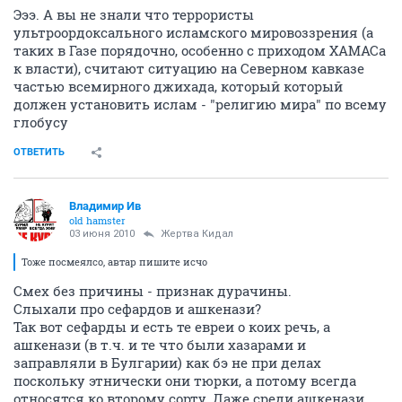
Эээ. А вы не знали что террористы
ультроордоксального исламского мировоззрения (а
таких в Газе порядочно, особенно с приходом ХАМАСа
к власти), считают ситуацию на Северном кавказе
частью всемирного джихада, который который
должен установить ислам - "религию мира" по всему
глобусу
ОТВЕТИТЬ
Владимир Ив
old hamster
03 июня 2010
Жертва Кидал
Тоже посмеялсо, автар пишите исчо
Смех без причины - признак дурачины.
Слыхали про сефардов и ашкенази?
Так вот сефарды и есть те евреи о коих речь, а
ашкенази (в т.ч. и те что были хазарами и
заправляли в Булгарии) как бэ не при делах
поскольку этнически они тюрки, а потому всегда
относятся ко второму сорту. Даже среди ашкенази