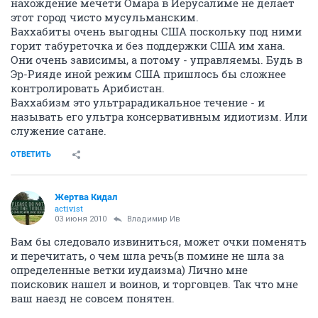
нахождение мечети Омара в Иерусалиме не делает
этот город чисто мусульманским.
Ваххабиты очень выгодны США поскольку под ними
горит табуреточка и без поддержки США им хана.
Они очень зависимы, а потому - управляемы. Будь в
Эр-Рияде иной режим США пришлось бы сложнее
контролировать Арибистан.
Ваххабизм это ультрарадикальное течение - и
называть его ультра консервативным идиотизм. Или
служение сатане.
ОТВЕТИТЬ
Жертва Кидал
activist
03 июня 2010
Владимир Ив
Вам бы следовало извиниться, может очки поменять
и перечитать, о чем шла речь(в помине не шла за
определенные ветки иудаизма) Лично мне
поисковик нашел и воинов, и торговцев. Так что мне
ваш наезд не совсем понятен.