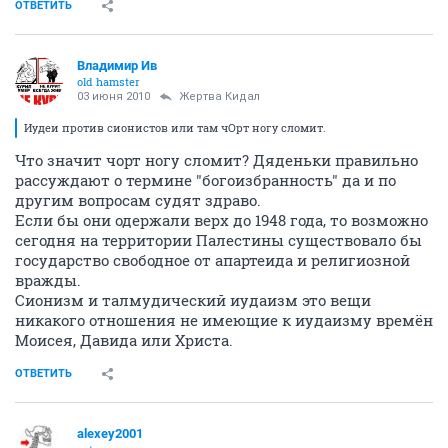
ОТВЕТИТЬ
Владимир Ив
old hamster
03 июня 2010
Жертва Кидал
Иудеи против сионистов или там чОрт ногу сломит.
Что значит чорт ногу сломит? Дяденьки правильно
рассуждают о термине "богоизбранность" да и по
другим вопросам судят здраво.
Если бы они одержали верх до 1948 года, то возможно
сегодня на территории Палестины существовало бы
государство свободное от апартеида и религиозной
вражды.
Сионизм и талмудический иудаизм это вещи
никакого отношения не имеющие к иудаизму времён
Моисея, Давида или Христа.
ОТВЕТИТЬ
alexey2001