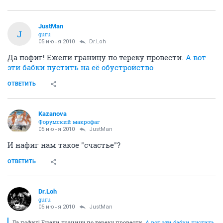
JustMan
J
guru
05 июня 2010
Dr.Loh
Да пофиг! Ежели границу по тереку провести.
А вот
эти бабки пустить на её обустройство
ОТВЕТИТЬ
Kazanova
Форумский макрофаг
05 июня 2010
JustMan
И нафиг нам такое "счастье"?
ОТВЕТИТЬ
Dr.Loh
guru
05 июня 2010
JustMan
Да пофиг! Ежели границу по тереку провести.
А вот эти бабки пустить