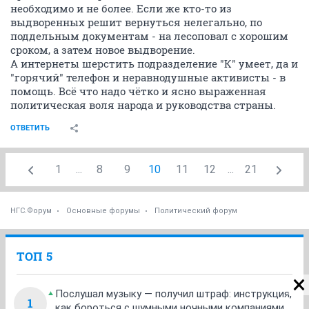
необходимо и не более. Если же кто-то из
выдворенных решит вернуться нелегально, по
поддельным документам - на лесоповал с хорошим
сроком, а затем новое выдворение.
А интернеты шерстить подразделение "К" умеет, да и
"горячий" телефон и неравнодушные активисты - в
помощь. Всё что надо чётко и ясно выраженная
политическая воля народа и руководства страны.
ОТВЕТИТЬ
1
...
8
9
10
11
12
...
21
НГС.Форум
Основные форумы
Политический форум
ТОП 5
Послушал музыку — получил штраф: инструкция,
1
как бороться с шумными ночными компаниями