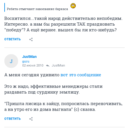
Ребята отмечают завоевание баркаса
Восхитился...такой народ действительно непобедим.
Интересно. а нам бы разрешили ТАК праздновать
"победу"? А ещё вернее. вышел бы ли кто-нибудь?
ОТВЕТИТЬ
JustMan
J
guru
02 июня 2010
JustMan
А меня сегодня удивило
вот это сообщение
Это ж надо, эффективные менеджеры стали
раздавать под сурдинку землицу.
"Пришла лисица к зайцу, попросилась переночивать,
а на утро его из дома выгнала" (с) сказка.
ОТВЕТИТЬ