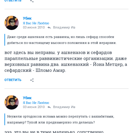
ОТВЕТИТЬ
Убик
Я Вас Не Люблю
03 июня 2010
Владимир Ив
Даже среди ашкенази есть раввины, но лишь сефард способен
добиться по-настоящему высокого положения в этой иерархии.
вот здесь вы неправы. у ашкеназов и сефардов
параллельные раввинистические организации. даже
верховных раввина два. ашкеназкий - Йона Метцер, а
сефардский - Шломо Амар.
ОТВЕТИТЬ
Убик
Я Вас Не Люблю
03 июня 2010
Владимир Ив
Неужели ортодоксов ислама можно перепутать с ваххабитами,
например? Тупой или преднамернно это делаешь?
эээ. это вы не в теме маленько. сопственно,