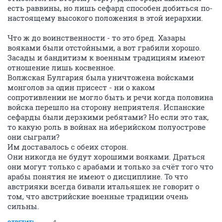
есть раввины, но лишь сефард способен добиться по-
настоящему высокого положения в этой иерархии.
Что ж до воинственности - то это бред. Хазары
вояками были отстойными, а вот грабили хорошо.
Засады и бандитизм к военным традициям имеют
отношение лишь косвенное.
Волжская Булгария была уничтожена войсками
монголов за один присест - ни о каком
сопротивлении не могло быть и речи когда половина
войска перешло на сторону неприятеля. Испанские
сефарды были дерзкими ребятами? Но если это так,
то какую роль в войнах на иберийском полуострове
они сыграли?
Им доставалось с обеих сторон.
Они никогда не будут хорошими вояками. Драться
они могут только с арабами и только за счёт того что
арабы понятия не имеют о дисциплине. То что
австрияки всегда бивали итальяшек не говорит о
том, что австрийские военные традиции очень
сильны.