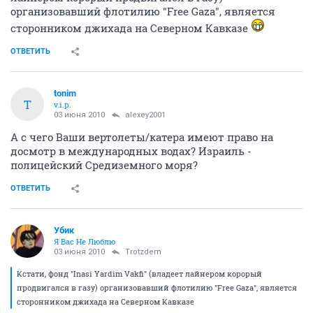
организовавший флотилию "Free Gaza", является
сторонником джихада на Северном Кавказе
ОТВЕТИТЬ
tonim
T
v.i.p.
03 июня 2010
alexey2001
А с чего Ваши вертолеты/катера имеют право на
досмотр в международных водах? Израиль -
полицейский Средиземного моря?
ОТВЕТИТЬ
Убик
Я Вас Не Люблю
03 июня 2010
Trotzdem
Кстати, фонд "Inasi Yardim Vakfi" (владеет лайнером корорый
продвигался в газу) организовавший флотилию "Free Gaza", является
сторонником джихада на Северном Кавказе