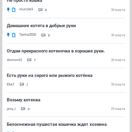
Не просто кошка
murrzik5
8
30 марта
Домашние котята в добрые руки
Tasha2020
8
30 марта
Отдам прекрасного котеночка в хорошие руки.
7
demon52
30 марта
Есть руки на серого или рыжего котёнка
1
EllaT
30 марта
Возьму котенка
0
jeny_l
29 марта
Белоснежная пушистая кошечка ждет хозяина