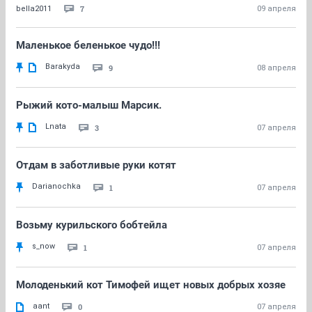
7
bella2011
09 апреля
Маленькое беленькое чудо!!!
Barakyda
9
08 апреля
Рыжий кото-малыш Марсик.
Lnata
3
07 апреля
Отдам в заботливые руки котят
Darianochka
1
07 апреля
Возьму курильского бобтейла
s_now
1
07 апреля
Молоденький кот Тимофей ищет новых добрых хозяе
aant
0
07 апреля