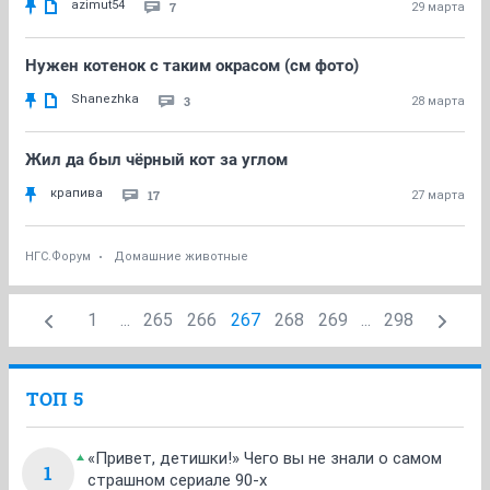
azimut54
7
29 марта
Нужен котенок с таким окрасом (см фото)
Shanezhka
3
28 марта
Жил да был чёрный кот за углом
крапива
17
27 марта
НГС.Форум
Домашние животные
1
...
265
266
267
268
269
...
298
ТОП 5
«Привет, детишки!» Чего вы не знали о самом
1
страшном сериале 90-х