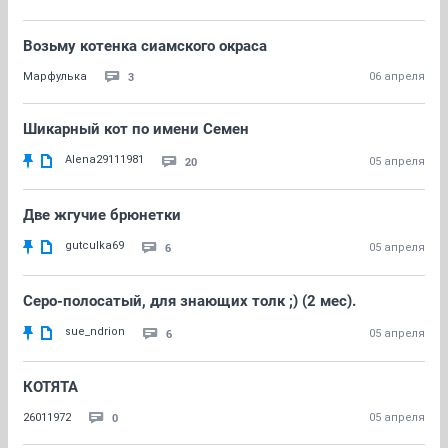
Возьму котенка сиамского окраса
3
Марфулька
06 апреля
Шикарный кот по имени Семен
Alena29111981
20
05 апреля
Две жгучие брюнетки
gutculka69
6
05 апреля
Серо-полосатый, для знающих толк ;) (2 мес).
sue_ndrion
6
05 апреля
КОТЯТА
0
26011972
05 апреля