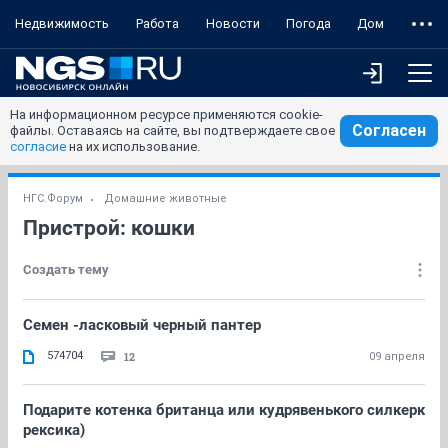
Недвижимость
Работа
Новости
Погода
Дом
На информационном ресурсе применяются cookie-
Согласен
файлы. Оставаясь на сайте, вы подтверждаете свое
согласие
на их использование.
НГС.Форум
Домашние животные
Пристрой: кошки
Создать тему
Семен -ласковый черный пантер
574704
12
09 апреля
Подарите котенка британца или кудрявенького силкерк
рексика)