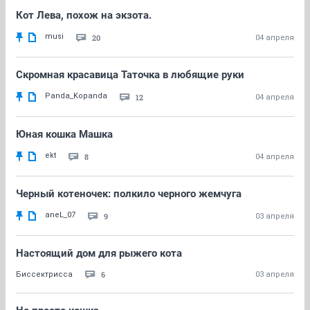
Кот Лева, похож на экзота.
musi
20
04 апреля
Скромная красавица Таточка в любящие руки
Panda_Kopanda
12
04 апреля
Юная кошка Машка
ekt
8
04 апреля
Черный котеночек: полкило черного жемчуга
aneL_07
9
03 апреля
Настоящий дом для рыжего кота
6
Биссектрисса
03 апреля