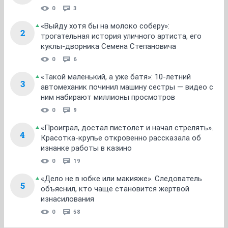
0
3
«Выйду хотя бы на молоко соберу»:
2
трогательная история уличного артиста, его
куклы-дворника Семена Степановича
0
6
«Такой маленький, а уже батя»: 10-летний
3
автомеханик починил машину сестры — видео с
ним набирают миллионы просмотров
0
9
«Проиграл, достал пистолет и начал стрелять».
4
Красотка-крупье откровенно рассказала об
изнанке работы в казино
0
19
«Дело не в юбке или макияже». Следователь
5
объяснил, кто чаще становится жертвой
изнасилования
0
58