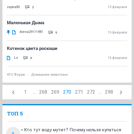
3
zayka85
15 февраля
Маленькая Дыма
Alena29111981
9
15 февраля
Котенок цвета роскоши
Lu
0
15 февраля
НГС.Форум
Домашние животные
1
...
268
269
270
271
272
...
298
ТОП 5
Кто тут воду мутит? Почему нельзя купаться
1