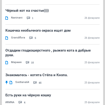
Чёрный кот на счастье))))
Naninani
1
26 февраля
Кошечка необычного окраса ищет дом
Grandiflora
5
26 февраля
Отдадим гладкошерстного , рыжего кота в добрые
руки.
Мариия
10
25 февраля
Знакомьтесь - котята Стёпа и Кнопа.
Svetlana64
45
25 февраля
Есть руки на чёрную кошку
4
ИRИNА
25 февраля