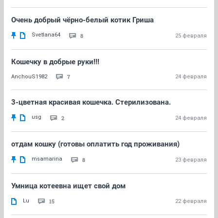
Очень добрый чёрно-белый котик Гриша
Svetlana64
8
25 февраля
Кошечку в добрые руки!!!
7
AnchouS1982
24 февраля
3-цветная красивая кошечка. Стерилизована.
usg
2
24 февраля
отдам кошку (готовы оплатить год проживания)
msamarina
8
23 февраля
Умница котеевна ищет свой дом
Lu
15
22 февраля