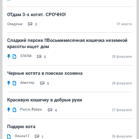
ОТдам 3-х котят. СРОЧНО!
2
Сладена
01 марта
Сладкий персик !!Восьмимесячная кошечка неземной
красоты ищет дом
574704
5
28 февраля
Черные котята в поисках хозяина
Алистер
5
28 февраля
Красивую кошечку в добрые руки
Рыся_Фуррь
4
27 февраля
Подарю кота
Ленок17
1
26 февраля