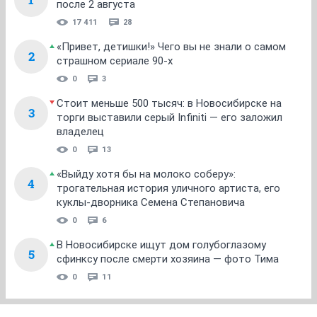
после 2 августа
17 411
28
«Привет, детишки!» Чего вы не знали о самом
2
страшном сериале 90-х
0
3
Стоит меньше 500 тысяч: в Новосибирске на
3
торги выставили серый Infiniti — его заложил
владелец
0
13
«Выйду хотя бы на молоко соберу»:
4
трогательная история уличного артиста, его
куклы-дворника Семена Степановича
0
6
В Новосибирске ищут дом голубоглазому
5
сфинксу после смерти хозяина — фото Тима
0
11