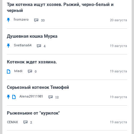
Три котенка ищут хозяев. Рыжий, черно-белый и
черный
fromzero
33
20 августа
Душевная кошка Мурка
Svetlana64
4
19 августа
Котенок ждет хозяина.
lvladi
0
19 августа
Серьезный котенок Темофей
Alena29111981
12
19 августа
Рыженькие от "курилок"
2
СЕМАХ
19 августа