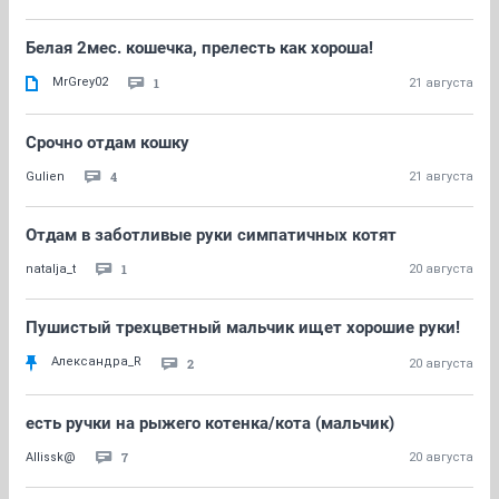
Белая 2мес. кошечка, прелесть как хороша!
MrGrey02
1
21 августа
Срочно отдам кошку
4
Gulien
21 августа
Отдам в заботливые руки симпатичных котят
1
natalja_t
20 августа
Пушистый трехцветный мальчик ищет хорошие руки!
Александра_R
2
20 августа
есть ручки на рыжего котенка/кота (мальчик)
7
Allissk@
20 августа