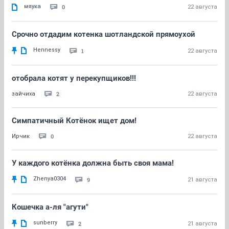
мяука
0
22 августа
Срочно отдадим котенка шотландской прямоухой
Hennessy
1
22 августа
отобрала котят у перекупщиков!!!
2
зайчиха
22 августа
Симпатичный Котёнок ищет дом!
0
Ирчик
22 августа
У каждого котёнка должна быть своя мама!
Zhenya0304
9
21 августа
Кошечка а-ля "агути"
sunberry
2
21 августа