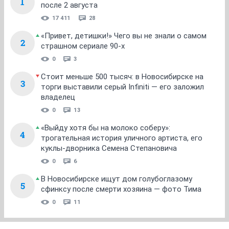
1
после 2 августа
17 411
28
«Привет, детишки!» Чего вы не знали о самом
2
страшном сериале 90-х
0
3
Стоит меньше 500 тысяч: в Новосибирске на
3
торги выставили серый Infiniti — его заложил
владелец
0
13
«Выйду хотя бы на молоко соберу»:
4
трогательная история уличного артиста, его
куклы-дворника Семена Степановича
0
6
В Новосибирске ищут дом голубоглазому
5
сфинксу после смерти хозяина — фото Тима
0
11