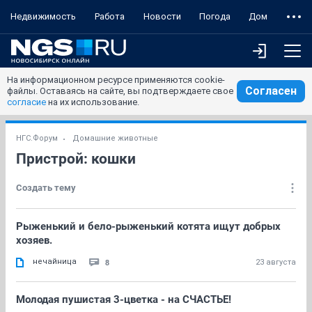
Недвижимость
Работа
Новости
Погода
Дом
На информационном ресурсе применяются cookie-
Согласен
файлы. Оставаясь на сайте, вы подтверждаете свое
согласие
на их использование.
НГС.Форум
Домашние животные
Пристрой: кошки
Создать тему
Рыженький и бело-рыженький котята ищут добрых
хозяев.
нечайница
8
23 августа
Молодая пушистая 3-цветка - на СЧАСТЬЕ!