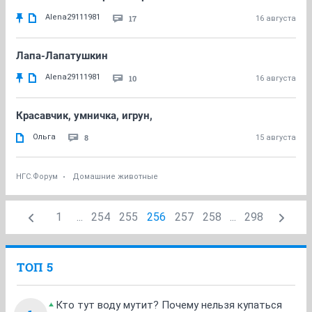
Alena29111981
17
16 августа
Лапа-Лапатушкин
Alena29111981
10
16 августа
Красавчик, умничка, игрун,
Oльгa
8
15 августа
НГС.Форум
Домашние животные
1
...
254
255
256
257
258
...
298
ТОП 5
Кто тут воду мутит? Почему нельзя купаться