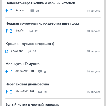
Полосато-серая кошка и черный котенок
Алистер
22
18 августа
Нежная солнечная кото-девочка ищет дом
Sawfish
12
18 августа
Крошик - пузико в горошек :)
snow ann
26
18 августа
Мальчуган Тёмушка
Alena29111981
18
18 августа
Черепаховая дюймовочка
Alena29111981
52
16 августа
Белый котик в черный горошик