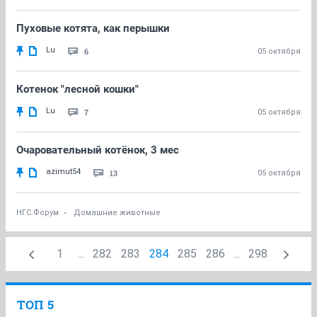
Пуховые котята, как перышки
Lu
6
05 октября
Котенок "лесной кошки"
Lu
7
05 октября
Очаровательный котёнок, 3 мес
azimut54
13
05 октября
НГС.Форум
Домашние животные
1
...
282
283
284
285
286
...
298
ТОП 5