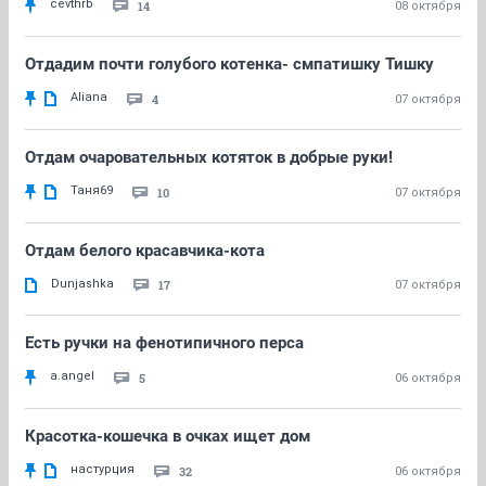
cevthrb
14
08 октября
Отдадим почти голубого котенка- смпатишку Тишку
Aliana
4
07 октября
Отдам очаровательных котяток в добрые руки!
Таня69
10
07 октября
Отдам белого красавчика-кота
Dunjashka
17
07 октября
Есть ручки на фенотипичного перса
a.angel
5
06 октября
Красотка-кошечка в очках ищет дом
настурция
32
06 октября