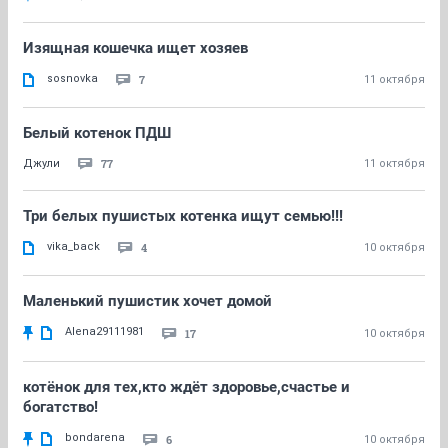
Изящная кошечка ищет хозяев
sosnovka
7
11 октября
Белый котенок ПДШ
77
Джули
11 октября
Три белых пушистых котенка ищут семью!!!
vika_back
4
10 октября
Маленький пушистик хочет домой
Alena29111981
17
10 октября
котёнок для тех,кто ждёт здоровье,счастье и
богатство!
bondarena
6
10 октября