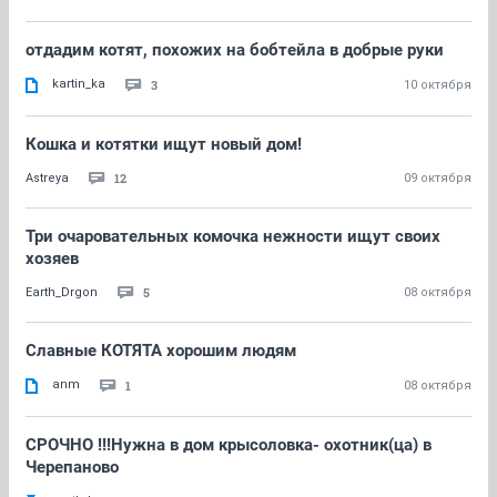
отдадим котят, похожих на бобтейла в добрые руки
kartin_ka
3
10 октября
Кошка и котятки ищут новый дом!
12
Astreya
09 октября
Три очаровательных комочка нежности ищут своих
хозяев
5
Earth_Drgon
08 октября
Славные КОТЯТА хорошим людям
anm
1
08 октября
СРОЧНО !!!Нужна в дом крысоловка- охотник(ца) в
Черепаново