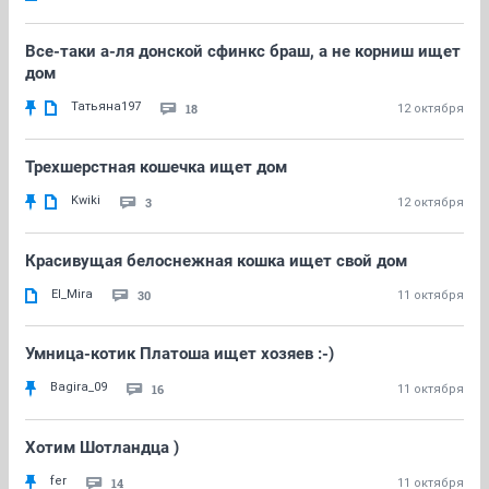
Все-таки а-ля донской сфинкc браш, а не корниш ищет
дом
Татьяна197
18
12 октября
Трехшерстная кошечка ищет дом
Kwiki
3
12 октября
Красивущая белоснежная кошка ищет свой дом
El_Mira
30
11 октября
Умница-котик Платоша ищет хозяев :-)
Bagira_09
16
11 октября
Хотим Шотландца )
fer
14
11 октября