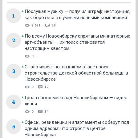
Послушал музыку — получил штраф: инструкция,
1
как бороться с шумными ночными компаниями
2 691
39
По всему Новосибирску спрятаны миниатюрные
2
арт-объекты — их поиск становится
настоящим квестом
0
Стало известно, на каком этапе проект
3
строительства детской областной больницы в
Новосибирске
0
12
Гроза прогремела над Новосибирском — видео
4
ливня
0
34
Офисы, резиденции и апартаменты соберут под
5
одним адресом: что строят в центре
Новосибирска