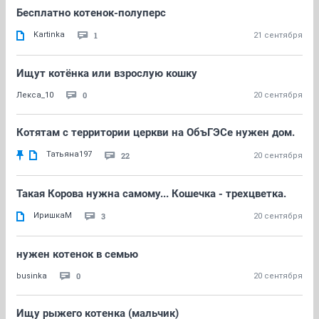
Бесплатно котенок-полуперс
Kartinka
1
21 сентября
Ищут котёнка или взрослую кошку
0
Лекса_10
20 сентября
Котятам с территории церкви на ОбъГЭСе нужен дом.
Татьяна197
22
20 сентября
Такая Корова нужна самому... Кошечка - трехцветка.
ИришкаМ
3
20 сентября
нужен котенок в семью
0
businka
20 сентября
Ищу рыжего котенка (мальчик)