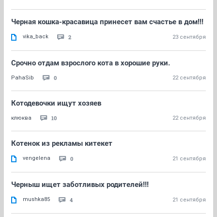
Черная кошка-красавица принесет вам счастье в дом!!!
vika_back
2
23 сентября
Срочно отдам взрослого кота в хорошие руки.
0
PahaSib
22 сентября
Котодевочки ищут хозяев
10
клюква
22 сентября
Котенок из рекламы китекет
vengelena
0
21 сентября
Черныш ищет заботливых родителей!!!
mushka85
4
21 сентября