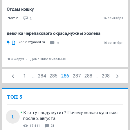
Отдам кошку
1
Promin
16 сентября
девочка черепахового окраса,нужны хозяева
vodin72@mail.ru
9
16 сентября
НГС.Форум
Домашние животные
1
...
284
285
286
287
288
...
298
ТОП 5
Кто тут воду мутит? Почему нельзя купаться
1
после 2 августа
17 411
28