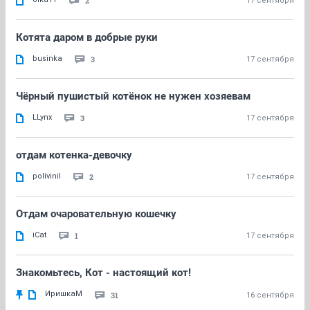
2
17 сентября
Котята даром в добрые руки
businka
3
17 сентября
Чёрный пушистый котёнок не нужен хозяевам
LLynx
3
17 сентября
отдам котенка-девочку
polivinil
2
17 сентября
Отдам очаровательную кошечку
iCat
1
17 сентября
Знакомьтесь, Кот - настоящий кот!
ИришкаМ
31
16 сентября