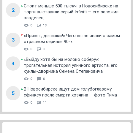
Стоит меньше 500 тысяч: в Новосибирске на
2
торги выставили серый Infiniti — его заложил
владелец
0
13
«Привет, детишки!» Чего вы не знали о самом
3
страшном сериале 90-х
0
3
«Выйду хотя бы на молоко соберу»:
4
трогательная история уличного артиста, его
куклы-дворника Семена Степановича
0
6
В Новосибирске ищут дом голубоглазому
5
сфинксу после смерти хозяина — фото Тима
0
11