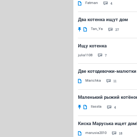
Fatman
4
Два котенка ищут дом
Tan_Ya
27
Ищу котенка
7
julia1108
Две котодевочки-малютки
Marichka
11
Маленький рыжий котёно
llassta
4
Киска Маруська ищет дом
marusia2010
18