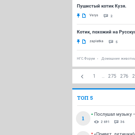
Пушистый котик Кузя.
Verys
2
Котик, похожий на Русску
zaplatka
5
НГС.Форум
Домашние животн
1
...
275
276
2
ТОП 5
Послушал музыку —
1
2 691
36
«Привет, детишки!