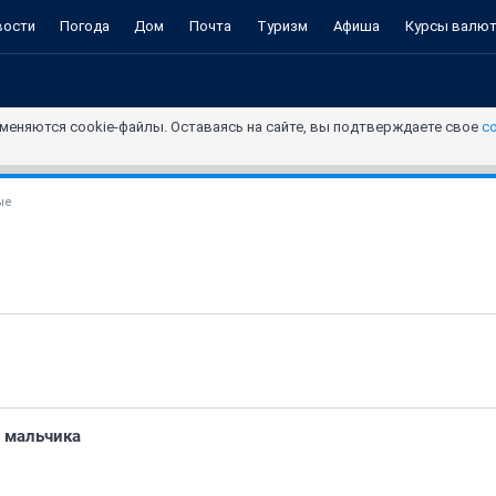
вости
Погода
Дом
Почта
Туризм
Афиша
Курсы валю
меняются cookie-файлы. Оставаясь на сайте, вы подтверждаете свое
с
ые
о мальчика