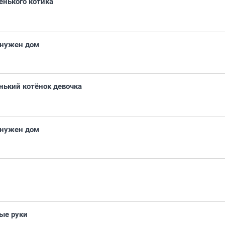
енького котика
 нужен дом
нький котёнок девочка
 нужен дом
ые руки