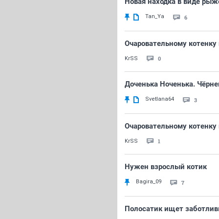
Новая находка в виде рыж
Tan_Ya
6
Очаровательному котенку
0
KrSS
Доченька Ноченька. Чёрне
Svetlana64
3
Очаровательному котенку
1
KrSS
Нужен взрослый котик
Bagira_09
7
Полосатик ищет заботлив