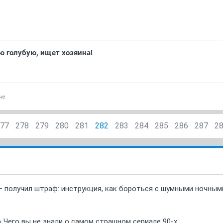
ю голубую, ищет хозяина!
ые
77
278
279
280
281
282
283
284
285
286
287
2
 получил штраф: инструкция, как бороться с шумными ночны
» Чего вы не знали о самом страшном сериале 90-х