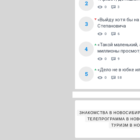
2
0
3
«Выйду хотя бы на
3
Степановича
0
6
«Такой маленький,
4
миллионы просмот
0
9
«Дело не в юбке и
5
0
58
ЗНАКОМСТВА В НОВОСИБИ
ТЕЛЕПРОГРАММА В НО
ТУРИЗМ В Н