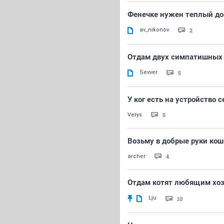
Фенечке нужен теплый д
av_nikonov
2
Отдам двух симпатишных 
Sevver
5
У ког есть на устройство
5
Verys
Возьму в добрые руки ко
4
archer
Отдам котят любящим хоз
Lju
10