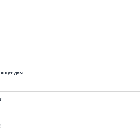
 ищут дом
к
!