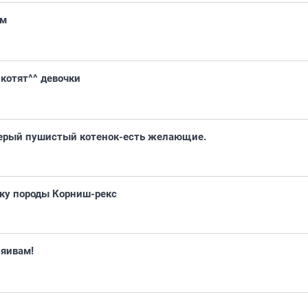
ом
котят^^ девочки
 серый пушистый котенок-есть желающие.
шку породы Корниш-рекс
яивам!