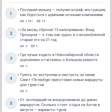
Послушал музыку — получил штраф: инструкция,
1
как бороться с шумными ночными компаниями
2 691
39
«За месяц сбросил 15 килограммов»: Влад
2
Прохоров — о том, как худел, и о возлюбленной
старше его на 21 год
0
9
Где лучше ездить в Новосибирской области:
3
дорожники отчитались о большом ремонте
0
Гулять по экотропам и смотреть на залив:
4
Санкт-Петербург приготовил новые маршруты
для туристов
0
От экспедиций на внедорожниках до диких
5
маршрутов. Сколько стоит отдых на Алтае в
августе — варианты туров