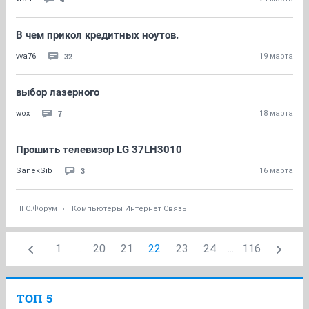
В чем прикол кредитных ноутов.
32
vva76
19 марта
выбор лазерного
7
wox
18 марта
Прошить телевизор LG 37LH3010
3
SanekSib
16 марта
НГС.Форум
Компьютеры Интернет Связь
1
...
20
21
22
23
24
...
116
ТОП 5